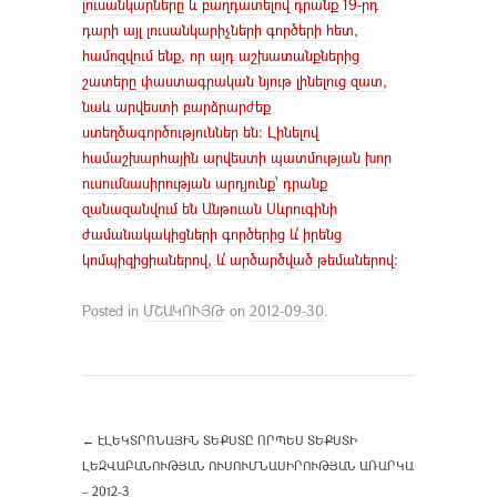
լուսանկարները և բաղդատելով դրանք 19-րդ
դարի այլ լուսանկարիչների գործերի հետ,
համոզվում ենք, որ այդ աշխատանքներից
շատերը փաստագրական նյութ լինելուց զատ,
նաև արվեստի բարձրարժեք
ստեղծագործություններ են: Լինելով
համաշխարհային արվեստի պատմության խոր
ուսումնասիրության արդյունք՝ դրանք
զանազանվում են Անթուան Սևրուգինի
ժամանակակիցների գործերից և՛ իրենց
կոմպիզիցիաներով, և՛ արծարծված թեմաներով:
Posted in
ՄՇԱԿՈՒՅԹ
on
2012-09-30
.
←
ԷԼԵԿՏՐՈՆԱՅԻՆ ՏԵՔՍՏԸ ՈՐՊԵՍ ՏԵՔՍՏԻ
ԼԵԶՎԱԲԱՆՈՒԹՅԱՆ ՈՒՍՈՒՄՆԱՍԻՐՈՒԹՅԱՆ ԱՌԱՐԿԱ
– 2012-3