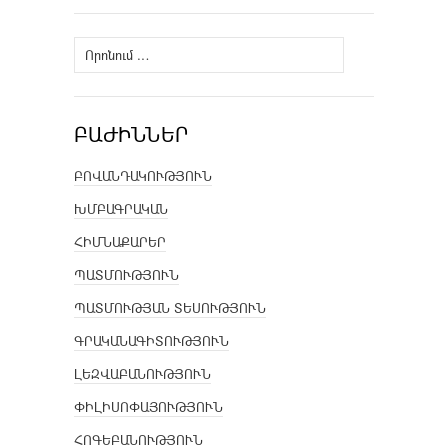
Որոնել՝
ԲԱԺԻՆՆԵՐ
ԲՈՎԱՆԴԱԿՈՒԹՅՈՒՆ
ԽՄԲԱԳՐԱԿԱՆ
ՀԻՄՆԱՔԱՐԵՐ
ՊԱՏՄՈՒԹՅՈՒՆ
ՊԱՏՄՈՒԹՅԱՆ ՏԵՍՈՒԹՅՈՒՆ
ԳՐԱԿԱՆԱԳԻՏՈՒԹՅՈՒՆ
ԼԵԶՎԱԲԱՆՈՒԹՅՈՒՆ
ՓԻԼԻՍՈՓԱՅՈՒԹՅՈՒՆ
ՀՈԳԵԲԱՆՈՒԹՅՈՒՆ