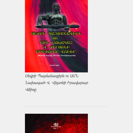
Սեվրի Պայմանագիրն ու ԱՄՆ
Նախագահ Վ. Վիլսոնի Իրավարար
Վճիռը