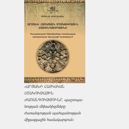
«ԱՐՑԱԽԻ ՀԱՅԿԱԿԱՆ
ՄՇԱԿՈՒԹԱՅԻՆ
ԺԱՌԱՆԳՈՒԹՅՈՒՆԸ․ պաշտպա­
նության մեխանիզմները
ժառանգության պահպանության
միջազ­գային համակարգում»