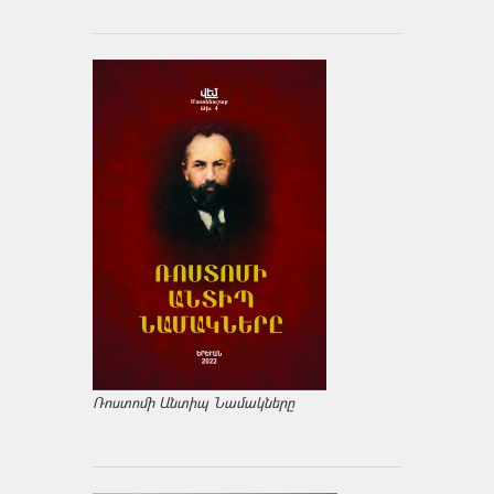
Ռոստոմի Անտիպ Նամակները