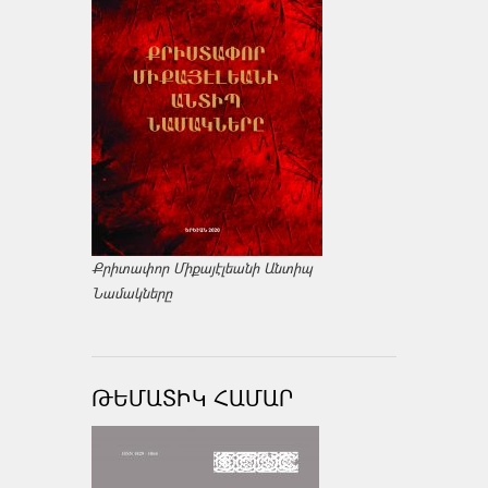
Քրիտափոր Միքայէլեանի Անտիպ
Նամակները
ԹԵՄԱՏԻԿ ՀԱՄԱՐ