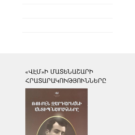
«ՎԷՄ»Ի ՄԱՏԵՆԱՇԱՐԻ
ՀՐԱՏԱՐԱԿՈՒԹՅՈՒՆՆԵՐԸ