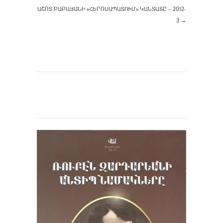
ԱՇՈՏ ԲԱԲԱՅԱՆԻ «ՀԵՐՈՍԱՊԱՏՈՒՄ» ԿԱՆՏԱՏԸ – 2012-
3
→