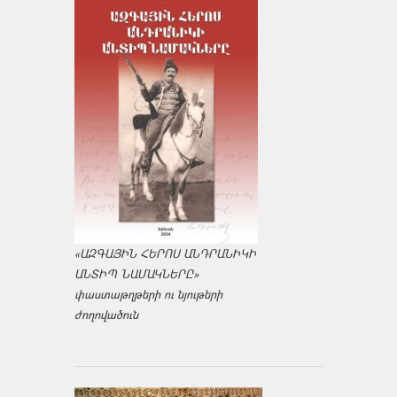
«ԱԶԳԱՅԻՆ ՀԵՐՈՍ ԱՆԴՐԱՆԻԿԻ
ԱՆՏԻՊ ՆԱՄԱԿՆԵՐԸ»
փաստաթղթերի ու նյութերի
ժողովածուն