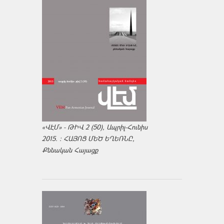
«ՎԷՄ» - ԹԻՎ 2 (50), Ապրիլ-Հունիս
2015. : ՀԱՅՈՑ ՄԵԾ ԵՂԵՌՆԸ,
Քննական Հայացք