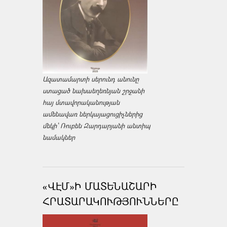
Ազատամարտի սերունդ անունը
ստացած նախաեղեռնյան շրջանի
հայ մտավորականության
ամենավառ ներկայացուցիչներից
մեկի՝ Ռուբեն Զարդարյանի անտիպ
նամակներ
«ՎԷՄ»Ի ՄԱՏԵՆԱՇԱՐԻ
ՀՐԱՏԱՐԱԿՈՒԹՅՈՒՆՆԵՐԸ