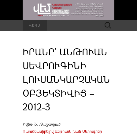
Որոնել՝
MENU
ԻՐԱՆԸ՝ ԱՆԹՈՒԱՆ
ՍԵՎՐՈՒԳԻՆԻ
ԼՈՒՍԱՆԿԱՐՉԱԿԱՆ
ՕԲՅԵԿՏԻՎԻՑ –
2012-3
Իվեթ Ն. Թաջարյան
Ուսումնասիրելով Անթուան խան Սևրուգինի