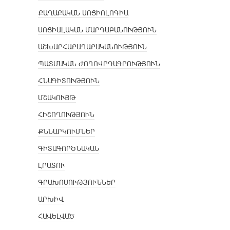
ՔԱՂԱՔԱԿԱՆ ՍՈՑԻՈԼՈԳԻԱ
ՍՈՑԻԱԼԱԿԱՆ ՄԱՐԴԱԲԱՆՈՒԹՅՈՒՆ
ԱՇԽԱՐՀԱՔԱՂԱՔԱԿԱՆՈՒԹՅՈՒՆ
ՊԱՏՄԱԿԱՆ ԺՈՂՈՎՐԴԱԳՐՈՒԹՅՈՒՆ
ՀՆԱԳԻՏՈՒԹՅՈՒՆ
ՄՇԱԿՈՒՅԹ
ՀԻՇՈՂՈՒԹՅՈՒՆ
ՔՆՆԱՐԿՈՒՄՆԵՐ
ԳԻՏԱԳՈՐԾՆԱԿԱՆ
ԼՐԱՏՈՒ
ԳՐԱԽՈՍՈՒԹՅՈՒՆՆԵՐ
ԱՐԽԻՎ
ՀԱՎԵԼՎԱԾ