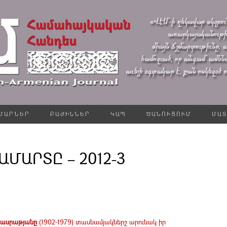
ՄԱՐՆԵՐ
ԲԱԺԻՆՆԵՐ
ԿԱՊ
ԾԱՆՈՒՑՈՒՄ
ՄԱՏ
ՄԱՐՏԸ – 2012-3
 Հասրաթյանը
(1902-1979) տասնամյակներշ արունակ իր