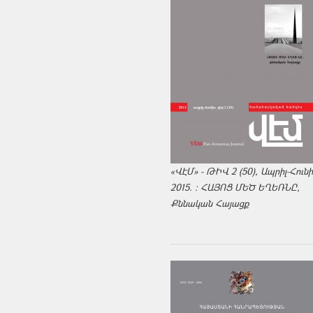
«ՎԷՄ» - ԹԻՎ 2 (50), Ապրիլ-Հուն
2015. : ՀԱՅՈՑ ՄԵԾ ԵՂԵՌՆԸ,
Քննական Հայացք