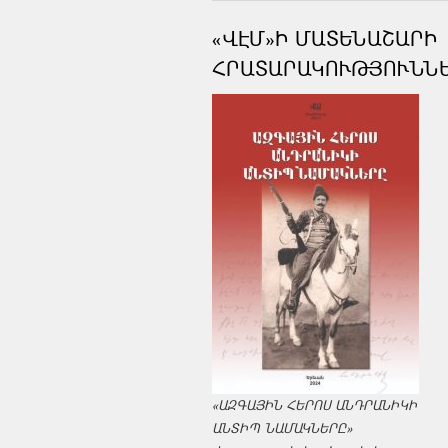
«ՎԷՄ»Ի ՄԱՏԵՆԱՇԱՐԻ
ՀՐԱՏԱՐԱԿՈՒԹՅՈՒՆՆ
«ԱԶԳԱՅԻՆ ՀԵՐՈՍ ԱՆԴՐԱՆԻԿԻ
ԱՆՏԻՊ ՆԱՄԱԿՆԵՐԸ»