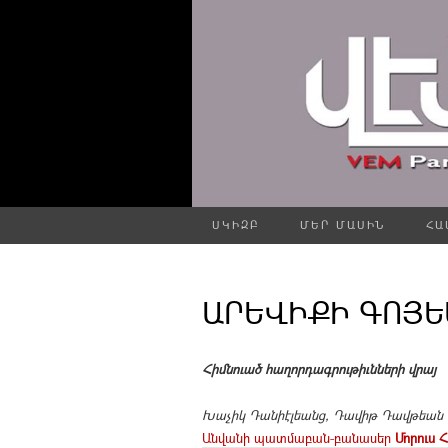
ՍԿԻԶԲ
ՄԵՐ ՄԱՍԻՆ
ՀԱ
ԱՐԵՎԻՔԻ ԳՈՅԵԱ
Հիմնուած հաղորդագրութիւնների վրայ
Խաչիկ Դանիէլեանց, Դավիթ Դավթեան
Անվանի պատմաբան-բանասեր
Մորուս