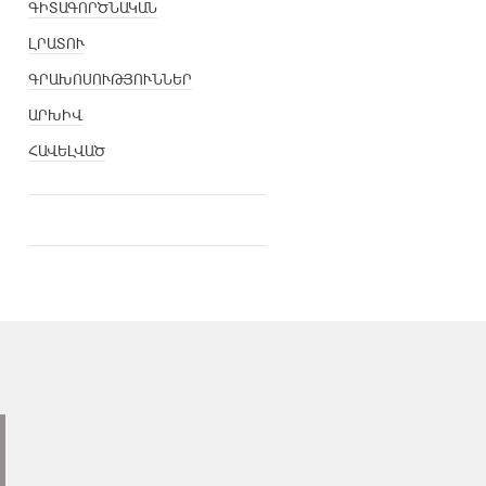
ԳԻՏԱԳՈՐԾՆԱԿԱՆ
ԼՐԱՏՈՒ
ԳՐԱԽՈՍՈՒԹՅՈՒՆՆԵՐ
ԱՐԽԻՎ
ՀԱՎԵԼՎԱԾ