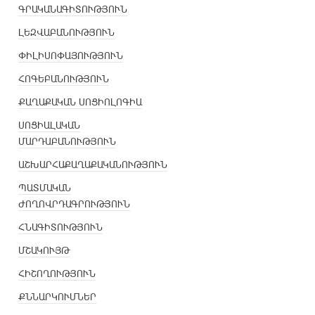
ԳՐԱԿԱՆԱԳԻՏՈՒԹՅՈՒՆ
ԼԵԶՎԱԲԱՆՈՒԹՅՈՒՆ
ՓԻԼԻՍՈՓԱՅՈՒԹՅՈՒՆ
ՀՈԳԵԲԱՆՈՒԹՅՈՒՆ
ՔԱՂԱՔԱԿԱՆ ՍՈՑԻՈԼՈԳԻԱ
ՍՈՑԻԱԼԱԿԱՆ
ՄԱՐԴԱԲԱՆՈՒԹՅՈՒՆ
ԱՇԽԱՐՀԱՔԱՂԱՔԱԿԱՆՈՒԹՅՈՒՆ
ՊԱՏՄԱԿԱՆ
ԺՈՂՈՎՐԴԱԳՐՈՒԹՅՈՒՆ
ՀՆԱԳԻՏՈՒԹՅՈՒՆ
ՄՇԱԿՈՒՅԹ
ՀԻՇՈՂՈՒԹՅՈՒՆ
ՔՆՆԱՐԿՈՒՄՆԵՐ