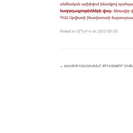
անձնական արխիվում խնամքով պահպան
հաղորդագրութիւնների վրայ
» ձեռագիր 
ԳԱԱ Արվեստի ինստիտուտի ճարտարապ
Posted in
ԱՐԽԻՎ
on
2012-09-30
.
←
ԱՎԵՏԻՔ ԻՍԱՀԱԿՅԱՆԸ ՔՐԻՍՏԱՓՈՐ ՄԻՔԱՅ