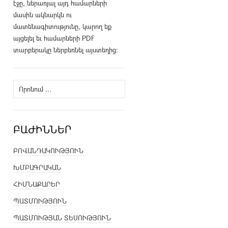
էջը, ներառյալ այդ համարների
մասին ակնարկն ու
մատենագիտությունը, կարող եք
այցելել եւ համարների PDF
տարբերակը ներբեռնել
այստեղից
։
Որոնել՝
ԲԱԺԻՆՆԵՐ
ԲՈՎԱՆԴԱԿՈՒԹՅՈՒՆ
ԽՄԲԱԳՐԱԿԱՆ
ՀԻՄՆԱՔԱՐԵՐ
ՊԱՏՄՈՒԹՅՈՒՆ
ՊԱՏՄՈՒԹՅԱՆ ՏԵՍՈՒԹՅՈՒՆ