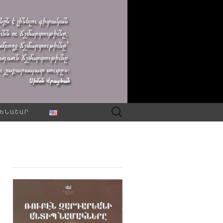
Որոնել՝
ԵՆԱՇԱՐ