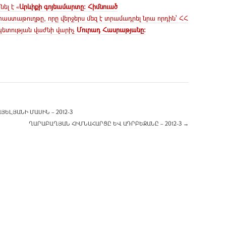
ել է «
Արևիքի գոյեամարտը: Հիմնուած
փաստաթուղթը, որը վերջերս մեզ է տրամադրել նրա որդին՝ ՀՀ
ետության վաժնի վարիչ
Մուրադ Հասրաթյանը:
ԵԼՅԱՆԻ ՄԱՍԻՆ – 2012-3
ՂԱՐԱԲԱՂՅԱՆ ՀԻՄՆԱՀԱՐՑԸ ԵՎ ԱԴՐԲԵՋԱՆԸ – 2012-3
→