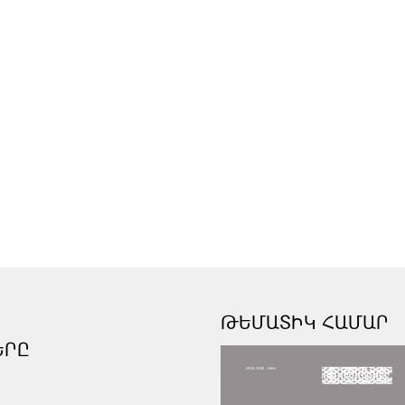
ԹԵՄԱՏԻԿ ՀԱՄԱՐ
ԵՐԸ