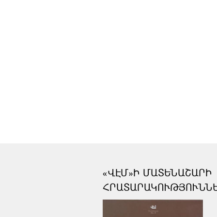
«ՎԷՄ»Ի ՄԱՏԵՆԱՇԱՐԻ
ՀՐԱՏԱՐԱԿՈՒԹՅՈՒՆՆ