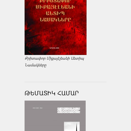
Քրիտափոր Միքայէլեանի Անտիպ
Նամակները
ԹԵՄԱՏԻԿ ՀԱՄԱՐ