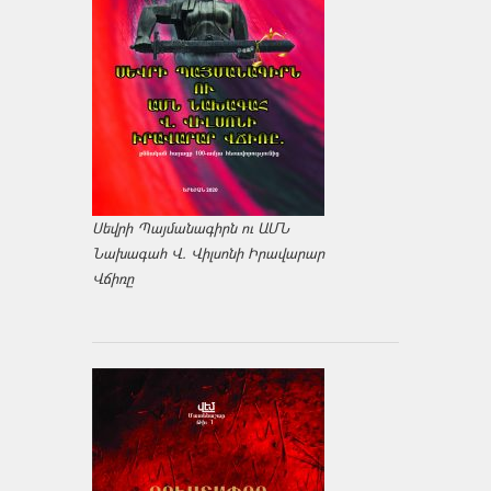
Սեվրի Պայմանագիրն ու ԱՄՆ
Նախագահ Վ. Վիլսոնի Իրավարար
Վճիռը