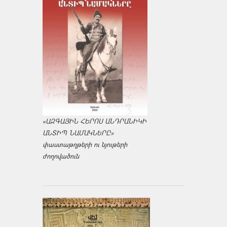
«ԱԶԳԱՅԻՆ ՀԵՐՈՍ ԱՆԴՐԱՆԻԿԻ
ԱՆՏԻՊ ՆԱՄԱԿՆԵՐԸ»
փաստաթղթերի ու նյութերի
ժողովածուն