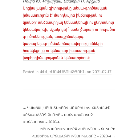
Ռոմիկ Խ. Քոչարյան, Անահիտ Ռ. Ջիջյան
Սոցիալական գիտությունը տեսա-գործնական
իմաստություն է՝ մարդկային ինքնության ու
կյանքի՝ անձնավորյալ կենսակերպի ու ընդհանուր
կենսակարգի, մշակույթի՝ ստեղծարար ու հոգածու
գործունեության, առաքինակարգ
կատարելագործման հնարավորությունների
հոգեկեցույց ու կենարար իմաստության
խորհրդիմացություն և կենագործում:
Posted in
ՓԻԼԻՍՈՓԱՅՈՒԹՅՈՒՆ
on
2021-02-17
.
←
ԿԱԽՅԱԼ ԱՐՄԱՏՆԵՐՈՎ ԱՌԱՐԿԱ ԵՎ ՀԱՏԿԱՆԻՇ
ԱՐՏԱՀԱՅՏՈՂ ԲԱՌԵՐՆ ԱՍՏՎԱԾԱՇՈՒՆՉ
ՄԱՏՅԱՆՈՒՄ – 2020-4
ԵՐՈՒՍԱՂԵՄԻ ՍՈՒՐԲ ՀԱՐՈՒԹՅԱՆ ՏԱՃԱՐԻ
ՀԱՅԵՐԵՆ ԱՐՁԱՆԱԳՐՈՒԹՅՈՒՆՆԵՐԸ – 2020-4
→