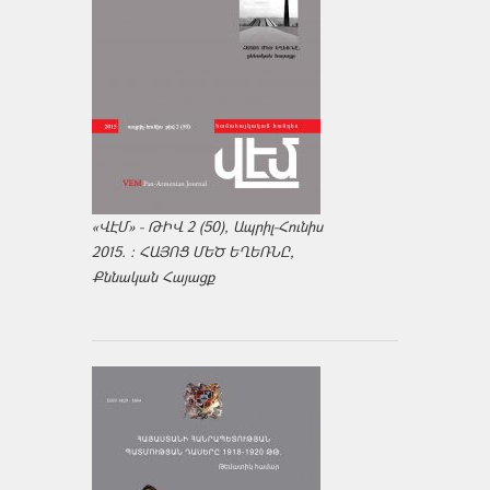
«ՎԷՄ» - ԹԻՎ 2 (50), Ապրիլ-Հունիս
2015. : ՀԱՅՈՑ ՄԵԾ ԵՂԵՌՆԸ,
Քննական Հայացք