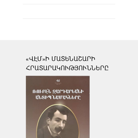
«ՎԷՄ»Ի ՄԱՏԵՆԱՇԱՐԻ
ՀՐԱՏԱՐԱԿՈՒԹՅՈՒՆՆԵՐԸ