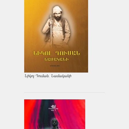
Նիկոլ Դուման. Նամականի