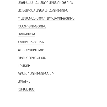
ՍՈՑԻԱԼԱԿԱՆ ՄԱՐԴԱԲԱՆՈՒԹՅՈՒՆ
ԱՇԽԱՐՀԱՔԱՂԱՔԱԿԱՆՈՒԹՅՈՒՆ
ՊԱՏՄԱԿԱՆ ԺՈՂՈՎՐԴԱԳՐՈՒԹՅՈՒՆ
ՀՆԱԳԻՏՈՒԹՅՈՒՆ
ՄՇԱԿՈՒՅԹ
ՀԻՇՈՂՈՒԹՅՈՒՆ
ՔՆՆԱՐԿՈՒՄՆԵՐ
ԳԻՏԱԳՈՐԾՆԱԿԱՆ
ԼՐԱՏՈՒ
ԳՐԱԽՈՍՈՒԹՅՈՒՆՆԵՐ
ԱՐԽԻՎ
ՀԱՎԵԼՎԱԾ