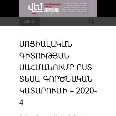
Որոնել՝
MENU
ՍՈՑԻԱԼԱԿԱՆ
ԳԻՏՈՒԹՅԱՆ
ՍԱՀՄԱՆՈՒՄԸ ԸՍՏ
ՏԵՍԱ-ԳՈՐԾՆԱԿԱՆ
ԿԱՏԱՐՈՒՄԻ – 2020-
4