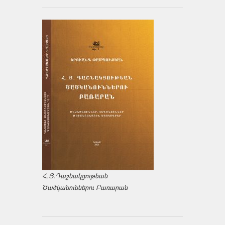
Հ.Յ.Դաշնակցութեան
Ծածկանուններու Բառարան