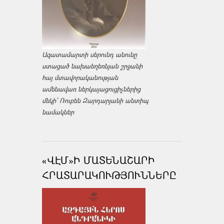
Ազատամարտի սերունդ անունը
ստացած նախաեղեռնյան շրջանի
հայ մտավորականության
ամենավառ ներկայացուցիչներից
մեկի՝ Ռուբեն Զարդարյանի անտիպ
նամակներ
«ՎԷՄ»Ի ՄԱՏԵՆԱՇԱՐԻ
ՀՐԱՏԱՐԱԿՈՒԹՅՈՒՆՆԵՐԸ