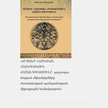
«ԱՐՑԱԽԻ ՀԱՅԿԱԿԱՆ
ՄՇԱԿՈՒԹԱՅԻՆ
ԺԱՌԱՆԳՈՒԹՅՈՒՆԸ․ պաշտպա­
նության մեխանիզմները
ժառանգության պահպանության
միջազ­գային համակարգում»