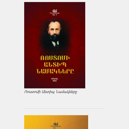
Ռոստոմի Անտիպ Նամակները