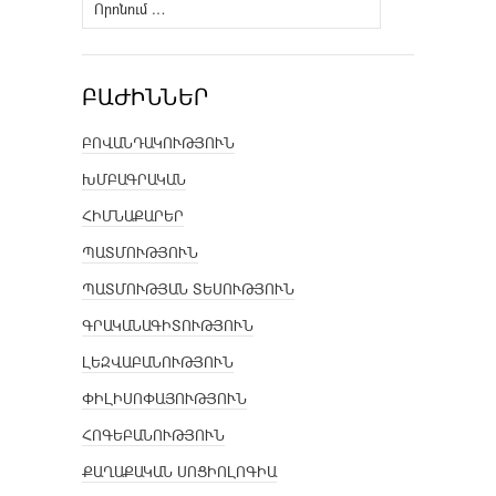
Որոնել՝
ԲԱԺԻՆՆԵՐ
ԲՈՎԱՆԴԱԿՈՒԹՅՈՒՆ
ԽՄԲԱԳՐԱԿԱՆ
ՀԻՄՆԱՔԱՐԵՐ
ՊԱՏՄՈՒԹՅՈՒՆ
ՊԱՏՄՈՒԹՅԱՆ ՏԵՍՈՒԹՅՈՒՆ
ԳՐԱԿԱՆԱԳԻՏՈՒԹՅՈՒՆ
ԼԵԶՎԱԲԱՆՈՒԹՅՈՒՆ
ՓԻԼԻՍՈՓԱՅՈՒԹՅՈՒՆ
ՀՈԳԵԲԱՆՈՒԹՅՈՒՆ
ՔԱՂԱՔԱԿԱՆ ՍՈՑԻՈԼՈԳԻԱ