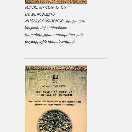
«ԱՐՑԱԽԻ ՀԱՅԿԱԿԱՆ
ՄՇԱԿՈՒԹԱՅԻՆ
ԺԱՌԱՆԳՈՒԹՅՈՒՆԸ․ պաշտպա­
նության մեխանիզմները
ժառանգության պահպանության
միջազ­գային համակարգում»