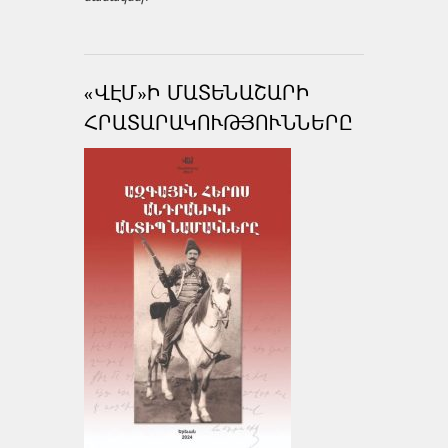
«ՎԷՄ»Ի ՄԱՏԵՆԱՇԱՐԻ
ՀՐԱՏԱՐԱԿՈՒԹՅՈՒՆՆԵՐԸ