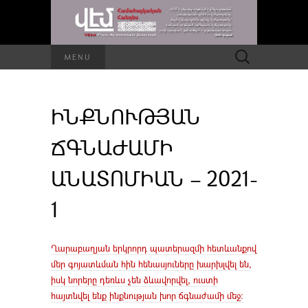
Որոնել՝
MENU
ԻՆՔՆՈՒԹՅԱՆ
ՃԳՆԱԺԱՄԻ
ԱՆԱՏՈՄԻԱՆ – 2021-
1
Ղարաբաղյան երկրորդ պատերազմի հետևանքով
մեր գոյատևման հին հենասյուները խարխլվել են,
իսկ նորերը դեռևս չեն ձևավորվել, ուստի
հայտնվել ենք ինքնության խոր ճգնաժամի մեջ։