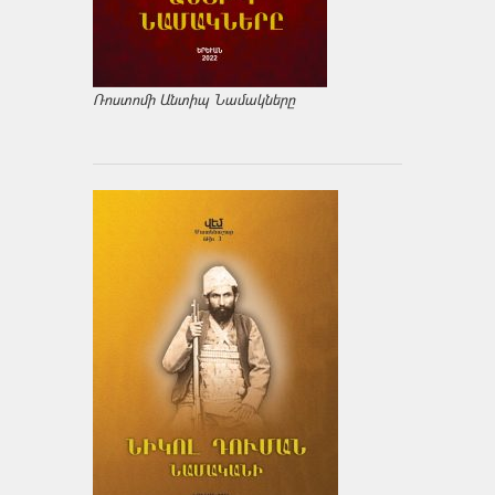
Ռոստոմի Անտիպ Նամակները