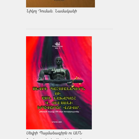
Նիկոլ Դուման. Նամականի
Սեվրի Պայմանագիրն ու ԱՄՆ