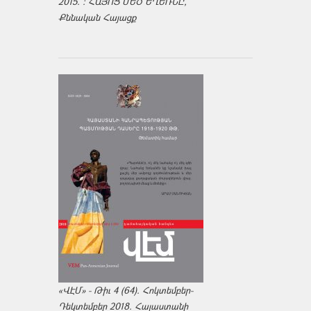
2015. : ՀԱՅՈՑ ՄԵԾ ԵՂԵՌՆԸ,
Քննական Հայացք
«ՎԷՄ» - Թիւ 4 (64). Հոկտեմբեր-
Դեկտեմբեր 2018. Հայաստանի