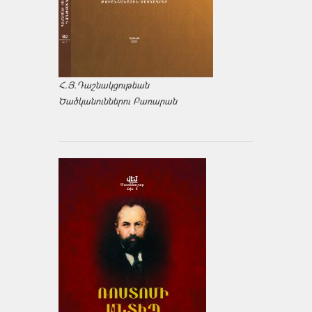
Հ.Յ.Դաշնակցութեան
Ծածկանուններու Բառարան