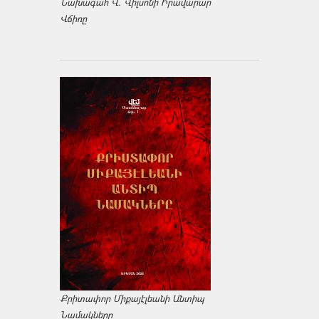
Նախագահ Վ. Վիլսոնի Իրավարար
Վճիռը
Քրիտափոր Միքայէլեանի Անտիպ
Նամակները