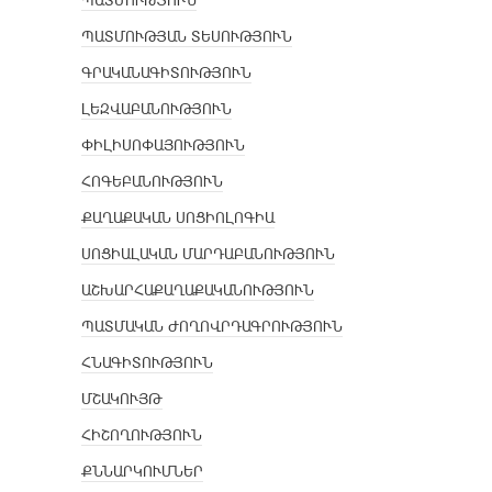
ՊԱՏՄՈՒԹՅՈՒՆ
ՊԱՏՄՈՒԹՅԱՆ ՏԵՍՈՒԹՅՈՒՆ
ԳՐԱԿԱՆԱԳԻՏՈՒԹՅՈՒՆ
ԼԵԶՎԱԲԱՆՈՒԹՅՈՒՆ
ՓԻԼԻՍՈՓԱՅՈՒԹՅՈՒՆ
ՀՈԳԵԲԱՆՈՒԹՅՈՒՆ
ՔԱՂԱՔԱԿԱՆ ՍՈՑԻՈԼՈԳԻԱ
ՍՈՑԻԱԼԱԿԱՆ ՄԱՐԴԱԲԱՆՈՒԹՅՈՒՆ
ԱՇԽԱՐՀԱՔԱՂԱՔԱԿԱՆՈՒԹՅՈՒՆ
ՊԱՏՄԱԿԱՆ ԺՈՂՈՎՐԴԱԳՐՈՒԹՅՈՒՆ
ՀՆԱԳԻՏՈՒԹՅՈՒՆ
ՄՇԱԿՈՒՅԹ
ՀԻՇՈՂՈՒԹՅՈՒՆ
ՔՆՆԱՐԿՈՒՄՆԵՐ