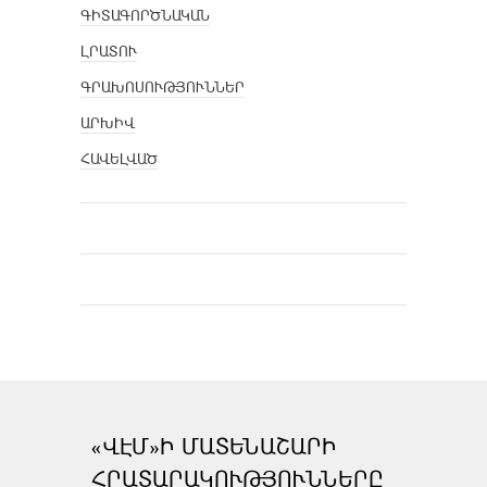
ԳԻՏԱԳՈՐԾՆԱԿԱՆ
ԼՐԱՏՈՒ
ԳՐԱԽՈՍՈՒԹՅՈՒՆՆԵՐ
ԱՐԽԻՎ
ՀԱՎԵԼՎԱԾ
«ՎԷՄ»Ի ՄԱՏԵՆԱՇԱՐԻ
ՀՐԱՏԱՐԱԿՈՒԹՅՈՒՆՆԵՐԸ