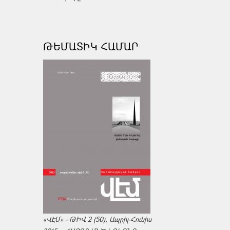
ԹԵՄԱՏԻԿ ՀԱՄԱՐ
«ՎԷՄ» - ԹԻՎ 2 (50), Ապրիլ-Հունիս