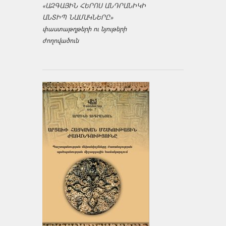
«ԱԶԳԱՅԻՆ ՀԵՐՈՍ ԱՆԴՐԱՆԻԿԻ
ԱՆՏԻՊ ՆԱՄԱԿՆԵՐԸ»
փաստաթղթերի ու նյութերի
ժողովածուն