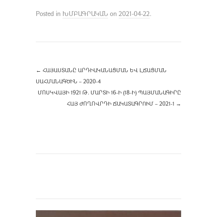
Posted in
ԽՄԲԱԳՐԱԿԱՆ
on
2021-04-22
.
←
ՀԱՅԱՍՏԱՆԸ ԱՐԴԻԱԿԱՆԱՑՄԱՆ ԵՎ ԼՃԱՑՄԱՆ
ՍԱՀՄԱՆԱԳԾԻՆ – 2020-4
ՄՈՍԿՎԱՅԻ 1921 Թ. ՄԱՐՏԻ 16-Ի (18-Ի) ՊԱՅՄԱՆԱԳԻՐԸ
ՀԱՅ ԺՈՂՈՎՐԴԻ ՃԱԿԱՏԱԳՐՈՒՄ – 2021-1
→