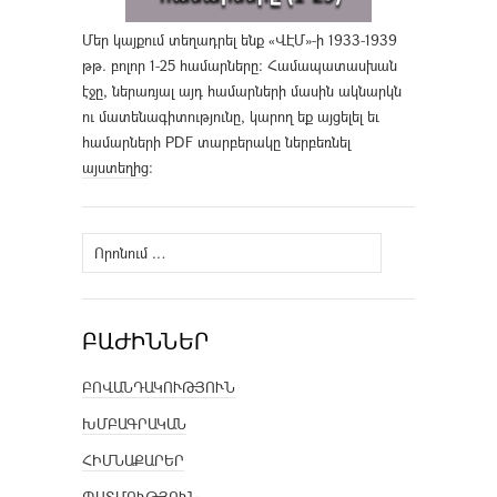
Մեր կայքում տեղադրել ենք «ՎԷՄ»-ի 1933-1939
թթ. բոլոր 1-25 համարները։ Համապատասխան
էջը, ներառյալ այդ համարների մասին ակնարկն
ու մատենագիտությունը, կարող եք այցելել եւ
համարների PDF տարբերակը ներբեռնել
այստեղից
։
Որոնել՝
ԲԱԺԻՆՆԵՐ
ԲՈՎԱՆԴԱԿՈՒԹՅՈՒՆ
ԽՄԲԱԳՐԱԿԱՆ
ՀԻՄՆԱՔԱՐԵՐ