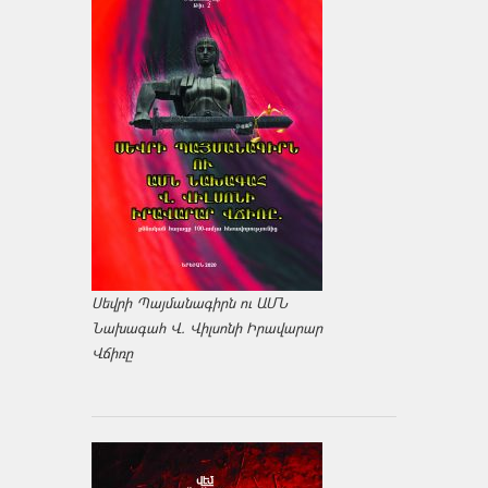
Սեվրի Պայմանագիրն ու ԱՄՆ
Նախագահ Վ. Վիլսոնի Իրավարար
Վճիռը