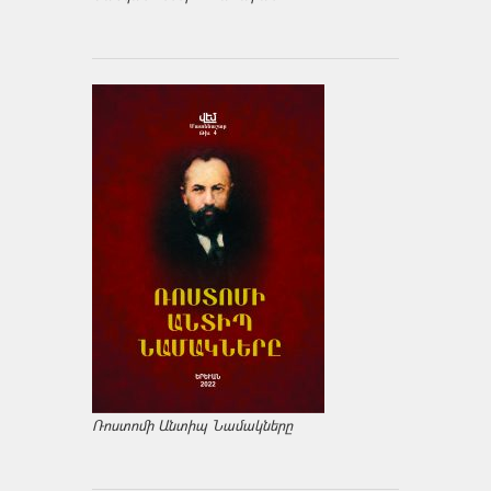
Ռոստոմի Անտիպ Նամակները