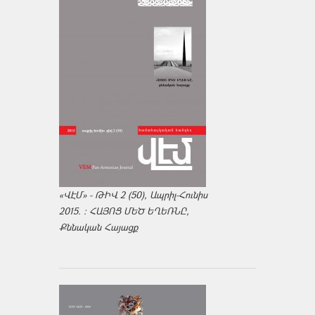
«ՎԷՄ» - ԹԻՎ 2 (50), Ապրիլ-Հունիս
2015. : ՀԱՅՈՑ ՄԵԾ ԵՂԵՌՆԸ,
Քննական Հայացք