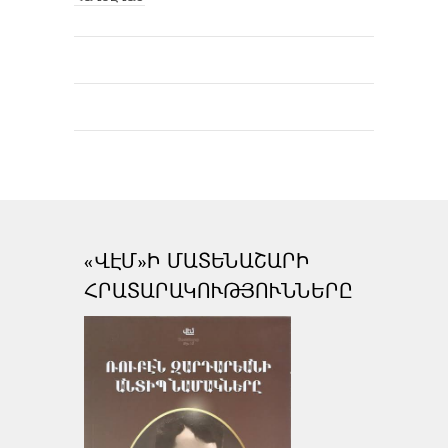
«ՎԷՄ»Ի ՄԱՏԵՆԱՇԱՐԻ
ՀՐԱՏԱՐԱԿՈՒԹՅՈՒՆՆԵՐԸ