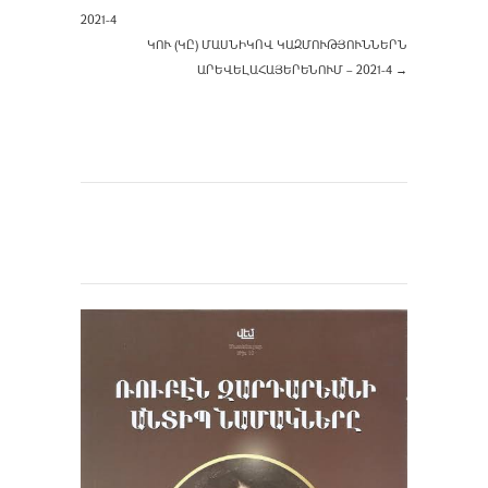
2021-4
ԿՈՒ (ԿԸ) ՄԱՍՆԻԿՈՎ ԿԱԶՄՈՒԹՅՈՒՆՆԵՐՆ
ԱՐԵՎԵԼԱՀԱՅԵՐԵՆՈՒՄ – 2021-4
→