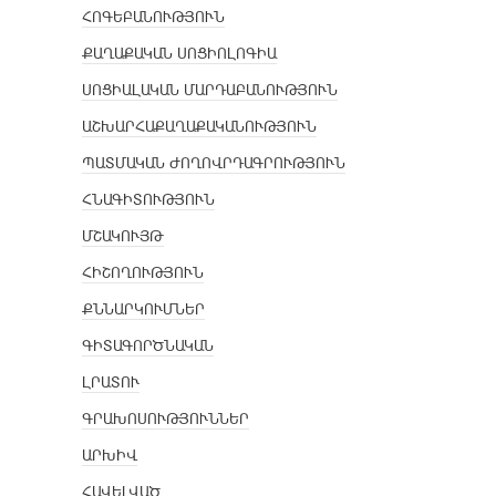
ՀՈԳԵԲԱՆՈՒԹՅՈՒՆ
ՔԱՂԱՔԱԿԱՆ ՍՈՑԻՈԼՈԳԻԱ
ՍՈՑԻԱԼԱԿԱՆ ՄԱՐԴԱԲԱՆՈՒԹՅՈՒՆ
ԱՇԽԱՐՀԱՔԱՂԱՔԱԿԱՆՈՒԹՅՈՒՆ
ՊԱՏՄԱԿԱՆ ԺՈՂՈՎՐԴԱԳՐՈՒԹՅՈՒՆ
ՀՆԱԳԻՏՈՒԹՅՈՒՆ
ՄՇԱԿՈՒՅԹ
ՀԻՇՈՂՈՒԹՅՈՒՆ
ՔՆՆԱՐԿՈՒՄՆԵՐ
ԳԻՏԱԳՈՐԾՆԱԿԱՆ
ԼՐԱՏՈՒ
ԳՐԱԽՈՍՈՒԹՅՈՒՆՆԵՐ
ԱՐԽԻՎ
ՀԱՎԵԼՎԱԾ