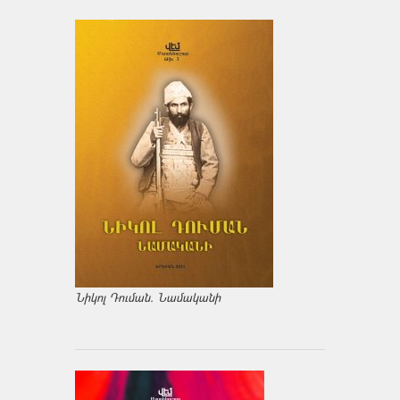
Նիկոլ Դուման. Նամականի