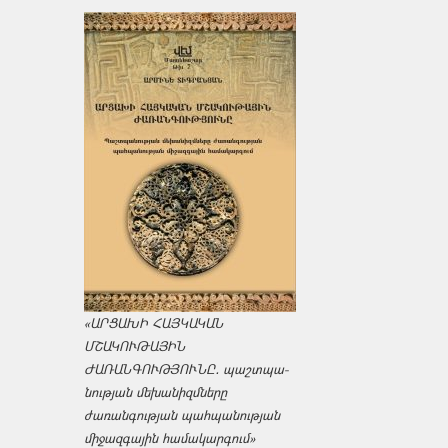
«ԱՐՑԱԽԻ ՀԱՅԿԱԿԱՆ
ՄՇԱԿՈՒԹԱՅԻՆ
ԺԱՌԱՆԳՈՒԹՅՈՒՆԸ․ պաշտպա­
նության մեխանիզմները
ժառանգության պահպանության
միջազ­գային համակարգում»