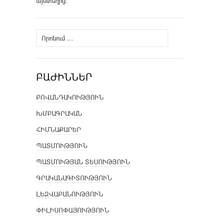
այստեղից
։
Որոնել՝
ԲԱԺԻՆՆԵՐ
ԲՈՎԱՆԴԱԿՈՒԹՅՈՒՆ
ԽՄԲԱԳՐԱԿԱՆ
ՀԻՄՆԱՔԱՐԵՐ
ՊԱՏՄՈՒԹՅՈՒՆ
ՊԱՏՄՈՒԹՅԱՆ ՏԵՍՈՒԹՅՈՒՆ
ԳՐԱԿԱՆԱԳԻՏՈՒԹՅՈՒՆ
ԼԵԶՎԱԲԱՆՈՒԹՅՈՒՆ
ՓԻԼԻՍՈՓԱՅՈՒԹՅՈՒՆ