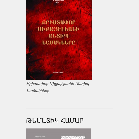
Քրիտափոր Միքայէլեանի Անտիպ
Նամակները
ԹԵՄԱՏԻԿ ՀԱՄԱՐ