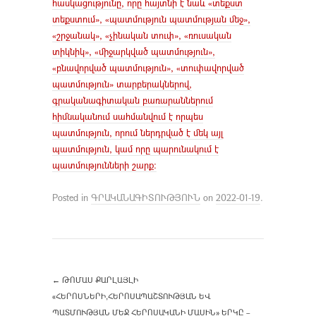
հասկացությունը, որը հայտնի է նաև «տեքստ
տեքստում», «պատմություն պատմության մեջ»,
«շրջանակ», «չինական տուփ», «ռուսական
տիկնիկ», «միջարկված պատմություն»,
«բնավորված պատմություն», «տուփավորված
պատմություն» տարբերակներով,
գրականագիտական բառարաններում
հիմնականում սահմանվում է որպես
պատմություն, որում ներդրված է մեկ այլ
պատմություն, կամ որը պարունակում է
պատմությունների շարք:
Posted in
ԳՐԱԿԱՆԱԳԻՏՈՒԹՅՈՒՆ
on
2022-01-19
.
←
ԹՈՄԱՍ ՔԱՐԼԱՅԼԻ
«ՀԵՐՈՍՆԵՐԻ,ՀԵՐՈՍԱՊԱՇՏՈՒԹՅԱՆ ԵՎ
ՊԱՏՄՈՒԹՅԱՆ ՄԵՋ ՀԵՐՈՍԱԿԱՆԻ ՄԱՍԻՆ» ԵՐԿԸ –