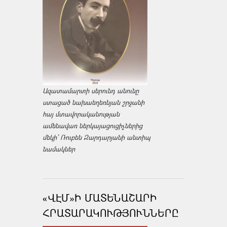
Ազատամարտի սերունդ անունը
ստացած նախաեղեռնյան շրջանի
հայ մտավորականության
ամենավառ ներկայացուցիչներից
մեկի՝ Ռուբեն Զարդարյանի անտիպ
նամակներ
«ՎԷՄ»Ի ՄԱՏԵՆԱՇԱՐԻ
ՀՐԱՏԱՐԱԿՈՒԹՅՈՒՆՆԵՐԸ