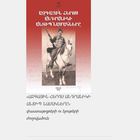
«ԱԶԳԱՅԻՆ ՀԵՐՈՍ ԱՆԴՐԱՆԻԿԻ
ԱՆՏԻՊ ՆԱՄԱԿՆԵՐԸ»
փաստաթղթերի ու նյութերի
ժողովածուն