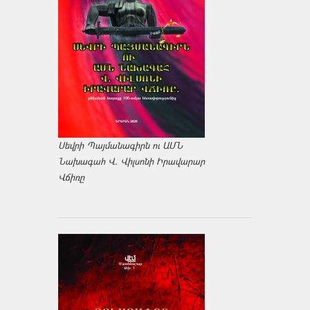
Սեվրի Պայմանագիրն ու ԱՄՆ
Նախագահ Վ. Վիլսոնի Իրավարար
Վճիռը