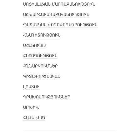
ՍՈՑԻԱԼԱԿԱՆ ՄԱՐԴԱԲԱՆՈՒԹՅՈՒՆ
ԱՇԽԱՐՀԱՔԱՂԱՔԱԿԱՆՈՒԹՅՈՒՆ
ՊԱՏՄԱԿԱՆ ԺՈՂՈՎՐԴԱԳՐՈՒԹՅՈՒՆ
ՀՆԱԳԻՏՈՒԹՅՈՒՆ
ՄՇԱԿՈՒՅԹ
ՀԻՇՈՂՈՒԹՅՈՒՆ
ՔՆՆԱՐԿՈՒՄՆԵՐ
ԳԻՏԱԳՈՐԾՆԱԿԱՆ
ԼՐԱՏՈՒ
ԳՐԱԽՈՍՈՒԹՅՈՒՆՆԵՐ
ԱՐԽԻՎ
ՀԱՎԵԼՎԱԾ