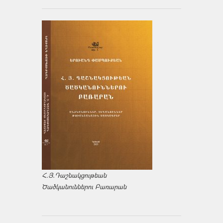
Հ.Յ.Դաշնակցութեան
Ծածկանուններու Բառարան