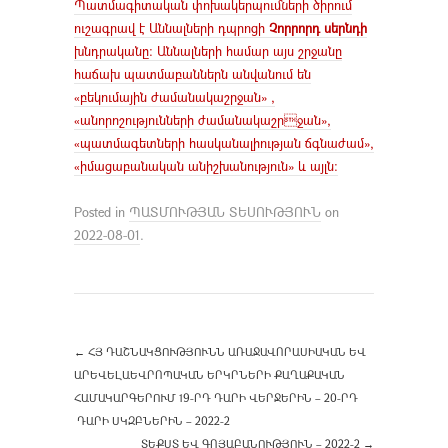
Պատմագիտական փոխակերպումների ծիրում
ուշագրավ է Աննալների դպրոցի
Չորրորդ սերնդի
խնդրականը։ Աննալների համար այս շրջանը
հաճախ պատմաբաններն անվանում են
«բեկումային ժամանակաշրջան» ,
«անորոշությունների ժամանակաշրջան»,
«պատմագետների հասկանալիության ճգնաժամ»,
«իմացաբանական անիշխանություն» և այլն:
Posted in
ՊԱՏՄՈՒԹՅԱՆ ՏԵՍՈՒԹՅՈՒՆ
on
2022-08-01
.
←
ՀՅ ԴԱՇՆԱԿՑՈՒԹՅՈՒՆՆ ԱՌԱՋԱՎՈՐԱՍԻԱԿԱՆ ԵՎ
ԱՐԵՎԵԼԱԵՎՐՈՊԱԿԱՆ ԵՐԿՐՆԵՐԻ ՔԱՂԱՔԱԿԱՆ
ՀԱՄԱԿԱՐԳԵՐՈՒՄ 19-ՐԴ ԴԱՐԻ ՎԵՐՋԵՐԻՆ – 20-ՐԴ
ԴԱՐԻ ՍԿԶԲՆԵՐԻՆ – 2022-2
ՏԵՔՍՏ ԵՎ ԳՈՅԱԲԱՆՈՒԹՅՈՒՆ – 2022-2
→