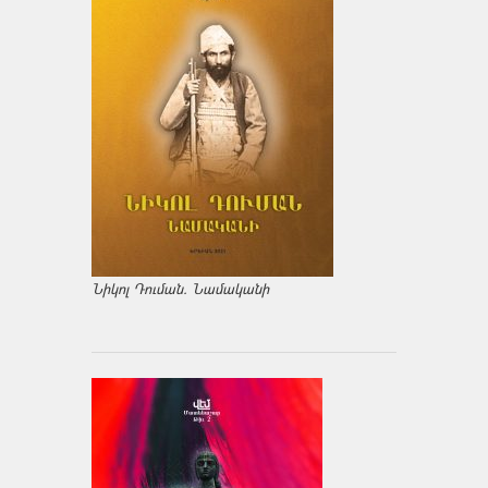
Նիկոլ Դուման. Նամականի