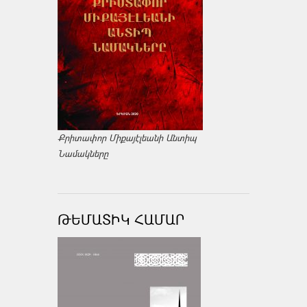
Քրիտափոր Միքայէլեանի Անտիպ
Նամակները
ԹԵՄԱՏԻԿ ՀԱՄԱՐ