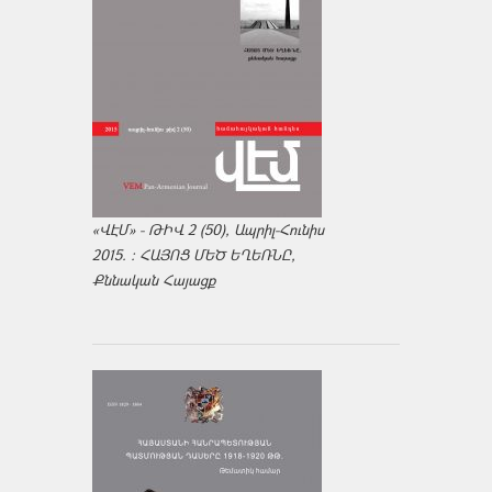
«ՎԷՄ» - ԹԻՎ 2 (50), Ապրիլ-Հունիս
2015. : ՀԱՅՈՑ ՄԵԾ ԵՂԵՌՆԸ,
Քննական Հայացք