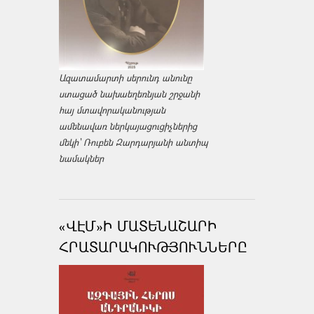
Ազատամարտի սերունդ անունը
ստացած նախաեղեռնյան շրջանի
հայ մտավորականության
ամենավառ ներկայացուցիչներից
մեկի՝ Ռուբեն Զարդարյանի անտիպ
նամակներ
«ՎԷՄ»Ի ՄԱՏԵՆԱՇԱՐԻ
ՀՐԱՏԱՐԱԿՈՒԹՅՈՒՆՆԵՐԸ