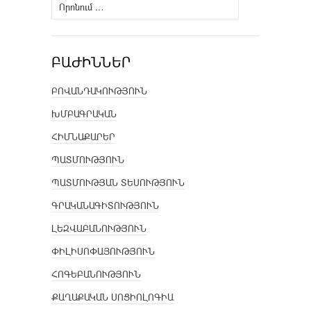
Որոնել՝
ԲԱԺԻՆՆԵՐ
ԲՈՎԱՆԴԱԿՈՒԹՅՈՒՆ
ԽՄԲԱԳՐԱԿԱՆ
ՀԻՄՆԱՔԱՐԵՐ
ՊԱՏՄՈՒԹՅՈՒՆ
ՊԱՏՄՈՒԹՅԱՆ ՏԵՍՈՒԹՅՈՒՆ
ԳՐԱԿԱՆԱԳԻՏՈՒԹՅՈՒՆ
ԼԵԶՎԱԲԱՆՈՒԹՅՈՒՆ
ՓԻԼԻՍՈՓԱՅՈՒԹՅՈՒՆ
ՀՈԳԵԲԱՆՈՒԹՅՈՒՆ
ՔԱՂԱՔԱԿԱՆ ՍՈՑԻՈԼՈԳԻԱ