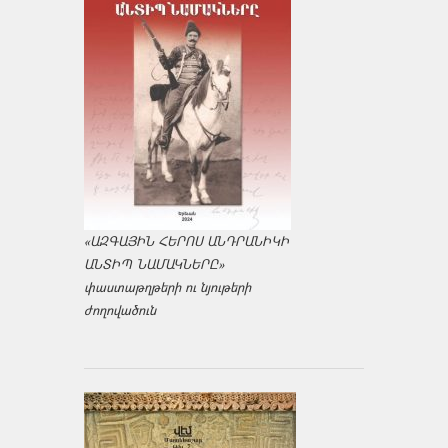
«ԱԶԳԱՅԻՆ ՀԵՐՈՍ ԱՆԴՐԱՆԻԿԻ
ԱՆՏԻՊ ՆԱՄԱԿՆԵՐԸ»
փաստաթղթերի ու նյութերի
ժողովածուն