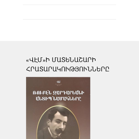
«ՎԷՄ»Ի ՄԱՏԵՆԱՇԱՐԻ
ՀՐԱՏԱՐԱԿՈՒԹՅՈՒՆՆԵՐԸ