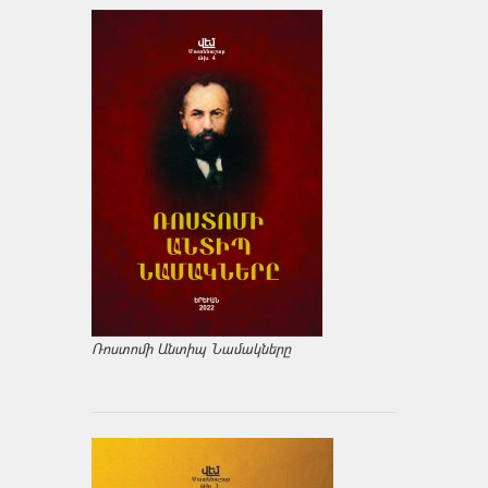
Ռոստոմի Անտիպ Նամակները