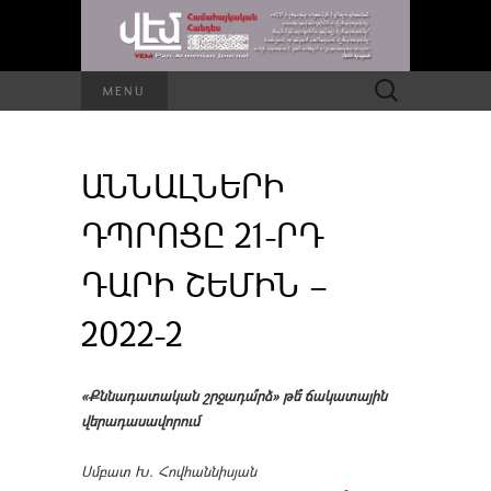
Որոնել՝
MENU
ԱՆՆԱԼՆԵՐԻ
ԴՊՐՈՑԸ 21-ՐԴ
ԴԱՐԻ ՇԵՄԻՆ –
2022-2
«Քննադատական շրջադա՞րձ» թե՞ ճակատային
վերադասավորում
Սմբատ Խ. Հովհաննիսյան