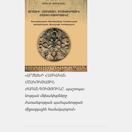
«ԱՐՑԱԽԻ ՀԱՅԿԱԿԱՆ
ՄՇԱԿՈՒԹԱՅԻՆ
ԺԱՌԱՆԳՈՒԹՅՈՒՆԸ․ պաշտպա­
նության մեխանիզմները
ժառանգության պահպանության
միջազ­գային համակարգում»