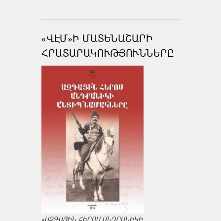
«ՎԷՄ»Ի ՄԱՏԵՆԱՇԱՐԻ
ՀՐԱՏԱՐԱԿՈՒԹՅՈՒՆՆԵՐԸ
«ԱԶԳԱՅԻՆ ՀԵՐՈՍ ԱՆԴՐԱՆԻԿԻ