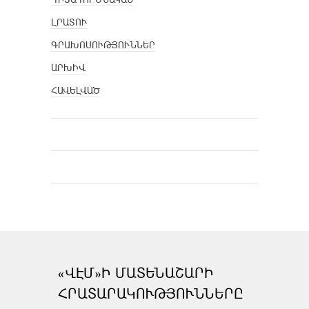
ԼՐԱՏՈՒ
ԳՐԱԽՈՍՈՒԹՅՈՒՆՆԵՐ
ԱՐԽԻՎ
ՀԱՎԵԼՎԱԾ
«ՎԷՄ»Ի ՄԱՏԵՆԱՇԱՐԻ
ՀՐԱՏԱՐԱԿՈՒԹՅՈՒՆՆԵՐԸ