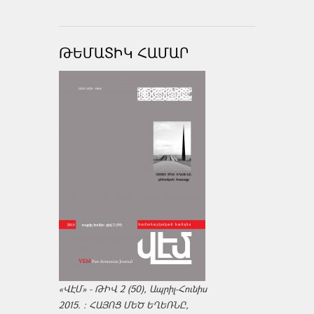
ԹԵՄԱՏԻԿ ՀԱՄԱՐ
«ՎԷՄ» - ԹԻՎ 2 (50), Ապրիլ-Հունիս
2015. : ՀԱՅՈՑ ՄԵԾ ԵՂԵՌՆԸ,