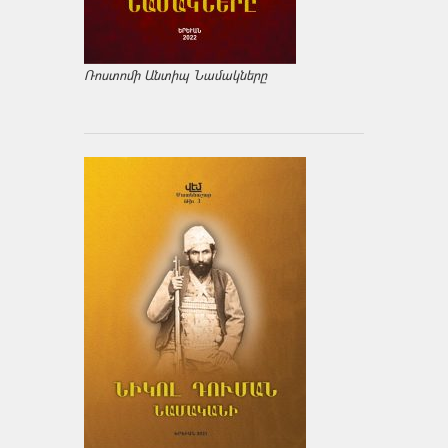
Ռոստոմի Անտիպ Նամակները