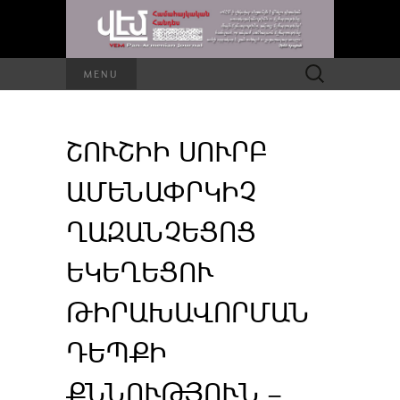
Որոնել՝
MENU
ՇՈՒՇԻԻ ՍՈՒՐԲ
ԱՄԵՆԱՓՐԿԻՉ
ՂԱԶԱՆՉԵՑՈՑ
ԵԿԵՂԵՑՈՒ
ԹԻՐԱԽԱՎՈՐՄԱՆ
ԴԵՊՔԻ
ՔՆՆՈՒԹՅՈՒՆ –