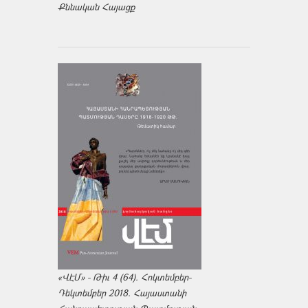
Քննական Հայացք
«ՎԷՄ» - Թիւ 4 (64). Հոկտեմբեր-
Դեկտեմբեր 2018. Հայաստանի