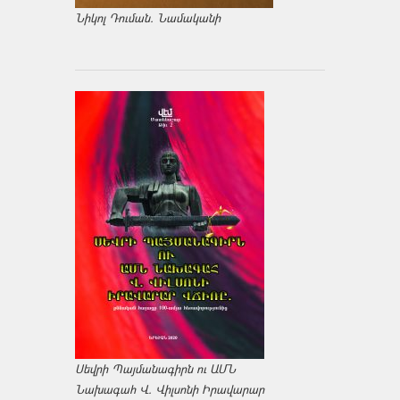
Նիկոլ Դուման. Նամականի
Սեվրի Պայմանագիրն ու ԱՄՆ
Նախագահ Վ. Վիլսոնի Իրավարար