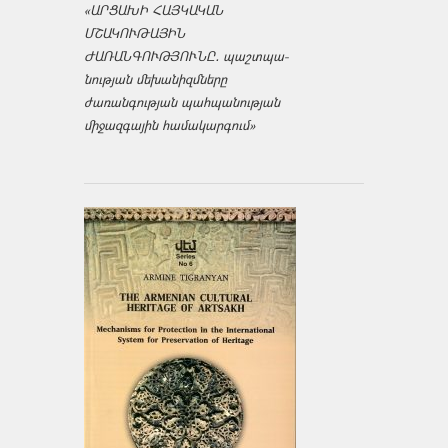
«ԱՐՑԱԽԻ ՀԱՅԿԱԿԱՆ
ՄՇԱԿՈՒԹԱՅԻՆ
ԺԱՌԱՆԳՈՒԹՅՈՒՆԸ․ պաշտպա­
նության մեխանիզմները
ժառանգության պահպանության
միջազ­գային համակարգում»