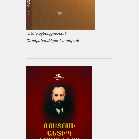
Հ.Յ.Դաշնակցութեան
Ծածկանուններու Բառարան