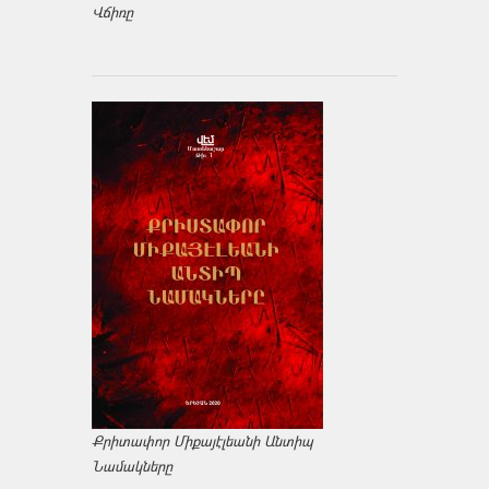
Վճիռը
Քրիտափոր Միքայէլեանի Անտիպ
Նամակները