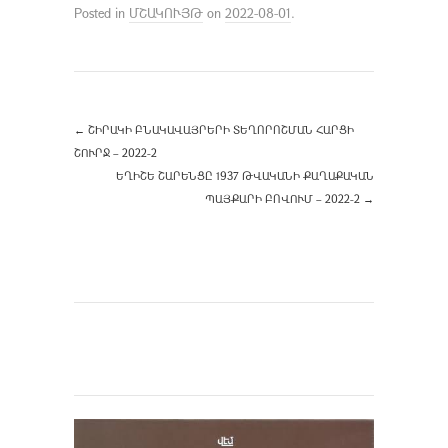
Posted in
ՄՇԱԿՈՒՅԹ
on
2022-08-01
.
←
ՇԻՐԱԿԻ ԲՆԱԿԱՎԱՅՐԵՐԻ ՏԵՂՈՐՈՇՄԱՆ ՀԱՐՑԻ
ՇՈՒՐՋ – 2022-2
ԵՂԻՇԵ ՇԱՐԵՆՑԸ 1937 ԹՎԱԿԱՆԻ ՔԱՂԱՔԱԿԱՆ
ՊԱՅՔԱՐԻ ԲՈՎՈՒՄ – 2022-2
→