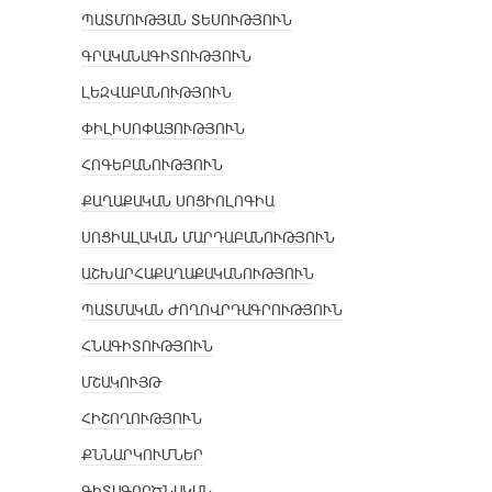
ՊԱՏՄՈՒԹՅԱՆ ՏԵՍՈՒԹՅՈՒՆ
ԳՐԱԿԱՆԱԳԻՏՈՒԹՅՈՒՆ
ԼԵԶՎԱԲԱՆՈՒԹՅՈՒՆ
ՓԻԼԻՍՈՓԱՅՈՒԹՅՈՒՆ
ՀՈԳԵԲԱՆՈՒԹՅՈՒՆ
ՔԱՂԱՔԱԿԱՆ ՍՈՑԻՈԼՈԳԻԱ
ՍՈՑԻԱԼԱԿԱՆ ՄԱՐԴԱԲԱՆՈՒԹՅՈՒՆ
ԱՇԽԱՐՀԱՔԱՂԱՔԱԿԱՆՈՒԹՅՈՒՆ
ՊԱՏՄԱԿԱՆ ԺՈՂՈՎՐԴԱԳՐՈՒԹՅՈՒՆ
ՀՆԱԳԻՏՈՒԹՅՈՒՆ
ՄՇԱԿՈՒՅԹ
ՀԻՇՈՂՈՒԹՅՈՒՆ
ՔՆՆԱՐԿՈՒՄՆԵՐ
ԳԻՏԱԳՈՐԾՆԱԿԱՆ