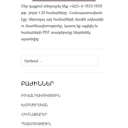
Մեր կայքում տեղադրել ենք «ՎԷՄ»-ի 1933-1939
թթ. բոլոր 1-25 համարները։ Համապատասխան
էջը, ներառյալ այդ համարների մասին ակնարկն
ու մատենագիտությունը, կարող եք այցելել եւ
համարների PDF տարբերակը ներբեռնել
այստեղից
։
Որոնել՝
ԲԱԺԻՆՆԵՐ
ԲՈՎԱՆԴԱԿՈՒԹՅՈՒՆ
ԽՄԲԱԳՐԱԿԱՆ
ՀԻՄՆԱՔԱՐԵՐ
ՊԱՏՄՈՒԹՅՈՒՆ