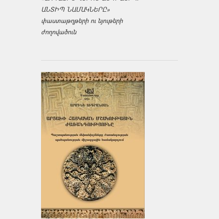
ԱՆՏԻՊ ՆԱՄԱԿՆԵՐԸ»
փաստաթղթերի ու նյութերի
ժողովածուն