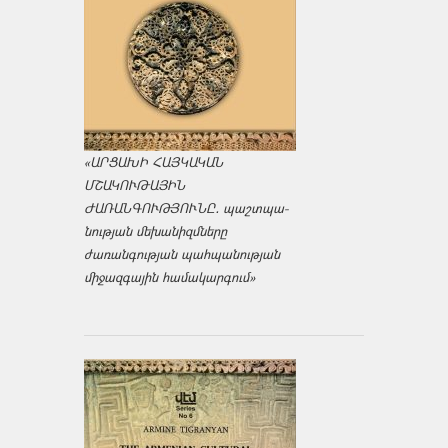
«ԱՐՑԱԽԻ ՀԱՅԿԱԿԱՆ
ՄՇԱԿՈՒԹԱՅԻՆ
ԺԱՌԱՆԳՈՒԹՅՈՒՆԸ․ պաշտպա­
նության մեխանիզմները
ժառանգության պահպանության
միջազ­գային համակարգում»