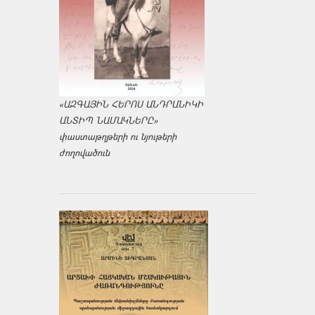
«ԱԶԳԱՅԻՆ ՀԵՐՈՍ ԱՆԴՐԱՆԻԿԻ
ԱՆՏԻՊ ՆԱՄԱԿՆԵՐԸ»
փաստաթղթերի ու նյութերի
ժողովածուն