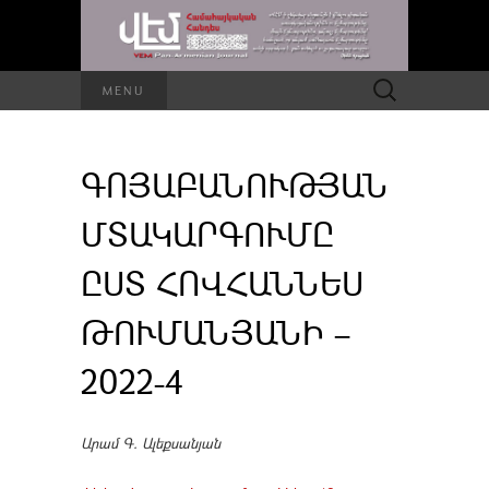
Որոնել՝
MENU
ԳՈՅԱԲԱՆՈՒԹՅԱՆ
ՄՏԱԿԱՐԳՈՒՄԸ
ԸՍՏ ՀՈՎՀԱՆՆԵՍ
ԹՈՒՄԱՆՅԱՆԻ –
2022-4
Արամ Գ. Ալեքսանյան