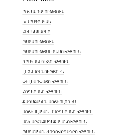
ԲՈՎԱՆԴԱԿՈՒԹՅՈՒՆ
ԽՄԲԱԳՐԱԿԱՆ
ՀԻՄՆԱՔԱՐԵՐ
ՊԱՏՄՈՒԹՅՈՒՆ
ՊԱՏՄՈՒԹՅԱՆ ՏԵՍՈՒԹՅՈՒՆ
ԳՐԱԿԱՆԱԳԻՏՈՒԹՅՈՒՆ
ԼԵԶՎԱԲԱՆՈՒԹՅՈՒՆ
ՓԻԼԻՍՈՓԱՅՈՒԹՅՈՒՆ
ՀՈԳԵԲԱՆՈՒԹՅՈՒՆ
ՔԱՂԱՔԱԿԱՆ ՍՈՑԻՈԼՈԳԻԱ
ՍՈՑԻԱԼԱԿԱՆ ՄԱՐԴԱԲԱՆՈՒԹՅՈՒՆ
ԱՇԽԱՐՀԱՔԱՂԱՔԱԿԱՆՈՒԹՅՈՒՆ
ՊԱՏՄԱԿԱՆ ԺՈՂՈՎՐԴԱԳՐՈՒԹՅՈՒՆ