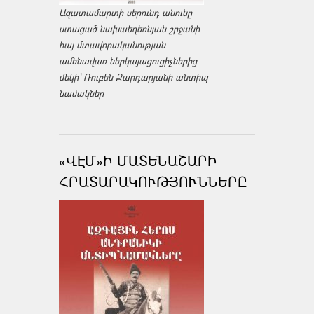
Ազատամարտի սերունդ անունը
ստացած նախաեղեռնյան շրջանի
հայ մտավորականության
ամենավառ ներկայացուցիչներից
մեկի՝ Ռուբեն Զարդարյանի անտիպ
նամակներ
«ՎԷՄ»Ի ՄԱՏԵՆԱՇԱՐԻ
ՀՐԱՏԱՐԱԿՈՒԹՅՈՒՆՆԵՐԸ