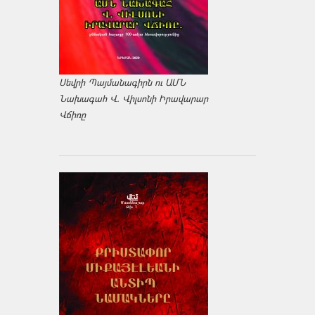
Սեվրի Պայմանագիրն ու ԱՄՆ
Նախագահ Վ. Վիլսոնի Իրավարար
Վճիռը