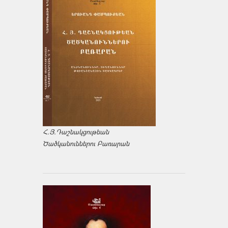
Հ.Յ.Դաշնակցութեան
Ծածկանուններու Բառարան