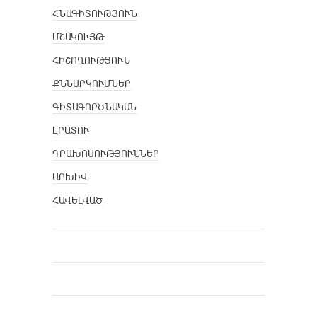
ՀՆԱԳԻՏՈՒԹՅՈՒՆ
ՄՇԱԿՈՒՅԹ
ՀԻՇՈՂՈՒԹՅՈՒՆ
ՔՆՆԱՐԿՈՒՄՆԵՐ
ԳԻՏԱԳՈՐԾՆԱԿԱՆ
ԼՐԱՏՈՒ
ԳՐԱԽՈՍՈՒԹՅՈՒՆՆԵՐ
ԱՐԽԻՎ
ՀԱՎԵԼՎԱԾ