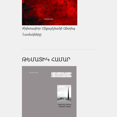
Քրիտափոր Միքայէլեանի Անտիպ
Նամակները
ԹԵՄԱՏԻԿ ՀԱՄԱՐ