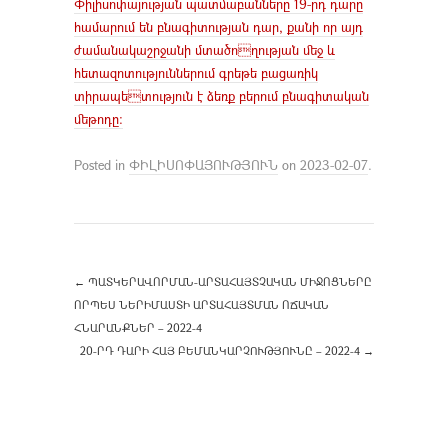
Փիլիսոփայության պատմաբանները 19-րդ դարը
համարում են բնագիտության դար, քանի որ այդ
ժամանակաշրջանի մտածողության մեջ և
հետազոտություններում գրեթե բացառիկ
տիրապետություն է ձեռք բերում բնագիտական
մեթոդը։
Posted in
ՓԻԼԻՍՈՓԱՅՈՒԹՅՈՒՆ
on
2023-02-07
.
←
ՊԱՏԿԵՐԱՎՈՐՄԱՆ-ԱՐՏԱՀԱՅՏՉԱԿԱՆ ՄԻՋՈՑՆԵՐԸ
ՈՐՊԵՍ ՆԵՐԻՄԱՍՏԻ ԱՐՏԱՀԱՅՏՄԱՆ ՈՃԱԿԱՆ
ՀՆԱՐԱՆՔՆԵՐ – 2022-4
20-ՐԴ ԴԱՐԻ ՀԱՅ ԲԵՄԱՆԿԱՐՉՈՒԹՅՈՒՆԸ – 2022-4
→