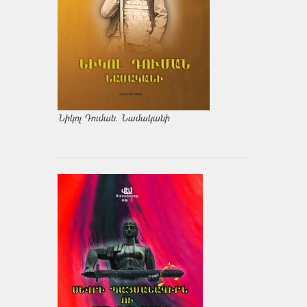
Նիկոլ Դուման. Նամականի