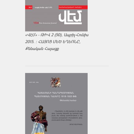
«ՎԷՄ» - ԹԻՎ 2 (50), Ապրիլ-Հունիս
2015. : ՀԱՅՈՑ ՄԵԾ ԵՂԵՌՆԸ,
Քննական Հայացք