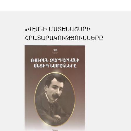
«ՎԷՄ»Ի ՄԱՏԵՆԱՇԱՐԻ
ՀՐԱՏԱՐԱԿՈՒԹՅՈՒՆՆԵՐԸ