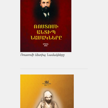
Ռոստոմի Անտիպ Նամակները