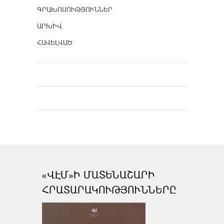
ԳՐԱԽՈՍՈՒԹՅՈՒՆՆԵՐ
ԱՐԽԻՎ
ՀԱՎԵԼՎԱԾ
«ՎԷՄ»Ի ՄԱՏԵՆԱՇԱՐԻ
ՀՐԱՏԱՐԱԿՈՒԹՅՈՒՆՆԵՐԸ