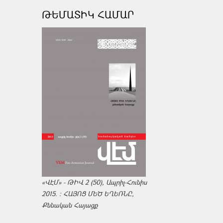
ԹԵՄԱՏԻԿ ՀԱՄԱՐ
«ՎԷՄ» - ԹԻՎ 2 (50), Ապրիլ-Հունիս
2015. : ՀԱՅՈՑ ՄԵԾ ԵՂԵՌՆԸ,
Քննական Հայացք