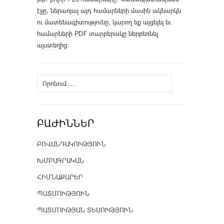
էջը, ներառյալ այդ համարների մասին ակնարկն
ու մատենագիտությունը, կարող եք այցելել եւ
համարների PDF տարբերակը ներբեռնել
այստեղից
։
Որոնել՝
ԲԱԺԻՆՆԵՐ
ԲՈՎԱՆԴԱԿՈՒԹՅՈՒՆ
ԽՄԲԱԳՐԱԿԱՆ
ՀԻՄՆԱՔԱՐԵՐ
ՊԱՏՄՈՒԹՅՈՒՆ
ՊԱՏՄՈՒԹՅԱՆ ՏԵՍՈՒԹՅՈՒՆ