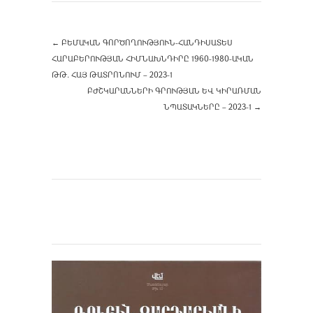
←
ԲԵՄԱԿԱՆ ԳՈՐԾՈՂՈՒԹՅՈՒՆ-ՀԱՆԴԻՍԱՏԵՍ
ՀԱՐԱԲԵՐՈՒԹՅԱՆ ՀԻՄՆԱԽՆԴԻՐԸ 1960-1980-ԱԿԱՆ
ԹԹ. ՀԱՅ ԹԱՏՐՈՆՈՒՄ – 2023-1
ԲԺՇԿԱՐԱՆՆԵՐԻ ԳՐՈՒԹՅԱՆ ԵՎ ԿԻՐԱՌՄԱՆ
ՆՊԱՏԱԿՆԵՐԸ – 2023-1
→