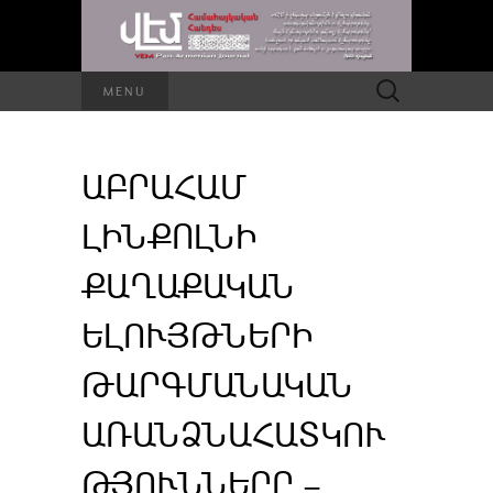
Որոնել՝
MENU
ԱԲՐԱՀԱՄ
ԼԻՆՔՈԼՆԻ
ՔԱՂԱՔԱԿԱՆ
ԵԼՈՒՅԹՆԵՐԻ
ԹԱՐԳՄԱՆԱԿԱՆ
ԱՌԱՆՁՆԱՀԱՏԿՈՒ
ԹՅՈՒՆՆԵՐԸ –