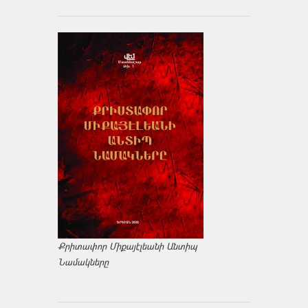
Քրիտափոր Միքայէլեանի Անտիպ
Նամակները