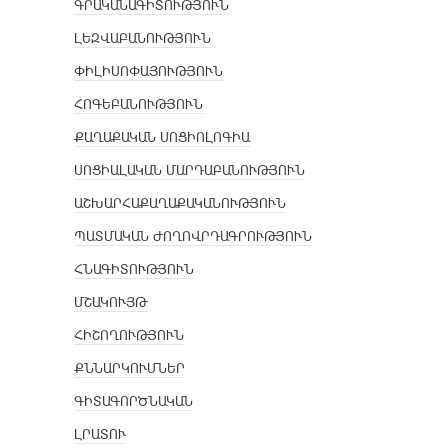
ԳՐԱԿԱՆԱԳԻՏՈՒԹՅՈՒՆ
ԼԵԶՎԱԲԱՆՈՒԹՅՈՒՆ
ՓԻԼԻՍՈՓԱՅՈՒԹՅՈՒՆ
ՀՈԳԵԲԱՆՈՒԹՅՈՒՆ
ՔԱՂԱՔԱԿԱՆ ՍՈՑԻՈԼՈԳԻԱ
ՍՈՑԻԱԼԱԿԱՆ ՄԱՐԴԱԲԱՆՈՒԹՅՈՒՆ
ԱՇԽԱՐՀԱՔԱՂԱՔԱԿԱՆՈՒԹՅՈՒՆ
ՊԱՏՄԱԿԱՆ ԺՈՂՈՎՐԴԱԳՐՈՒԹՅՈՒՆ
ՀՆԱԳԻՏՈՒԹՅՈՒՆ
ՄՇԱԿՈՒՅԹ
ՀԻՇՈՂՈՒԹՅՈՒՆ
ՔՆՆԱՐԿՈՒՄՆԵՐ
ԳԻՏԱԳՈՐԾՆԱԿԱՆ
ԼՐԱՏՈՒ