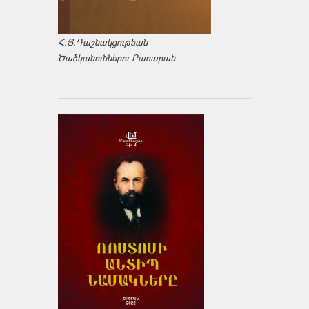
Հ.Յ.Դաշնակցութեան
Ծածկանուններու Բառարան