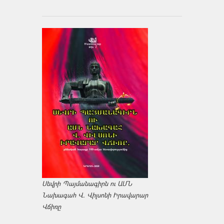
Սեվրի Պայմանագիրն ու ԱՄՆ
Նախագահ Վ. Վիլսոնի Իրավարար
Վճիռը