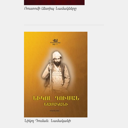
Ռոստոմի Անտիպ Նամակները
Նիկոլ Դուման. Նամականի