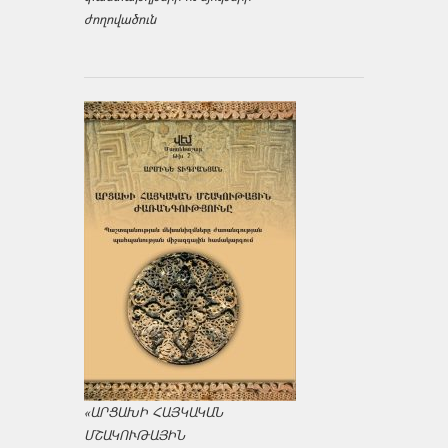
ժողովածուն
«ԱՐՑԱԽԻ ՀԱՅԿԱԿԱՆ
ՄՇԱԿՈՒԹԱՅԻՆ