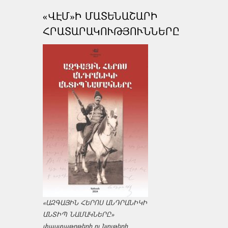
«ՎԷՄ»Ի ՄԱՏԵՆԱՇԱՐԻ
ՀՐԱՏԱՐԱԿՈՒԹՅՈՒՆՆԵՐԸ
«ԱԶԳԱՅԻՆ ՀԵՐՈՍ ԱՆԴՐԱՆԻԿԻ
ԱՆՏԻՊ ՆԱՄԱԿՆԵՐԸ»
փաստաթղթերի ու նյութերի