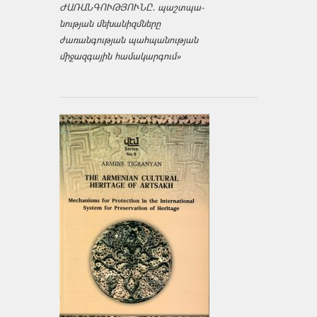
ԺԱՌԱՆԳՈՒԹՅՈՒՆԸ․ պաշտպա­
նության մեխանիզմները
ժառանգության պահպանության
միջազ­գային համակարգում»