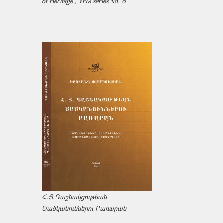
of Heritage", VEM series No. 6
Հ.Յ.Դաշնակցութեան
Ծածկանուններու Բառարան