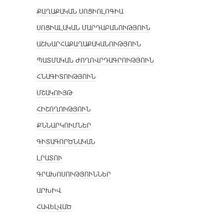
ՔԱՂԱՔԱԿԱՆ ՍՈՑԻՈԼՈԳԻԱ
ՍՈՑԻԱԼԱԿԱՆ ՄԱՐԴԱԲԱՆՈՒԹՅՈՒՆ
ԱՇԽԱՐՀԱՔԱՂԱՔԱԿԱՆՈՒԹՅՈՒՆ
ՊԱՏՄԱԿԱՆ ԺՈՂՈՎՐԴԱԳՐՈՒԹՅՈՒՆ
ՀՆԱԳԻՏՈՒԹՅՈՒՆ
ՄՇԱԿՈՒՅԹ
ՀԻՇՈՂՈՒԹՅՈՒՆ
ՔՆՆԱՐԿՈՒՄՆԵՐ
ԳԻՏԱԳՈՐԾՆԱԿԱՆ
ԼՐԱՏՈՒ
ԳՐԱԽՈՍՈՒԹՅՈՒՆՆԵՐ
ԱՐԽԻՎ
ՀԱՎԵԼՎԱԾ