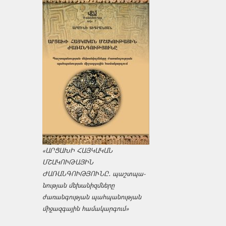
«ԱՐՑԱԽԻ ՀԱՅԿԱԿԱՆ
ՄՇԱԿՈՒԹԱՅԻՆ
ԺԱՌԱՆԳՈՒԹՅՈՒՆԸ․ պաշտպա­
նության մեխանիզմները
ժառանգության պահպանության
միջազ­գային համակարգում»