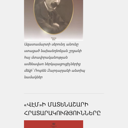
Ազատամարտի սերունդ անունը
ստացած նախաեղեռնյան շրջանի
հայ մտավորականության
ամենավառ ներկայացուցիչներից
մեկի՝ Ռուբեն Զարդարյանի անտիպ
նամակներ
«ՎԷՄ»Ի ՄԱՏԵՆԱՇԱՐԻ
ՀՐԱՏԱՐԱԿՈՒԹՅՈՒՆՆԵՐԸ