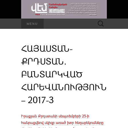
Որոնել՝
MENU
ՀԱՅԱՍՏԱՆ-
ՔՐԴՍՏԱՆ.
ԲԱՆՏԱՐԿՎԱԾ
ՀԱՐԵՎԱՆՈՒԹՅՈՒՆ
– 2017-3
Իրաքյան Քրդստանի սեպտեմբերի 25-ի
հանրաքվեով սկիզբ առած խոր հեղաբեկումները