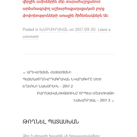
վերջին ամիսներին մեր տարածաշրջանում
արձանագրվող աշխարհաքաղաքական լուրջ
փոփոխությունների առաջին ծիծեռնակներն են:
Posted in
ԽՄԲԱԳՐԱԿԱՆ
on
2017-09-30
.
Leave a
comment
←
ԱՐԵՎՄՏՅԱՆ ՀԱՅԱՍՏԱՆԻ
ՊԱՏՄԱԺՈՂՈՎՐԴԱԳՐԱԿԱՆ ՆԿԱՐԱԳԻՐԸ ՄԵԾ
ԵՂԵՌՆԻ ՆԱԽՕՐԵԻՆ – 2017-2
ԲԱՐՈՅԱԿԱՆՈՒԹՅՈՒՆԸ ՈՐՊԵՍ ՄՇԱԿՈՒՅԹԻ
ՆԱԽԱԴՐՅԱԼ – 2017-3
→
ԹՈՂՆԵԼ ՊԱՏԱՍԽԱՆ
Ձեր էլ-փոստի հասցեն չի հրապարակվելու։