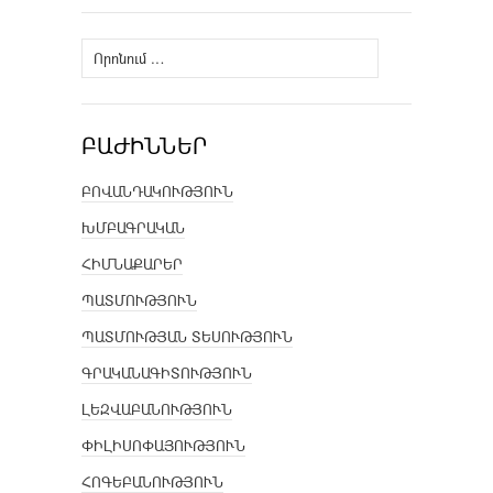
Որոնել՝
ԲԱԺԻՆՆԵՐ
ԲՈՎԱՆԴԱԿՈՒԹՅՈՒՆ
ԽՄԲԱԳՐԱԿԱՆ
ՀԻՄՆԱՔԱՐԵՐ
ՊԱՏՄՈՒԹՅՈՒՆ
ՊԱՏՄՈՒԹՅԱՆ ՏԵՍՈՒԹՅՈՒՆ
ԳՐԱԿԱՆԱԳԻՏՈՒԹՅՈՒՆ
ԼԵԶՎԱԲԱՆՈՒԹՅՈՒՆ
ՓԻԼԻՍՈՓԱՅՈՒԹՅՈՒՆ
ՀՈԳԵԲԱՆՈՒԹՅՈՒՆ