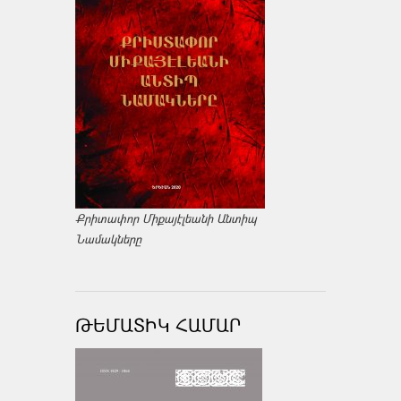
Քրիտափոր Միքայէլեանի Անտիպ
Նամակները
ԹԵՄԱՏԻԿ ՀԱՄԱՐ