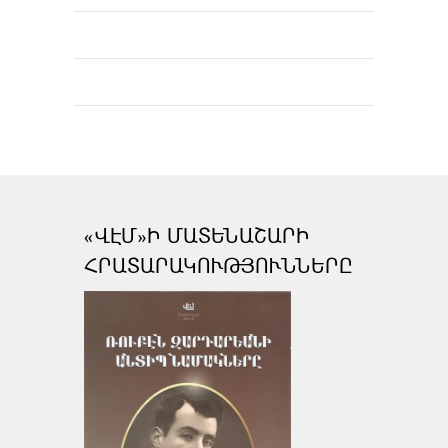
«ՎԷՄ»Ի ՄԱՏԵՆԱՇԱՐԻ
ՀՐԱՏԱՐԱԿՈՒԹՅՈՒՆՆԵՐԸ