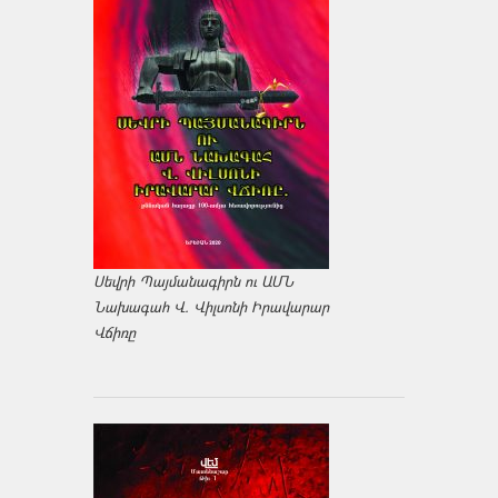
Սեվրի Պայմանագիրն ու ԱՄՆ
Նախագահ Վ. Վիլսոնի Իրավարար
Վճիռը