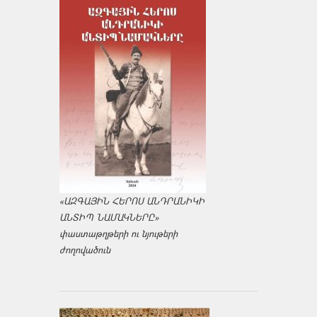
«ԱԶԳԱՅԻՆ ՀԵՐՈՍ ԱՆԴՐԱՆԻԿԻ
ԱՆՏԻՊ ՆԱՄԱԿՆԵՐԸ»
փաստաթղթերի ու նյութերի
ժողովածուն