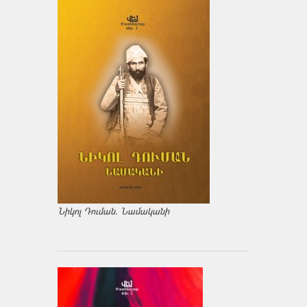
Նիկոլ Դուման. Նամականի