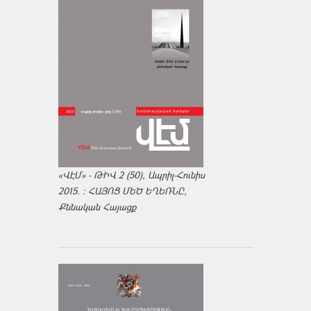
«ՎԷՄ» - ԹԻՎ 2 (50), Ապրիլ-Հունիս
2015. : ՀԱՅՈՑ ՄԵԾ ԵՂԵՌՆԸ,
Քննական Հայացք