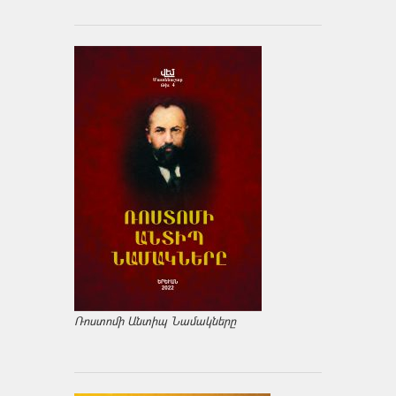
Ռոստոմի Անտիպ Նամակները