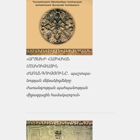
«ԱՐՑԱԽԻ ՀԱՅԿԱԿԱՆ
ՄՇԱԿՈՒԹԱՅԻՆ
ԺԱՌԱՆԳՈՒԹՅՈՒՆԸ․ պաշտպա­
նության մեխանիզմները
ժառանգության պահպանության
միջազ­գային համակարգում»