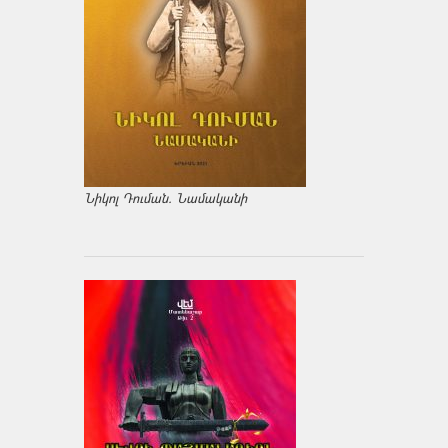
Նիկոլ Դուման. Նամականի