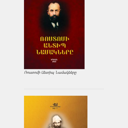
Ռոստոմի Անտիպ Նամակները