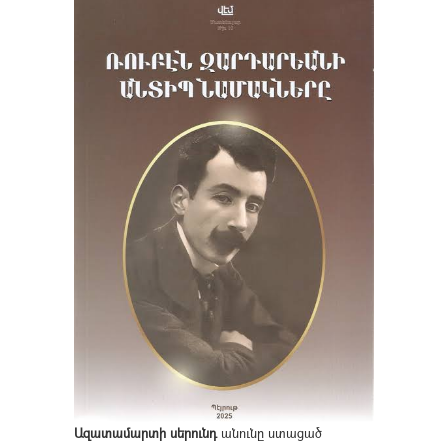
Ազատամարտի սերունդ
անունը ստացած