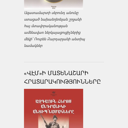
Ազատամարտի սերունդ անունը
ստացած նախաեղեռնյան շրջանի
հայ մտավորականության
ամենավառ ներկայացուցիչներից
մեկի՝ Ռուբեն Զարդարյանի անտիպ
նամակներ
«ՎԷՄ»Ի ՄԱՏԵՆԱՇԱՐԻ
ՀՐԱՏԱՐԱԿՈՒԹՅՈՒՆՆԵՐԸ