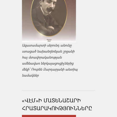
Ազատամարտի սերունդ անունը
ստացած նախաեղեռնյան շրջանի
հայ մտավորականության
ամենավառ ներկայացուցիչներից
մեկի՝ Ռուբեն Զարդարյանի անտիպ
նամակներ
«ՎԷՄ»Ի ՄԱՏԵՆԱՇԱՐԻ
ՀՐԱՏԱՐԱԿՈՒԹՅՈՒՆՆԵՐԸ