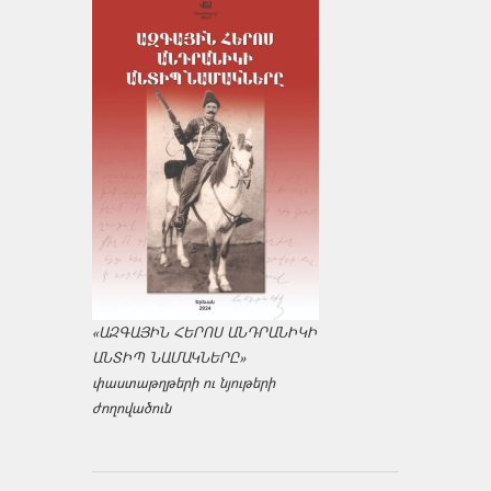
«ԱԶԳԱՅԻՆ ՀԵՐՈՍ ԱՆԴՐԱՆԻԿԻ
ԱՆՏԻՊ ՆԱՄԱԿՆԵՐԸ»
փաստաթղթերի ու նյութերի
ժողովածուն