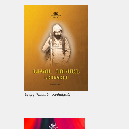
Նիկոլ Դուման. Նամականի