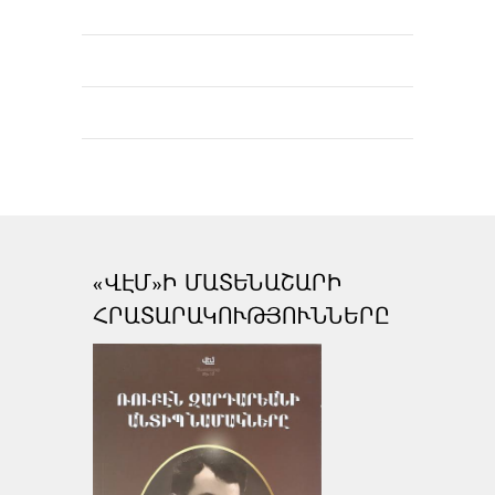
«ՎԷՄ»Ի ՄԱՏԵՆԱՇԱՐԻ
ՀՐԱՏԱՐԱԿՈՒԹՅՈՒՆՆԵՐԸ