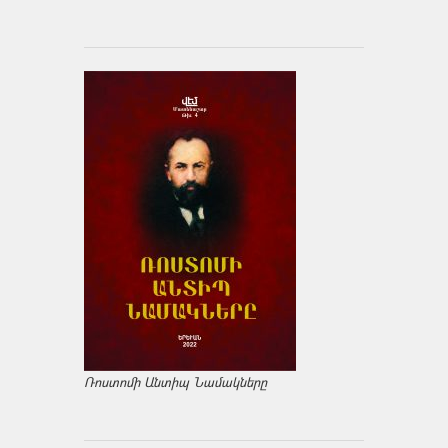
Ռոստոմի Անտիպ Նամակները