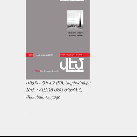
«ՎԷՄ» - ԹԻՎ 2 (50), Ապրիլ-Հունիս
2015. : ՀԱՅՈՑ ՄԵԾ ԵՂԵՌՆԸ,
Քննական Հայացք