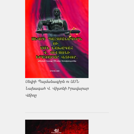
Սեվրի Պայմանագիրն ու ԱՄՆ
Նախագահ Վ. Վիլսոնի Իրավարար
Վճիռը