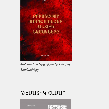
Քրիտափոր Միքայէլեանի Անտիպ
Նամակները
ԹԵՄԱՏԻԿ ՀԱՄԱՐ