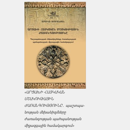
«ԱՐՑԱԽԻ ՀԱՅԿԱԿԱՆ
ՄՇԱԿՈՒԹԱՅԻՆ
ԺԱՌԱՆԳՈՒԹՅՈՒՆԸ․ պաշտպա­
նության մեխանիզմները
ժառանգության պահպանության
միջազ­գային համակարգում»