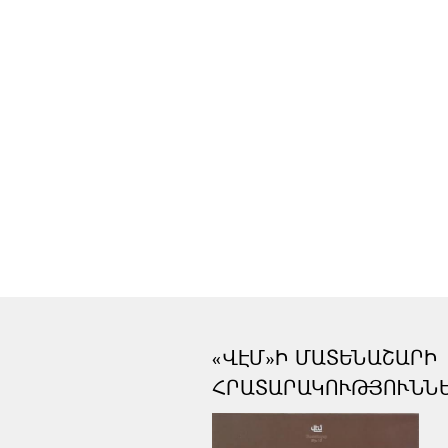
«ՎԷՄ»Ի ՄԱՏԵՆԱՇԱՐԻ
ՀՐԱՏԱՐԱԿՈՒԹՅՈՒՆՆ