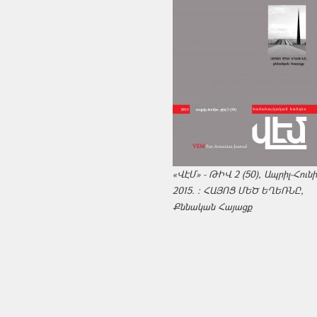
«ՎԷՄ» - ԹԻՎ 2 (50), Ապրիլ-Հուն
2015. : ՀԱՅՈՑ ՄԵԾ ԵՂԵՌՆԸ,
Քննական Հայացք