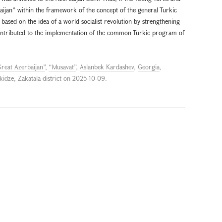
rbaijan” within the framework of the concept of the general Turkic
 based on the idea of a world socialist revolution by strengthening
y contributed to the implementation of the common Turkic program of
reat Azerbaijan”
,
“Musavat”
,
Aslanbek Kardashev
,
Georgia
,
kidze
,
Zakatala district
on
2025-10-09
.