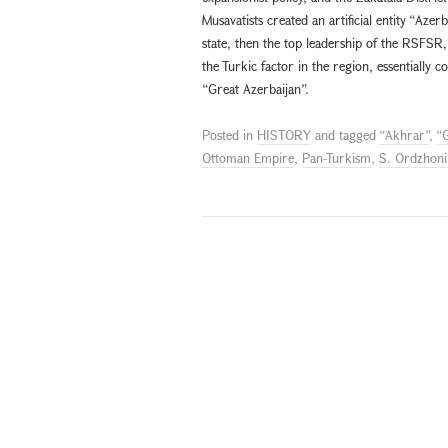
Musavatists created an artificial entity “Aze
state, then the top leadership of the RSFSR,
the Turkic factor in the region, essentiall
“Great Azerbaijan”.
Posted in
HISTORY
and tagged
“Akhrar”
,
“G
Ottoman Empire
,
Pan-Turkism
,
S. Ordzhoni