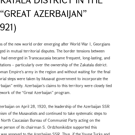
“GREAT AZERBAIJAN”
921)
ns of the new world order emerging after World War I, Georgians
ed in mutual territorial disputes. The border tensions between
 had emerged in Transcaucasia became frequent, long-lasting, and
tations – particularly over the ownership of the Zakatala district.
oman Empire’s army in the region and without waiting for the final
torial steps were taken by Musavat government to incorporate the
aijan” entity. Azerbaijan’s claims to this territory were closely tied
amework of the “Great Azerbaijan” program.
Azerbaijan on April 28, 1920, the leadership of the Azerbaijan SSR
ionism of the Musavatists and continued to take systematic steps to
 North Caucasian Bureau of Communist Party acting on the
n the person of its chairman S. Ordzhonikidze supported this
ct was annexed to the Azerbaijan SSR. Thus, if the Young Turks and