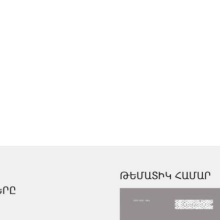
ԹԵՄԱՏԻԿ ՀԱՄԱՐ
ԵՐԸ