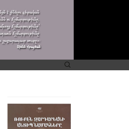
Search
for: