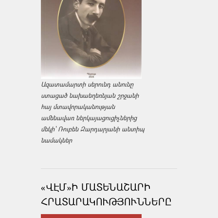
Ազատամարտի սերունդ անունը
ստացած նախաեղեռնյան շրջանի
հայ մտավորականության
ամենավառ ներկայացուցիչներից
մեկի՝ Ռուբեն Զարդարյանի անտիպ
նամակներ
«ՎԷՄ»Ի ՄԱՏԵՆԱՇԱՐԻ
ՀՐԱՏԱՐԱԿՈՒԹՅՈՒՆՆԵՐԸ