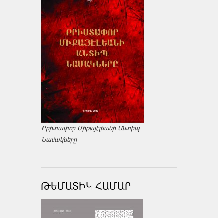
Քրիտափոր Միքայէլեանի Անտիպ
Նամակները
ԹԵՄԱՏԻԿ ՀԱՄԱՐ