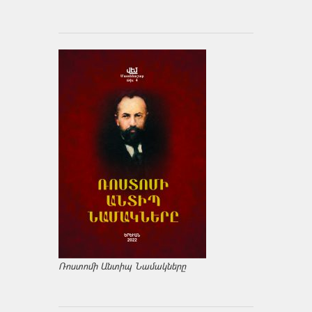
Ռոստոմի Անտիպ Նամակները