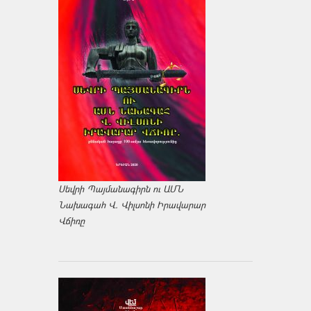
Սեվրի Պայմանագիրն ու ԱՄՆ
Նախագահ Վ. Վիլսոնի Իրավարար
Վճիռը