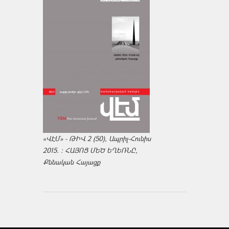
«ՎԷՄ» - ԹԻՎ 2 (50), Ապրիլ-Հունիս
2015. : ՀԱՅՈՑ ՄԵԾ ԵՂԵՌՆԸ,
Քննական Հայացք