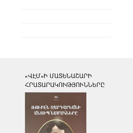
«ՎԷՄ»Ի ՄԱՏԵՆԱՇԱՐԻ
ՀՐԱՏԱՐԱԿՈՒԹՅՈՒՆՆԵՐԸ