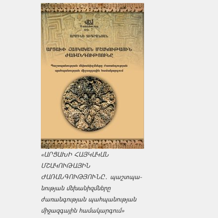
«ԱՐՑԱԽԻ ՀԱՅԿԱԿԱՆ
ՄՇԱԿՈՒԹԱՅԻՆ
ԺԱՌԱՆԳՈՒԹՅՈՒՆԸ․ պաշտպա­
նության մեխանիզմները
ժառանգության պահպանության
միջազ­գային համակարգում»