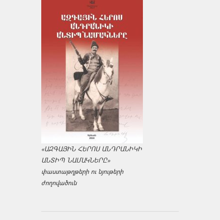
«ԱԶԳԱՅԻՆ ՀԵՐՈՍ ԱՆԴՐԱՆԻԿԻ
ԱՆՏԻՊ ՆԱՄԱԿՆԵՐԸ»
փաստաթղթերի ու նյութերի
ժողովածուն