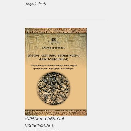
ժողովածուն
«ԱՐՑԱԽԻ ՀԱՅԿԱԿԱՆ
ՄՇԱԿՈՒԹԱՅԻՆ