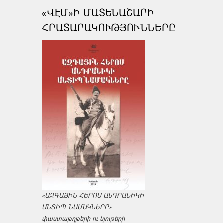
«ՎԷՄ»Ի ՄԱՏԵՆԱՇԱՐԻ
ՀՐԱՏԱՐԱԿՈՒԹՅՈՒՆՆԵՐԸ
«ԱԶԳԱՅԻՆ ՀԵՐՈՍ ԱՆԴՐԱՆԻԿԻ
ԱՆՏԻՊ ՆԱՄԱԿՆԵՐԸ»
փաստաթղթերի ու նյութերի