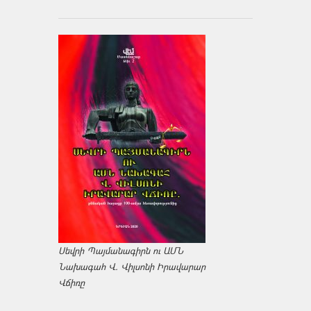
Սեվրի Պայմանագիրն ու ԱՄՆ
Նախագահ Վ. Վիլսոնի Իրավարար
Վճիռը