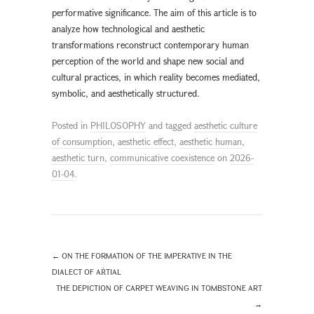
performative significance. The aim of this article is to
analyze how technological and aesthetic
transformations reconstruct contemporary human
perception of the world and shape new social and
cultural practices, in which reality becomes mediated,
symbolic, and aesthetically structured.
Posted in
PHILOSOPHY
and tagged
aesthetic culture
of consumption
,
aesthetic effect
,
aesthetic human
,
aesthetic turn
,
communicative coexistence
on
2026-
01-04
.
←
ON THE FORMATION OF THE IMPERATIVE IN THE
DIALECT OF AṘTIAL
THE DEPICTION OF CARPET WEAVING IN TOMBSTONE ART
→