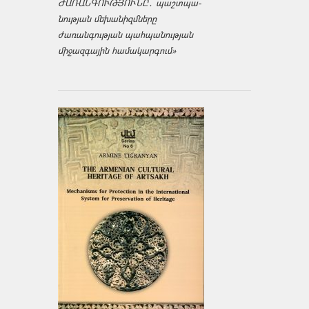
ԺԱՌԱՆԳՈՒԹՅՈՒՆԸ․ պաշտպա­
նության մեխանիզմները
ժառանգության պահպանության
միջազ­գային համակարգում»