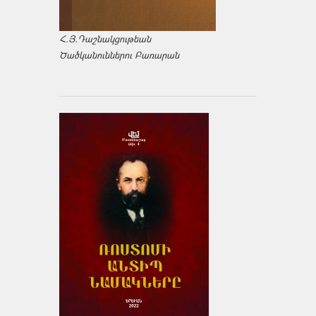
Հ.Յ.Դաշնակցութեան
Ծածկանուններու Բառարան