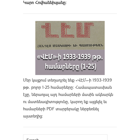
Կարո Հովհաննիսյանը։
Մեր կայքում տեղադրել ենք «ՎԷՄ»-ի 1933-1939
թթ. բոլոր 1-25 համարները։ Համապատասխան
էջը, ներառյալ այդ համարների մասին ակնարկն
ու մատենագիտությունը, կարող եք այցելել եւ
համարների PDF տարբերակը ներբեռնել
այստեղից
։
Search