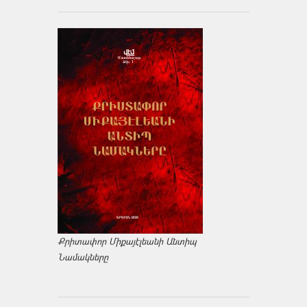
Քրիտափոր Միքայէլեանի Անտիպ
Նամակները