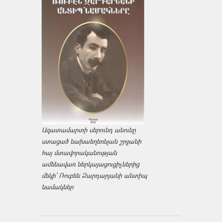
Ազատամարտի սերունդ անունը
ստացած նախաեղեռնյան շրջանի
հայ մտավորականության
ամենավառ ներկայացուցիչներից
մեկի՝ Ռուբեն Զարդարյանի անտիպ
նամակներ