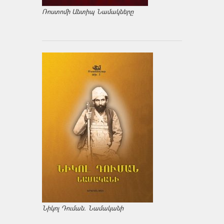
Ռոստոմի Անտիպ Նամակները
Նիկոլ Դուման. Նամականի