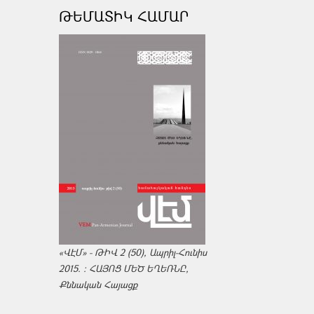
ԹԵՄԱՏԻԿ ՀԱՄԱՐ
«ՎԷՄ» - ԹԻՎ 2 (50), Ապրիլ-Հունիս
2015. : ՀԱՅՈՑ ՄԵԾ ԵՂԵՌՆԸ,
Քննական Հայացք