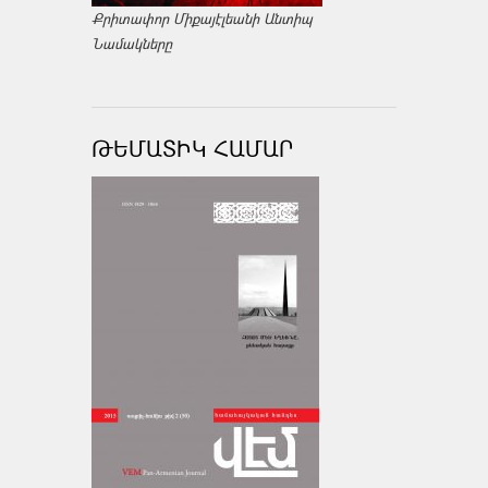
Քրիտափոր Միքայէլեանի Անտիպ
Նամակները
ԹԵՄԱՏԻԿ ՀԱՄԱՐ