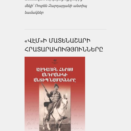
մեկի՝ Ռուբեն Զարդարյանի անտիպ
նամակներ
«ՎԷՄ»Ի ՄԱՏԵՆԱՇԱՐԻ
ՀՐԱՏԱՐԱԿՈՒԹՅՈՒՆՆԵՐԸ