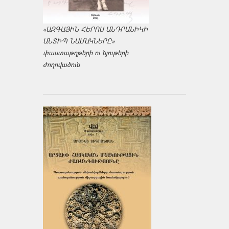
«ԱԶԳԱՅԻՆ ՀԵՐՈՍ ԱՆԴՐԱՆԻԿԻ
ԱՆՏԻՊ ՆԱՄԱԿՆԵՐԸ»
փաստաթղթերի ու նյութերի
ժողովածուն