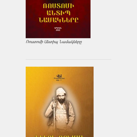
Ռոստոմի Անտիպ Նամակները