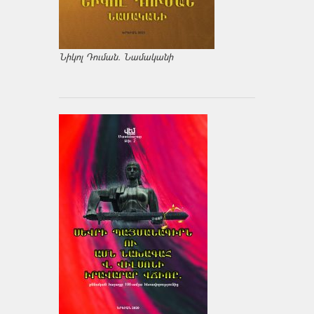
Նիկոլ Դուման. Նամականի