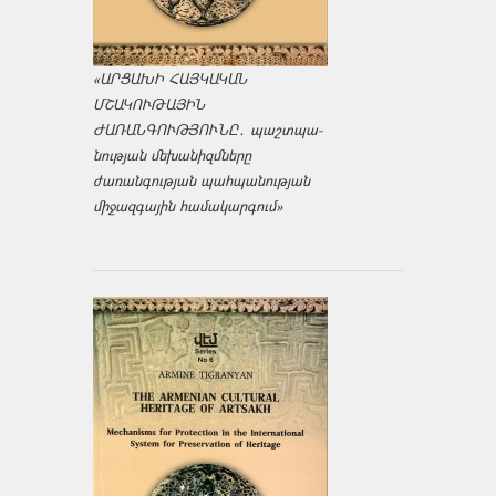
«ԱՐՑԱԽԻ ՀԱՅԿԱԿԱՆ
ՄՇԱԿՈՒԹԱՅԻՆ
ԺԱՌԱՆԳՈՒԹՅՈՒՆԸ․ պաշտպա­
նության մեխանիզմները
ժառանգության պահպանության
միջազ­գային համակարգում»