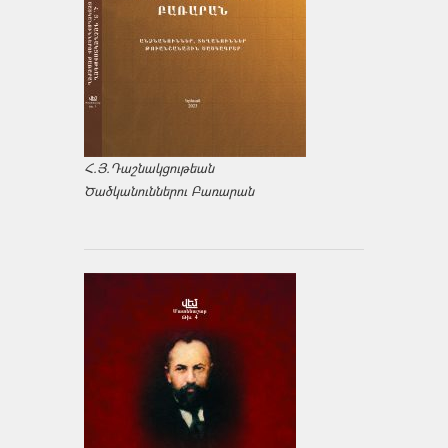
Հ.Յ.Դաշնակցութեան
Ծածկանուններու Բառարան