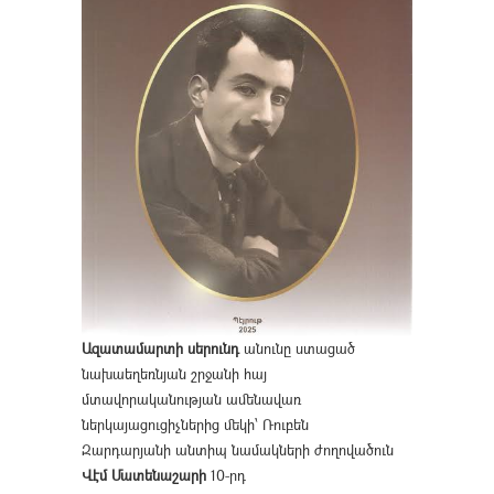
Ազատամարտի սերունդ
անունը ստացած
նախաեղեռնյան շրջանի հայ
մտավորականության ամենավառ
ներկայացուցիչներից մեկի՝ Ռուբեն
Զարդարյանի անտիպ նամակների ժողովածուն
Վէմ Մատենաշարի
10-րդ