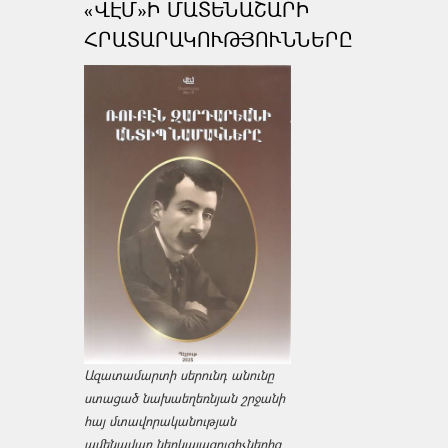
«ՎԷՄ»Ի ՄԱՏԵՆԱՇԱՐԻ
ՀՐԱՏԱՐԱԿՈՒԹՅՈՒՆՆԵՐԸ
Ազատամարտի սերունդ անունը
ստացած նախաեղեռնյան շրջանի
հայ մտավորականության
ամենավառ ներկայացուցիչներից