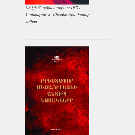
Սեվրի Պայմանագիրն ու ԱՄՆ
Նախագահ Վ. Վիլսոնի Իրավարար
Վճիռը