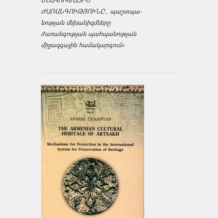
ՄՇԱԿՈՒԹԱՅԻՆ
ԺԱՌԱՆԳՈՒԹՅՈՒՆԸ․ պաշտպա­
նության մեխանիզմները
ժառանգության պահպանության
միջազ­գային համակարգում»