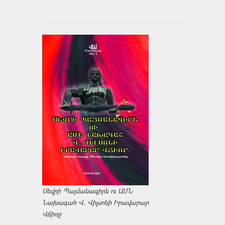
Սեվրի Պայմանագիրն ու ԱՄՆ
Նախագահ Վ. Վիլսոնի Իրավարար
Վճիռը