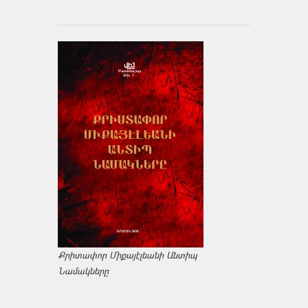
Քրիտափոր Միքայէլեանի Անտիպ
Նամակները