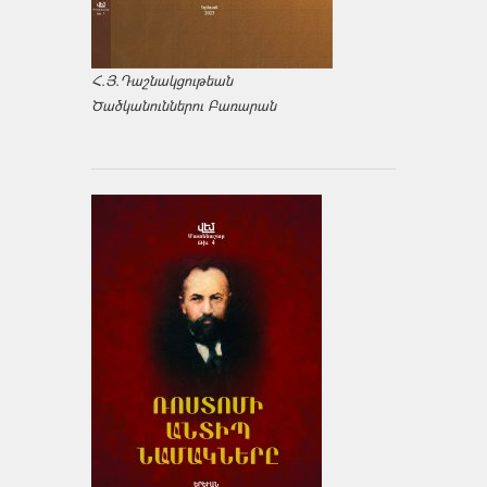
Հ.Յ.Դաշնակցութեան
Ծածկանուններու Բառարան