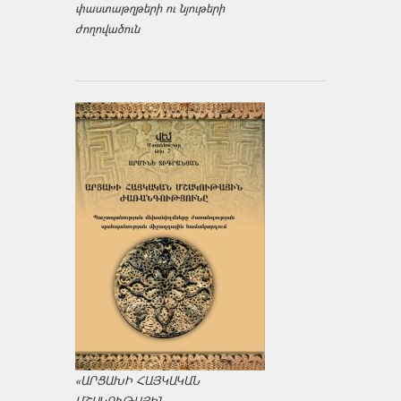
փաստաթղթերի ու նյութերի
ժողովածուն
«ԱՐՑԱԽԻ ՀԱՅԿԱԿԱՆ