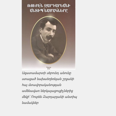
Ազատամարտի սերունդ անունը
ստացած նախաեղեռնյան շրջանի
հայ մտավորականության
ամենավառ ներկայացուցիչներից
մեկի՝ Ռուբեն Զարդարյանի անտիպ
նամակներ