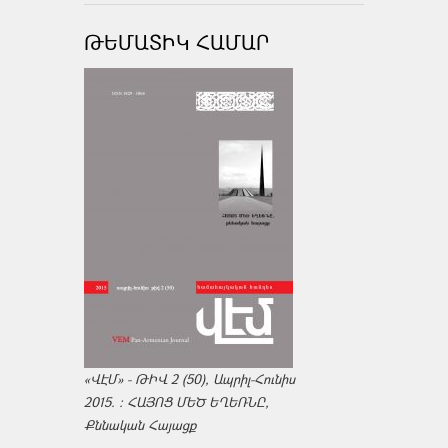
ԹԵՄԱՏԻԿ ՀԱՄԱՐ
«ՎԷՄ» - ԹԻՎ 2 (50), Ապրիլ-Հունիս
2015. : ՀԱՅՈՑ ՄԵԾ ԵՂԵՌՆԸ,
Քննական Հայացք