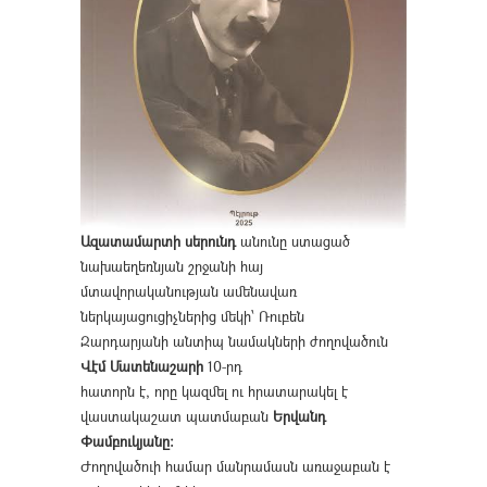
Ազատամարտի սերունդ
անունը ստացած
նախաեղեռնյան շրջանի հայ
մտավորականության ամենավառ
ներկայացուցիչներից մեկի՝ Ռուբեն
Զարդարյանի անտիպ նամակների ժողովածուն
Վէմ Մատենաշարի
10-րդ
հատորն է, որը կազմել ու հրատարակել է
վաստակաշատ պատմաբան
Երվանդ
Փամբուկյանը։
Ժողովածուի համար մանրամասն առաջաբան է