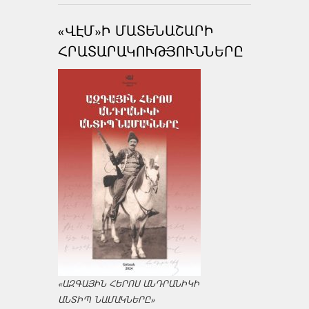
«ՎԷՄ»Ի ՄԱՏԵՆԱՇԱՐԻ
ՀՐԱՏԱՐԱԿՈՒԹՅՈՒՆՆԵՐԸ
«ԱԶԳԱՅԻՆ ՀԵՐՈՍ ԱՆԴՐԱՆԻԿԻ
ԱՆՏԻՊ ՆԱՄԱԿՆԵՐԸ»