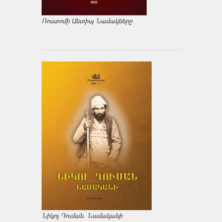
Ռոստոմի Անտիպ Նամակները
Նիկոլ Դուման. Նամականի