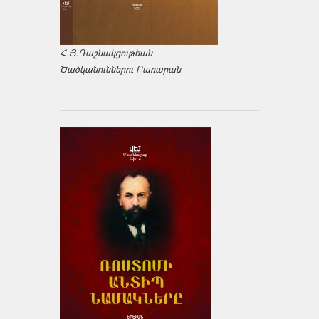
Հ.Յ.Դաշնակցութեան
Ծածկանուններու Բառարան