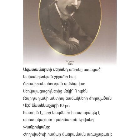
Ազատամարտի սերունդ
անունը ստացած
նախաեղեռնյան շրջանի հայ
մտավորականության ամենավառ
ներկայացուցիչներից մեկի՝ Ռուբեն
Զարդարյանի անտիպ նամակների ժողովածուն
Վէմ Մատենաշարի
10-րդ
հատորն է, որը կազմել ու հրատարակել է
վաստակաշատ պատմաբան
Երվանդ
Փամբուկյանը։
Ժողովածուի համար մանրամասն առաջաբան է