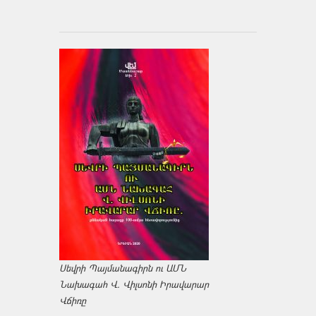
Սեվրի Պայմանագիրն ու ԱՄՆ
Նախագահ Վ. Վիլսոնի Իրավարար
Վճիռը