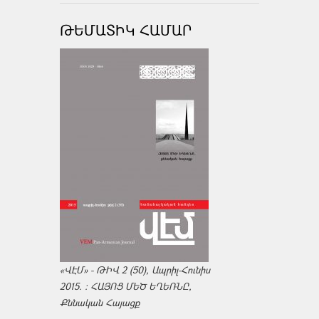
ԹԵՄԱՏԻԿ ՀԱՄԱՐ
«ՎԷՄ» - ԹԻՎ 2 (50), Ապրիլ-Հունիս
2015. : ՀԱՅՈՑ ՄԵԾ ԵՂԵՌՆԸ,
Քննական Հայացք