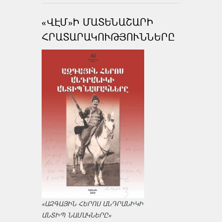
«ՎԷՄ»Ի ՄԱՏԵՆԱՇԱՐԻ
ՀՐԱՏԱՐԱԿՈՒԹՅՈՒՆՆԵՐԸ
«ԱԶԳԱՅԻՆ ՀԵՐՈՍ ԱՆԴՐԱՆԻԿԻ
ԱՆՏԻՊ ՆԱՄԱԿՆԵՐԸ»