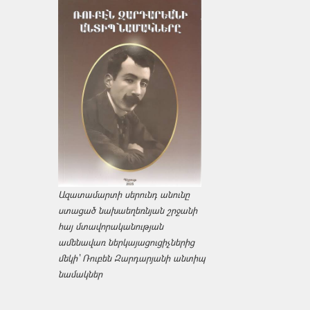
Ազատամարտի սերունդ անունը
ստացած նախաեղեռնյան շրջանի
հայ մտավորականության
ամենավառ ներկայացուցիչներից
մեկի՝ Ռուբեն Զարդարյանի անտիպ
նամակներ