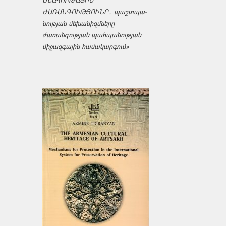
ՄՇԱԿՈՒԹԱՅԻՆ
ԺԱՌԱՆԳՈՒԹՅՈՒՆԸ․ պաշտպա­
նության մեխանիզմները
ժառանգության պահպանության
միջազ­գային համակարգում»