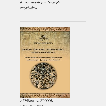
փաստաթղթերի ու նյութերի
ժողովածուն
«ԱՐՑԱԽԻ ՀԱՅԿԱԿԱՆ