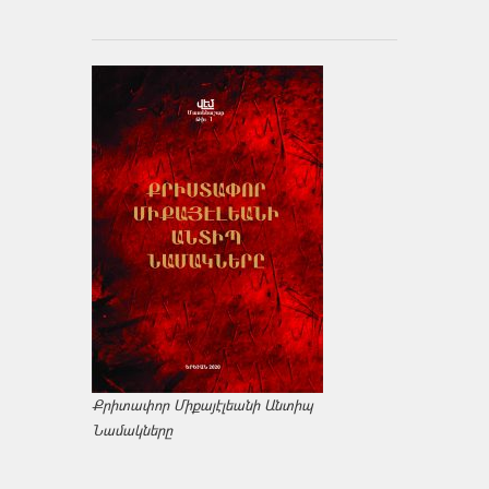
Քրիտափոր Միքայէլեանի Անտիպ
Նամակները