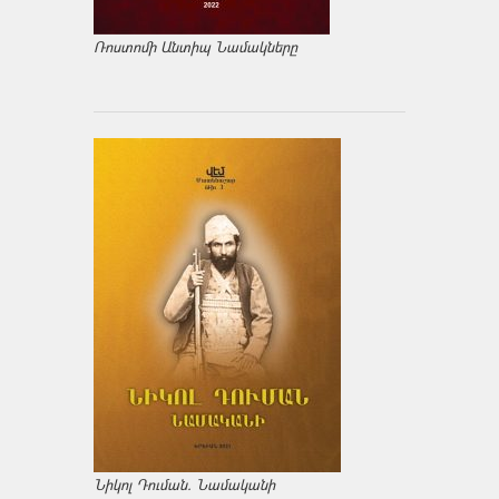
Ռոստոմի Անտիպ Նամակները
Նիկոլ Դուման. Նամականի