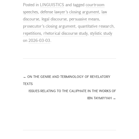
Posted in
LINGUISTICS
and tagged
courtroom
speeches
,
defense lawyer’s closing argument
,
law
discourse
,
legal discourse
,
persuasive means
,
prosecutor’s closing argument
,
quantitative research
,
repetitions
,
rhetorical discourse study
,
stylistic study
on
2026-03-03
.
←
ON THE GENRE AND TERMINOLOGY OF REVELATORY
TEXTS
ISSUES RELATING TO THE CALIPHATE IN THE WORKS OF
IBN TAYMIYYAH
→