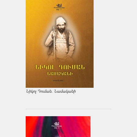
Նիկոլ Դուման. Նամականի