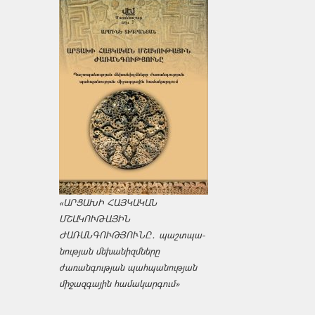
«ԱՐՑԱԽԻ ՀԱՅԿԱԿԱՆ
ՄՇԱԿՈՒԹԱՅԻՆ
ԺԱՌԱՆԳՈՒԹՅՈՒՆԸ․ պաշտպա­
նության մեխանիզմները
ժառանգության պահպանության
միջազ­գային համակարգում»