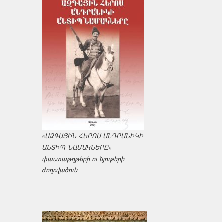
«ԱԶԳԱՅԻՆ ՀԵՐՈՍ ԱՆԴՐԱՆԻԿԻ
ԱՆՏԻՊ ՆԱՄԱԿՆԵՐԸ»
փաստաթղթերի ու նյութերի
ժողովածուն