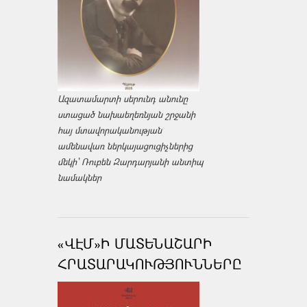
Ազատամարտի սերունդ անունը
ստացած նախաեղեռնյան շրջանի
հայ մտավորականության
ամենավառ ներկայացուցիչներից
մեկի՝ Ռուբեն Զարդարյանի անտիպ
նամակներ
«ՎԷՄ»Ի ՄԱՏԵՆԱՇԱՐԻ
ՀՐԱՏԱՐԱԿՈՒԹՅՈՒՆՆԵՐԸ