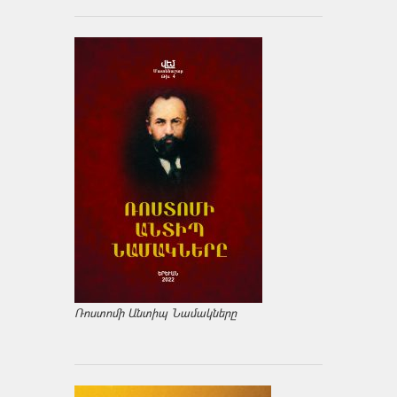
Ռոստոմի Անտիպ Նամակները