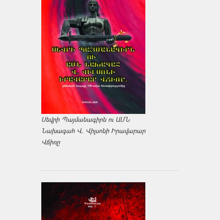
Սեվրի Պայմանագիրն ու ԱՄՆ
Նախագահ Վ. Վիլսոնի Իրավարար
Վճիռը