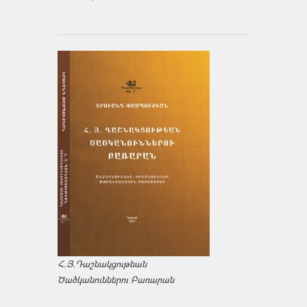
Հ.Յ.Դաշնակցութեան
Ծածկանուններու Բառարան