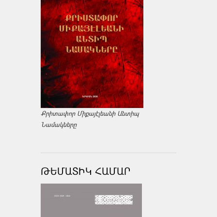
Քրիտափոր Միքայէլեանի Անտիպ
Նամակները
ԹԵՄԱՏԻԿ ՀԱՄԱՐ