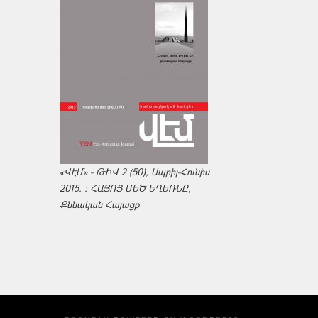
«ՎԷՄ» - ԹԻՎ 2 (50), Ապրիլ-Հունիս
2015. : ՀԱՅՈՑ ՄԵԾ ԵՂԵՌՆԸ,
Քննական Հայացք