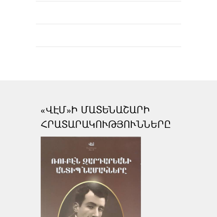
«ՎԷՄ»Ի ՄԱՏԵՆԱՇԱՐԻ
ՀՐԱՏԱՐԱԿՈՒԹՅՈՒՆՆԵՐԸ