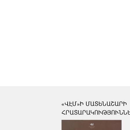
«ՎԷՄ»Ի ՄԱՏԵՆԱՇԱՐԻ
ՀՐԱՏԱՐԱԿՈՒԹՅՈՒՆՆ