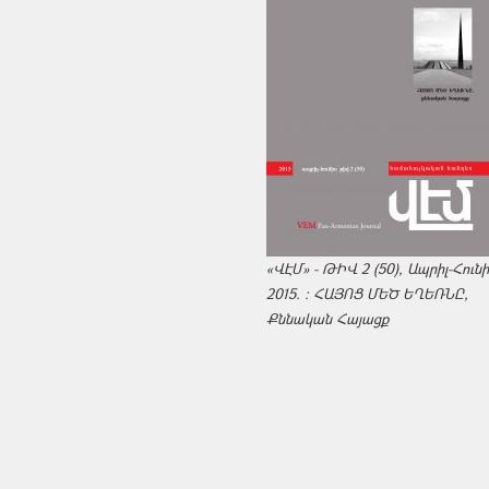
«ՎԷՄ» - ԹԻՎ 2 (50), Ապրիլ-Հուն
2015. : ՀԱՅՈՑ ՄԵԾ ԵՂԵՌՆԸ,
Քննական Հայացք