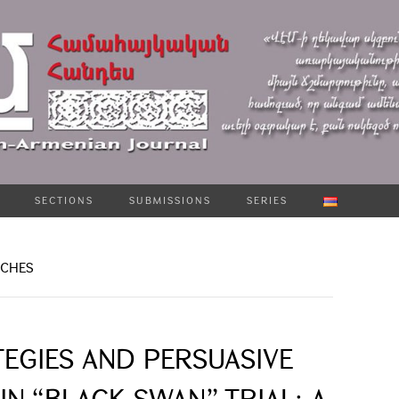
SECTIONS
SUBMISSIONS
SERIES
ECHES
TEGIES AND PERSUASIVE
N “BLACK SWAN” TRIAL: A