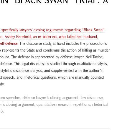
e, specifically lawyers’ closing arguments regarding “Black Swan”
 Ashley Benefield, an ex-ballerina, who killed her husband,
elf-defense.
The discourse study at hand includes the prosecutor’s
represents the State and condemns the action of killing as murder
ubt. The defense is represented by defense lawyer Neil Taylor,
-defense. This legal discourse is studied through qualitative analysis,
tylistic discourse analysis, and supplemented with the author’s
rect speech, and rhetorical questions, which are manually counted
dy.
om speeches
,
defense lawyer’s closing argument
,
law discourse
,
r’s closing argument
,
quantitative research
,
repetitions
,
rhetorical
03
.