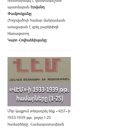
հրատարակել է վաստակաշատ
պատմաբան
Երվանդ
Փամբուկյանը։
Ժողովածուի համար մանրամասն
առաջաբան է գրել բարեխիղճ
հետազոտող
Կարո Հովհաննիսյանը։
Մեր կայքում տեղադրել ենք «ՎԷՄ»-ի
1933-1939 թթ. բոլոր 1-25
համարները։ Համապատասխան