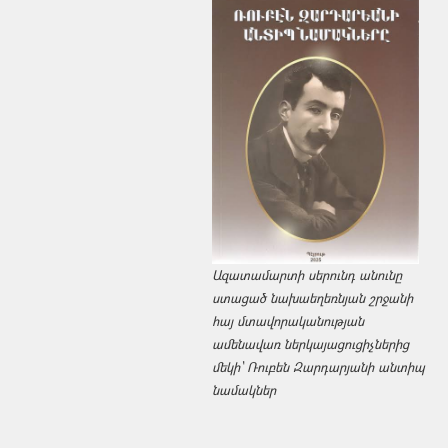
Ազատամարտի սերունդ անունը
ստացած նախաեղեռնյան շրջանի
հայ մտավորականության
ամենավառ ներկայացուցիչներից
մեկի՝ Ռուբեն Զարդարյանի անտիպ
նամակներ