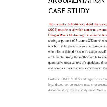
CASE STUDY
The current article studies judicial discours
(2024) murder trial which concerns a woman,
Douglas Benefield claiming the action to be s
closing argument of Suzanne O’Donnell who 
which must be proven beyond a reasonable do
who tries to defend his client’s action as self
implemented using the method of rhetorical-s
quantitative observations of repetitions, di
and compared across each speech under stu
Posted in
LINGUISTICS
and tagged
courtro
legal discourse
,
persuasive means
,
prosecuto
discourse study
,
stylistic study
on
2026-03-