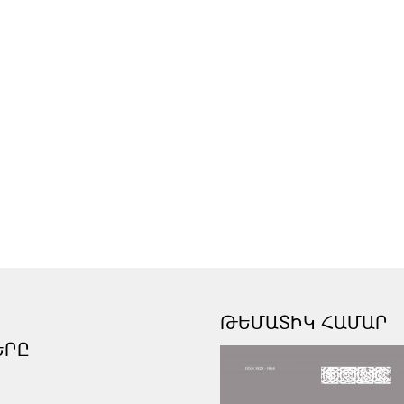
ԹԵՄԱՏԻԿ ՀԱՄԱՐ
ԵՐԸ