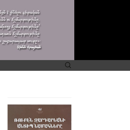
Search
for: