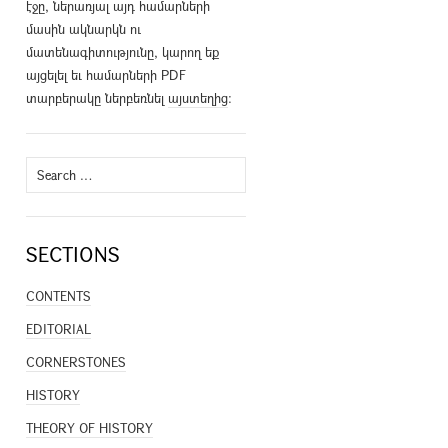
էջը, ներառյալ այդ համարների
մասին ակնարկն ու
մատենագիտությունը, կարող եք
այցելել եւ համարների PDF
տարբերակը ներբեռնել
այստեղից
։
Search
for:
SECTIONS
CONTENTS
EDITORIAL
CORNERSTONES
HISTORY
THEORY OF HISTORY