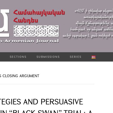
SECTIONS
SUBMISSIONS
SERIES
’S CLOSING ARGUMENT
TEGIES AND PERSUASIVE
N “BLACK SWAN” TRIAL: A