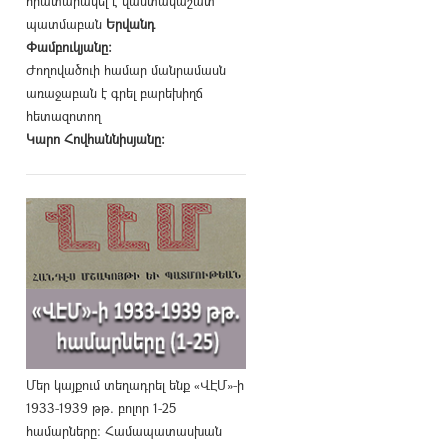
հրատարակել է վաստակաշատ
պատմաբան
Երվանդ
Փամբուկյանը։
Ժողովածուի համար մանրամասն
առաջաբան է գրել բարեխիղճ
հետազոտող
Կարո Հովհաննիսյանը։
Մեր կայքում տեղադրել ենք «ՎԷՄ»-ի
1933-1939 թթ. բոլոր 1-25
համարները։ Համապատասխան