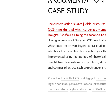
CASE STUDY
The current article studies judicial discours
(2024) murder trial which concerns a woman,
Douglas Benefield claiming the action to be s
closing argument of Suzanne O’Donnell who 
which must be proven beyond a reasonable do
who tries to defend his client’s action as self
implemented using the method of rhetorical-s
quantitative observations of repetitions, di
and compared across each speech under stu
Posted in
LINGUISTICS
and tagged
courtro
legal discourse
,
persuasive means
,
prosecuto
discourse study
,
stylistic study
on
2026-03-