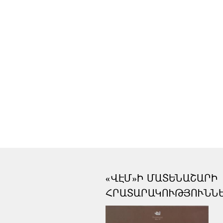
«ՎԷՄ»Ի ՄԱՏԵՆԱՇԱՐԻ
ՀՐԱՏԱՐԱԿՈՒԹՅՈՒՆՆ