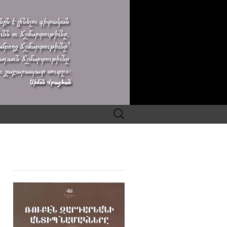
Search
for: