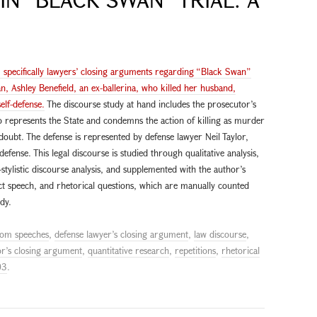
e, specifically lawyers’ closing arguments regarding “Black Swan”
 Ashley Benefield, an ex-ballerina, who killed her husband,
elf-defense.
The discourse study at hand includes the prosecutor’s
represents the State and condemns the action of killing as murder
ubt. The defense is represented by defense lawyer Neil Taylor,
-defense. This legal discourse is studied through qualitative analysis,
tylistic discourse analysis, and supplemented with the author’s
rect speech, and rhetorical questions, which are manually counted
dy.
om speeches
,
defense lawyer’s closing argument
,
law discourse
,
r’s closing argument
,
quantitative research
,
repetitions
,
rhetorical
03
.