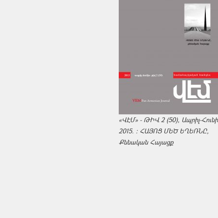
«ՎԷՄ» - ԹԻՎ 2 (50), Ապրիլ-Հուն
2015. : ՀԱՅՈՑ ՄԵԾ ԵՂԵՌՆԸ,
Քննական Հայացք