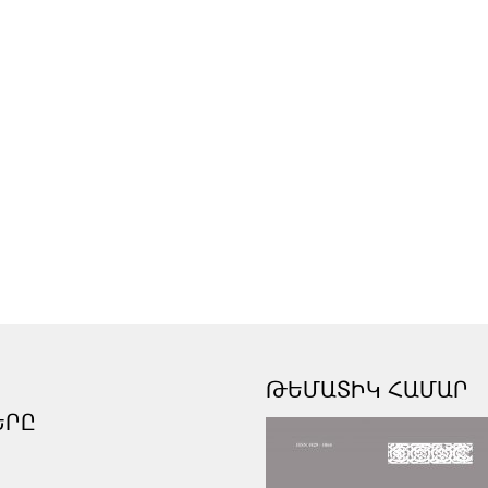
ԹԵՄԱՏԻԿ ՀԱՄԱՐ
ԵՐԸ