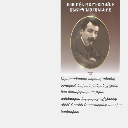
Ազատամարտի սերունդ անունը
ստացած նախաեղեռնյան շրջանի
հայ մտավորականության
ամենավառ ներկայացուցիչներից
մեկի՝ Ռուբեն Զարդարյանի անտիպ
նամակներ