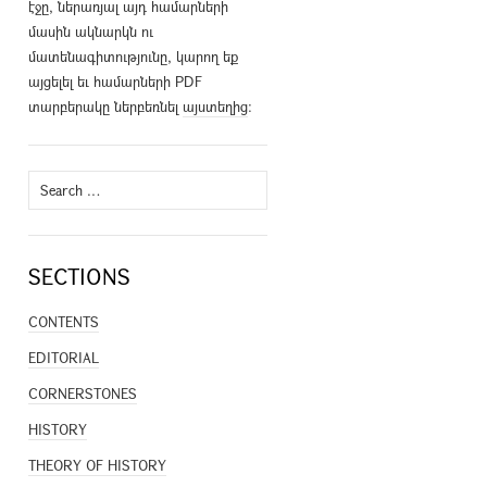
էջը, ներառյալ այդ համարների
մասին ակնարկն ու
մատենագիտությունը, կարող եք
այցելել եւ համարների PDF
տարբերակը ներբեռնել
այստեղից
։
Search
for:
SECTIONS
CONTENTS
EDITORIAL
CORNERSTONES
HISTORY
THEORY OF HISTORY