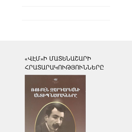
«ՎԷՄ»Ի ՄԱՏԵՆԱՇԱՐԻ
ՀՐԱՏԱՐԱԿՈՒԹՅՈՒՆՆԵՐԸ