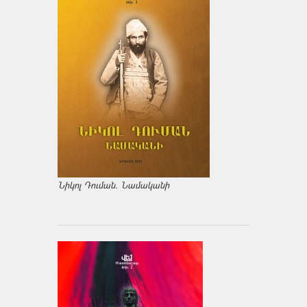
Նիկոլ Դուման. Նամականի