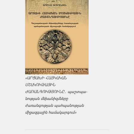
«ԱՐՑԱԽԻ ՀԱՅԿԱԿԱՆ
ՄՇԱԿՈՒԹԱՅԻՆ
ԺԱՌԱՆԳՈՒԹՅՈՒՆԸ․ պաշտպա­
նության մեխանիզմները
ժառանգության պահպանության
միջազ­գային համակարգում»