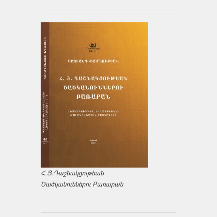
Հ.Յ.Դաշնակցութեան
Ծածկանուններու Բառարան