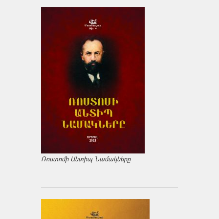
Ռոստոմի Անտիպ Նամակները