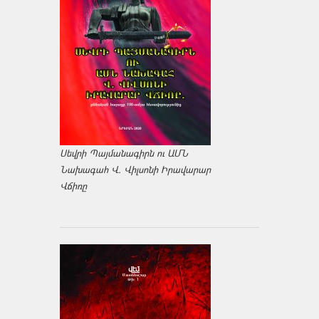
Սեվրի Պայմանագիրն ու ԱՄՆ
Նախագահ Վ. Վիլսոնի Իրավարար
Վճիռը