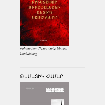
Քրիտափոր Միքայէլեանի Անտիպ
Նամակները
ԹԵՄԱՏԻԿ ՀԱՄԱՐ