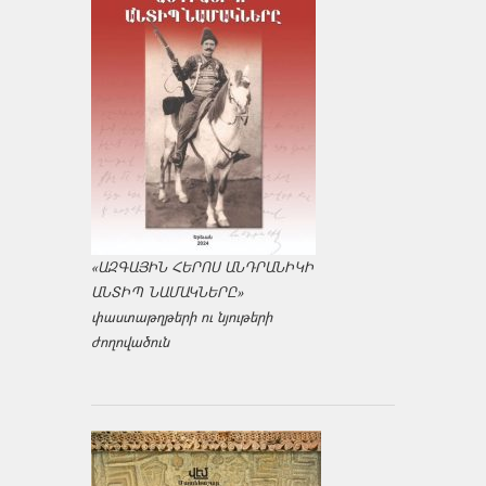
«ԱԶԳԱՅԻՆ ՀԵՐՈՍ ԱՆԴՐԱՆԻԿԻ
ԱՆՏԻՊ ՆԱՄԱԿՆԵՐԸ»
փաստաթղթերի ու նյութերի
ժողովածուն