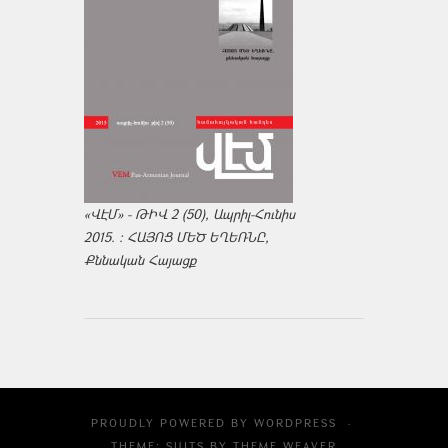
«ՎԷՄ» - ԹԻՎ 2 (50), Ապրիլ-Հունիս
2015. : ՀԱՅՈՑ ՄԵԾ ԵՂԵՌՆԸ,
Քննական Հայացք
PROUDLY POWERED BY
WORDPRESS
·
THEME: SUITS BY
THEME WEAVER