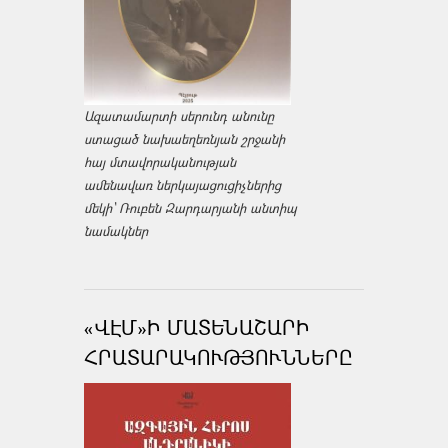
Ազատամարտի սերունդ անունը
ստացած նախաեղեռնյան շրջանի
հայ մտավորականության
ամենավառ ներկայացուցիչներից
մեկի՝ Ռուբեն Զարդարյանի անտիպ
նամակներ
«ՎԷՄ»Ի ՄԱՏԵՆԱՇԱՐԻ
ՀՐԱՏԱՐԱԿՈՒԹՅՈՒՆՆԵՐԸ