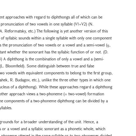
rent approaches with regard to diphthongs all of which can be
 pronunciation of two vowels in one syllable (V1+V2) (N.
. Reformatsky, etc.) The following is yet another version of this
 of syllabic sounds within a single syllable with only one component
is the pronunciation of two vowels or a vowel and a semi-vowel (ṷ,
portant whether the sonorant has the syllabic function of or not. (D.
3) A diphthong is the combination of only a vowel and a (semi-
(L. Bloomfield). Some distinguish between true and false
wo vowels with equivalent components to belong to the first group,
Vahek, R. Budagov, etc.), unlike the three other types in which one
nucleus of a diphthong). While these approaches regard a diphthong
other approach views a two-phoneme (= two-vowel) formation
The components of a two-phoneme diphthong can be divided by a
llables.
grounds for a broader understanding of the unit. Hence, a
s or a vowel and a syllabic sonorant as a phonetic whole, which
x phoneme uttered in the same syllable or to two phonemes divided