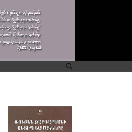
Search
for: