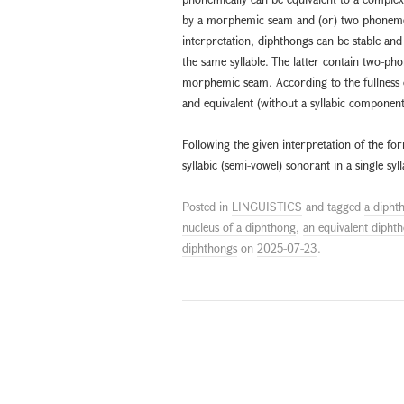
by a morphemic seam and (or) two phonemes 
interpretation, diphthongs can be stable an
the same syllable. The latter contain two-ph
morphemic seam. According to the fullness o
and equivalent (without a syllabic componen
Following the given interpretation of the f
syllabic (semi-vowel) sonorant in a single sy
Posted in
LINGUISTICS
and tagged
a dipht
nucleus of a diphthong
,
an equivalent dipht
diphthongs
on
2025-07-23
.