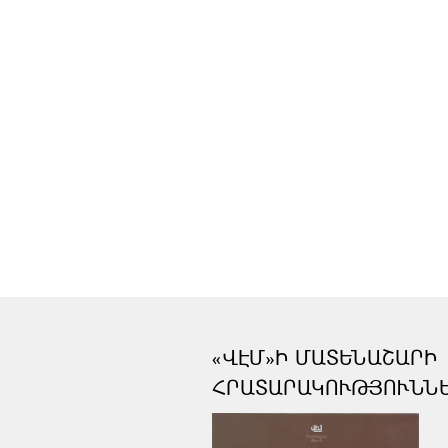
«ՎԷՄ»Ի ՄԱՏԵՆԱՇԱՐԻ
ՀՐԱՏԱՐԱԿՈՒԹՅՈՒՆՆ