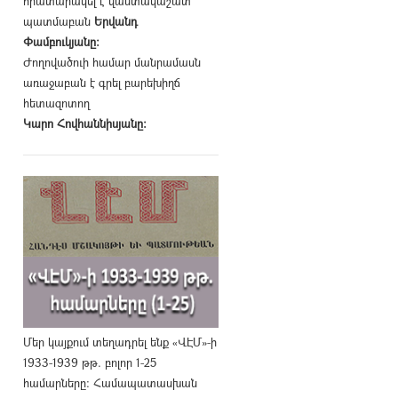
հրատարակել է վաստակաշատ
պատմաբան
Երվանդ
Փամբուկյանը։
Ժողովածուի համար մանրամասն
առաջաբան է գրել բարեխիղճ
հետազոտող
Կարո Հովհաննիսյանը։
Մեր կայքում տեղադրել ենք «ՎԷՄ»-ի
1933-1939 թթ. բոլոր 1-25
համարները։ Համապատասխան