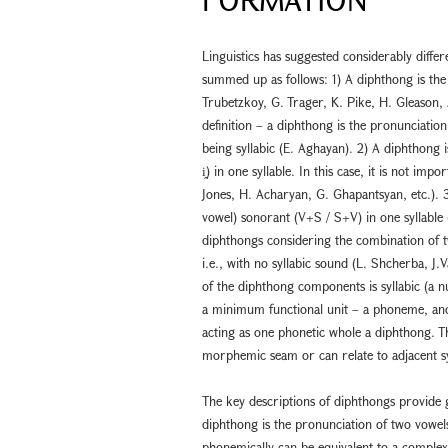
Linguistics has suggested considerably diffe
summed up as follows: 1) A diphthong is the
Trubetzkoy, G. Trager, K. Pike, H. Gleason, A
definition – a diphthong is the pronunciation
being syllabic (E. Aghayan). 2) A diphthong 
i̭) in one syllable. In this case, it is not im
Jones, H. Acharyan, G. Ghapantsyan, etc.). 
vowel) sonorant (V+S / S+V) in one syllable 
diphthongs considering the combination of t
i.e., with no syllabic sound (L. Shcherba, J.
of the diphthong components is syllabic (a 
a minimum functional unit – a phoneme, an
acting as one phonetic whole a diphthong. 
morphemic seam or can relate to adjacent sy
The key descriptions of diphthongs provide 
diphthong is the pronunciation of two vowel
phonemically can be equivalent to a comple