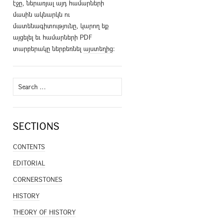
էջը, ներառյալ այդ համարների
մասին ակնարկն ու
մատենագիտությունը, կարող եք
այցելել եւ համարների PDF
տարբերակը ներբեռնել
այստեղից
։
Search
for:
SECTIONS
CONTENTS
EDITORIAL
CORNERSTONES
HISTORY
THEORY OF HISTORY