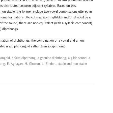
distributed between adjacent syllables. Based on this
d non-stable: the former include two-vowel combinations uttered in
oneme formations uttered in adjacent syllables and/or divided by a
f the sound, there are non-equivalent (with a syllabic component)
t) diphthongs.
ormation of diphthongs, the combination of a vowel and a non-
llable is a diphthongoid rather than a diphthong.
hongoid
,
a false diphthong
,
a genuine diphthong
,
a glide sound
,
a
hong
,
E. Aghayan
,
H. Gleason
,
L. Zinder.
,
stable and non-stable