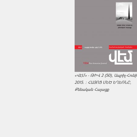
«ՎԷՄ» - ԹԻՎ 2 (50), Ապրիլ-Հուն
2015. : ՀԱՅՈՑ ՄԵԾ ԵՂԵՌՆԸ,
Քննական Հայացք