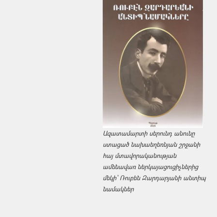
Ազատամարտի սերունդ անունը
ստացած նախաեղեռնյան շրջանի
հայ մտավորականության
ամենավառ ներկայացուցիչներից
մեկի՝ Ռուբեն Զարդարյանի անտիպ
նամակներ