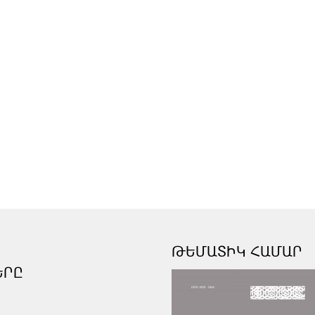
ԹԵՄԱՏԻԿ ՀԱՄԱՐ
ԵՐԸ