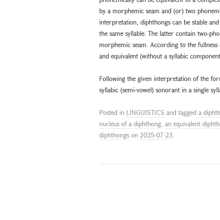
by a morphemic seam and (or) two phonemes 
interpretation, diphthongs can be stable an
the same syllable. The latter contain two-ph
morphemic seam. According to the fullness o
and equivalent (without a syllabic componen
Following the given interpretation of the f
syllabic (semi-vowel) sonorant in a single sy
Posted in
LINGUISTICS
and tagged
a dipht
nucleus of a diphthong
,
an equivalent dipht
diphthongs
on
2025-07-23
.