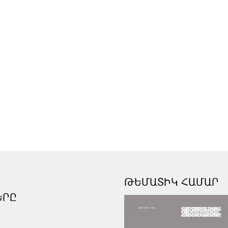
ԹԵՄԱՏԻԿ ՀԱՄԱՐ
ԵՐԸ