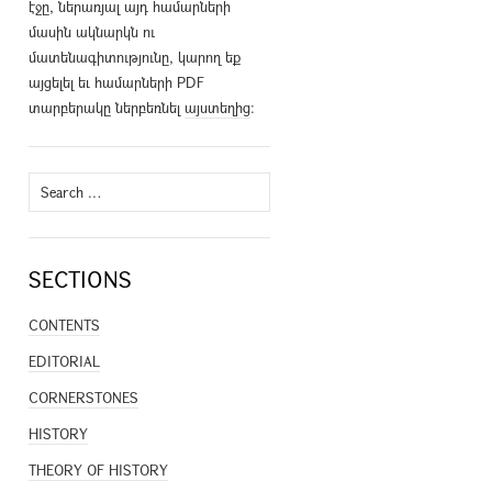
էջը, ներառյալ այդ համարների
մասին ակնարկն ու
մատենագիտությունը, կարող եք
այցելել եւ համարների PDF
տարբերակը ներբեռնել
այստեղից
։
Search
for:
SECTIONS
CONTENTS
EDITORIAL
CORNERSTONES
HISTORY
THEORY OF HISTORY