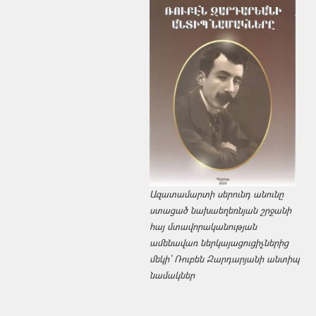
Ազատամարտի սերունդ անունը
ստացած նախաեղեռնյան շրջանի
հայ մտավորականության
ամենավառ ներկայացուցիչներից
մեկի՝ Ռուբեն Զարդարյանի անտիպ
նամակներ