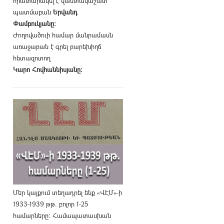
հրատարակել է վաստակաշատ
պատմաբան
Երվանդ
Փամբուկյանը։
Ժողովածուի համար մանրամասն
առաջաբան է գրել բարեխիղճ
հետազոտող
Կարո Հովհաննիսյանը։
Մեր կայքում տեղադրել ենք «ՎԷՄ»-ի
1933-1939 թթ. բոլոր 1-25
համարները։ Համապատասխան