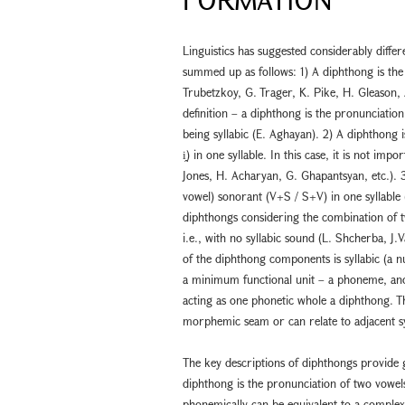
Linguistics has suggested considerably diffe
summed up as follows: 1) A diphthong is the
Trubetzkoy, G. Trager, K. Pike, H. Gleason, A
definition – a diphthong is the pronunciation
being syllabic (E. Aghayan). 2) A diphthong 
i̭) in one syllable. In this case, it is not im
Jones, H. Acharyan, G. Ghapantsyan, etc.). 
vowel) sonorant (V+S / S+V) in one syllable 
diphthongs considering the combination of t
i.e., with no syllabic sound (L. Shcherba, J.
of the diphthong components is syllabic (a 
a minimum functional unit – a phoneme, an
acting as one phonetic whole a diphthong. 
morphemic seam or can relate to adjacent sy
The key descriptions of diphthongs provide 
diphthong is the pronunciation of two vowel
phonemically can be equivalent to a comple