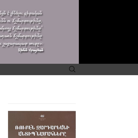
Search
for: