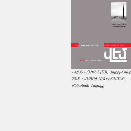
«ՎԷՄ» - ԹԻՎ 2 (50), Ապրիլ-Հուն
2015. : ՀԱՅՈՑ ՄԵԾ ԵՂԵՌՆԸ,
Քննական Հայացք