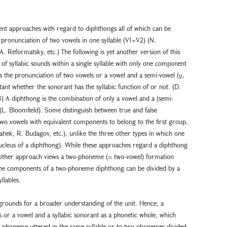
rent approaches with regard to diphthongs all of which can be
 pronunciation of two vowels in one syllable (V1+V2) (N.
. Reformatsky, etc.) The following is yet another version of this
 of syllabic sounds within a single syllable with only one component
is the pronunciation of two vowels or a vowel and a semi-vowel (ṷ,
portant whether the sonorant has the syllabic function of or not. (D.
3) A diphthong is the combination of only a vowel and a (semi-
(L. Bloomfield). Some distinguish between true and false
wo vowels with equivalent components to belong to the first group,
Vahek, R. Budagov, etc.), unlike the three other types in which one
nucleus of a diphthong). While these approaches regard a diphthong
other approach views a two-phoneme (= two-vowel) formation
The components of a two-phoneme diphthong can be divided by a
llables.
grounds for a broader understanding of the unit. Hence, a
s or a vowel and a syllabic sonorant as a phonetic whole, which
x phoneme uttered in the same syllable or to two phonemes divided