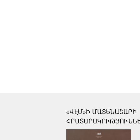
«ՎԷՄ»Ի ՄԱՏԵՆԱՇԱՐԻ
ՀՐԱՏԱՐԱԿՈՒԹՅՈՒՆՆ