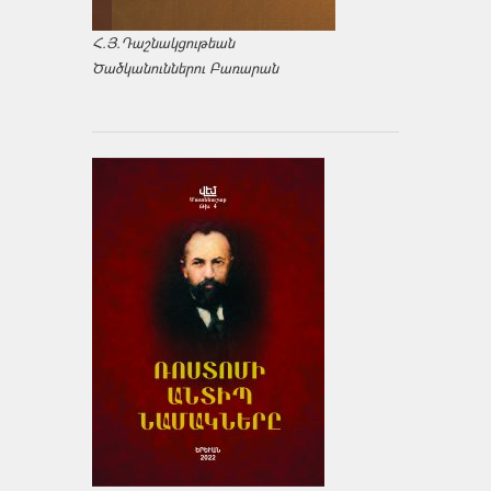
Հ.Յ.Դաշնակցութեան
Ծածկանուններու Բառարան