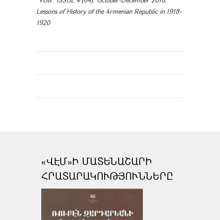
Lessons of History of the Armenian Republic in 1918-
1920
«ՎԷՄ»Ի ՄԱՏԵՆԱՇԱՐԻ
ՀՐԱՏԱՐԱԿՈՒԹՅՈՒՆՆԵՐԸ