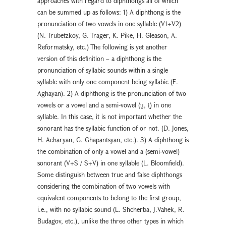
approaches with regard to diphthongs all of which
can be summed up as follows: 1) A diphthong is the
pronunciation of two vowels in one syllable (V1+V2)
(N. Trubetzkoy, G. Trager, K. Pike, H. Gleason, A.
Reformatsky, etc.) The following is yet another
version of this definition – a diphthong is the
pronunciation of syllabic sounds within a single
syllable with only one component being syllabic (E.
Aghayan). 2) A diphthong is the pronunciation of two
vowels or a vowel and a semi-vowel (ṷ, i̭) in one
syllable. In this case, it is not important whether the
sonorant has the syllabic function of or not. (D. Jones,
H. Acharyan, G. Ghapantsyan, etc.). 3) A diphthong is
the combination of only a vowel and a (semi-vowel)
sonorant (V+S / S+V) in one syllable (L. Bloomfield).
Some distinguish between true and false diphthongs
considering the combination of two vowels with
equivalent components to belong to the first group,
i.e., with no syllabic sound (L. Shcherba, J.Vahek, R.
Budagov, etc.), unlike the three other types in which