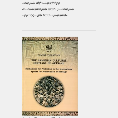
նության մեխանիզմները
ժառանգության պահպանության
միջազ­գային համակարգում»