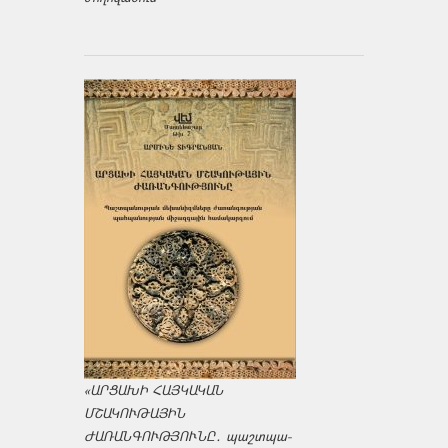
«ԱՐՑԱԽԻ ՀԱՅԿԱԿԱՆ
ՄՇԱԿՈՒԹԱՅԻՆ
ԺԱՌԱՆԳՈՒԹՅՈՒՆԸ․ պաշտպա­