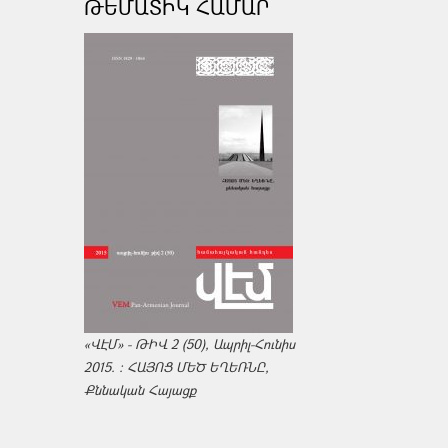
ԹԵՄԱՏԻԿ ՀԱՄԱՐ
«ՎԷՄ» - ԹԻՎ 2 (50), Ապրիլ-Հունիս
2015. : ՀԱՅՈՑ ՄԵԾ ԵՂԵՌՆԸ,
Քննական Հայացք