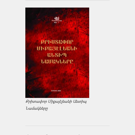
Քրիտափոր Միքայէլեանի Անտիպ
Նամակները