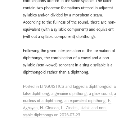
combinations uttered in the same syllable. The latter
contain two-phoneme formations uttered in adjacent
syllables and/or divided by a morphemic seam.
According to the fullness of the sound, there are non-
equivalent (with a syllabic component) and equivalent
(without a syllabic component) diphthongs.
Following the given interpretation of the formation of
diphthongs, the combination of a vowel and a non-
syllabic (semi-vowel) sonorant in a single syllable is a
diphthongoid rather than a diphthong.
Posted in
LINGUISTICS
and tagged
a diphthongoid
,
a
false diphthong
,
a genuine diphthong
,
a glide sound
,
a
nucleus of a diphthong
,
an equivalent diphthong
,
E.
Aghayan
,
H. Gleason
,
L. Zinder.
,
stable and non-
stable diphthongs
on
2025-07-23
.