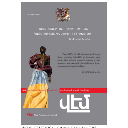
"VEM". ISSUE 4 (64). October-December 2018.