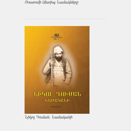
Ռոստոմի Անտիպ Նամակները
Նիկոլ Դուման. Նամականի