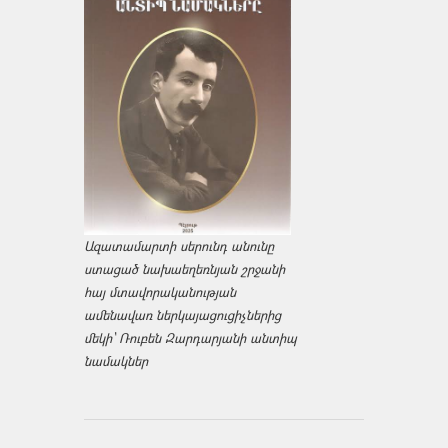
Ազատամարտի սերունդ անունը
ստացած նախաեղեռնյան շրջանի
հայ մտավորականության
ամենավառ ներկայացուցիչներից
մեկի՝ Ռուբեն Զարդարյանի անտիպ
նամակներ