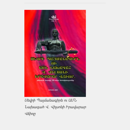
Սեվրի Պայմանագիրն ու ԱՄՆ
Նախագահ Վ. Վիլսոնի Իրավարար
Վճիռը