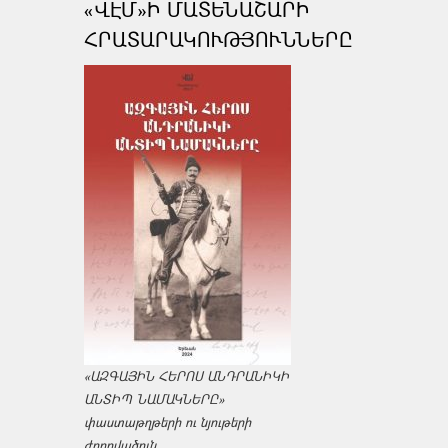
«ՎԷՄ»Ի ՄԱՏԵՆԱՇԱՐԻ
ՀՐԱՏԱՐԱԿՈՒԹՅՈՒՆՆԵՐԸ
«ԱԶԳԱՅԻՆ ՀԵՐՈՍ ԱՆԴՐԱՆԻԿԻ
ԱՆՏԻՊ ՆԱՄԱԿՆԵՐԸ»
փաստաթղթերի ու նյութերի
ժողովածուն