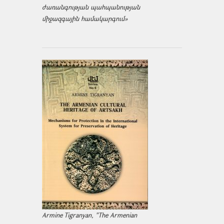
ժառանգության պահպանության
միջազ­գային համակարգում»
Armine Tigranyan, "The Armenian