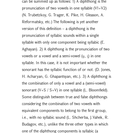
can be summed up as follows: 1) A diphthong is the
pronunciation of two vowels in one syllable (V1+V2)
(N. Trubetzkoy, G. Trager, K. Pike, H. Gleason, A.
Reformatsky, etc.) The following is yet another
version of this definition – a diphthong is the
pronunciation of syllabic sounds within a single
syllable with only one component being syllabic (E.
Aghayan). 2) A diphthong is the pronunciation of two
vowels or a vowel and a semi-vowel (ṷ, i̭) in one
syllable. In this case, it is not important whether the
sonorant has the syllabic function of or not. (D. Jones,
H. Acharyan, G. Ghapantsyan, etc.). 3) A diphthong is
the combination of only a vowel and a (semi-vowel)
sonorant (V+S / S+V) in one syllable (L. Bloomfield).
Some distinguish between true and false diphthongs
considering the combination of two vowels with
equivalent components to belong to the first group,
i.e., with no syllabic sound (L. Shcherba, J.Vahek, R.
Budagov, etc.), unlike the three other types in which
one of the diphthong components is syllabic (a