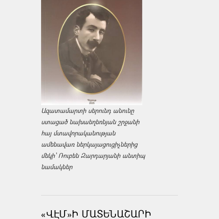
Ազատամարտի սերունդ անունը
ստացած նախաեղեռնյան շրջանի
հայ մտավորականության
ամենավառ ներկայացուցիչներից
մեկի՝ Ռուբեն Զարդարյանի անտիպ
նամակներ
«ՎԷՄ»Ի ՄԱՏԵՆԱՇԱՐԻ