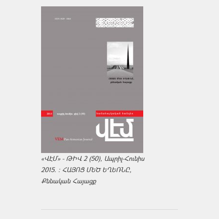
«ՎԷՄ» - ԹԻՎ 2 (50), Ապրիլ-Հունիս
2015. : ՀԱՅՈՑ ՄԵԾ ԵՂԵՌՆԸ,
Քննական Հայացք