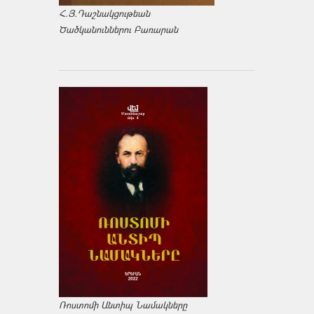
Հ.Յ.Դաշնակցութեան
Ծածկանուններու Բառարան
Ռոստոմի Անտիպ Նամակները