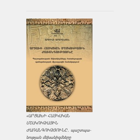
«ԱՐՑԱԽԻ ՀԱՅԿԱԿԱՆ
ՄՇԱԿՈՒԹԱՅԻՆ
ԺԱՌԱՆԳՈՒԹՅՈՒՆԸ․ պաշտպա­
նության մեխանիզմները