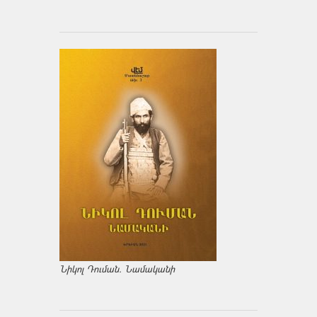
Նիկոլ Դուման. Նամականի