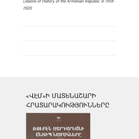
Lessons of History of the Armenian Republic in 1918-
1920
«ՎԷՄ»Ի ՄԱՏԵՆԱՇԱՐԻ
ՀՐԱՏԱՐԱԿՈՒԹՅՈՒՆՆԵՐԸ