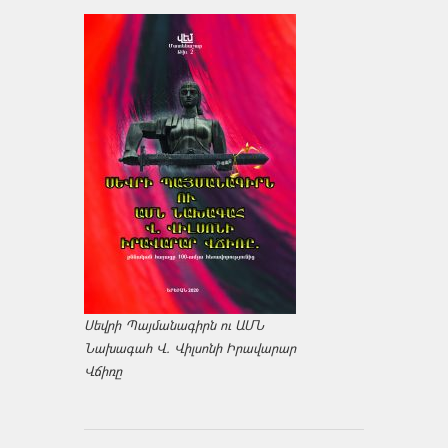
Սեվրի Պայմանագիրն ու ԱՄՆ
Նախագահ Վ. Վիլսոնի Իրավարար
Վճիռը