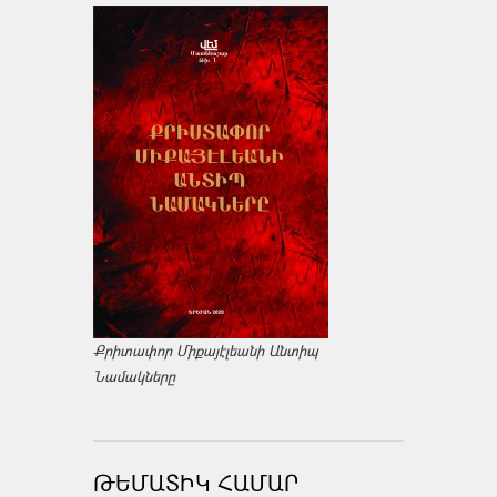
Քրիտափոր Միքայէլեանի Անտիպ
Նամակները
ԹԵՄԱՏԻԿ ՀԱՄԱՐ