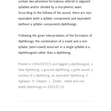
contain two-phoneme formations uttered in adjacent
syllables and/or divided by a morphemic seam.
According to the fullness of the sound, there are non-
equivalent (with a syllabic component) and equivalent
(without a syllabic component) diphthongs.
Following the given interpretation of the formation of
diphthongs, the combination of a vowel and a non-
syllabic (semi-vowel) sonorant in a single syllable is a
diphthongoid rather than a diphthong.
Posted in
LINGUISTICS
and tagged
a diphthongoid
,
a
false diphthong
,
a genuine diphthong
,
a glide sound
,
a
nucleus of a diphthong
,
an equivalent diphthong
,
E.
Aghayan
,
H. Gleason
,
L. Zinder.
,
stable and non-
stable diphthongs
on
2025-07-23
.