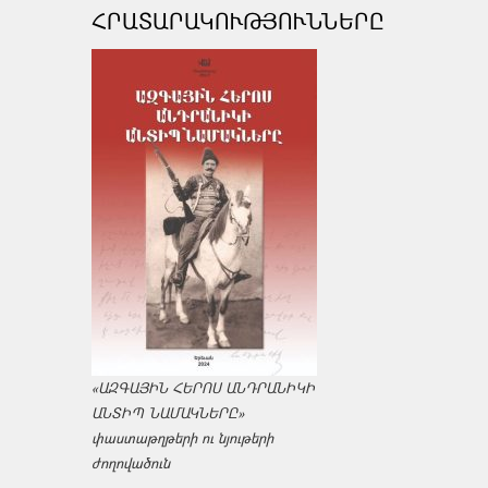
ՀՐԱՏԱՐԱԿՈՒԹՅՈՒՆՆԵՐԸ
«ԱԶԳԱՅԻՆ ՀԵՐՈՍ ԱՆԴՐԱՆԻԿԻ
ԱՆՏԻՊ ՆԱՄԱԿՆԵՐԸ»
փաստաթղթերի ու նյութերի
ժողովածուն