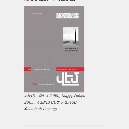
«ՎԷՄ» - ԹԻՎ 2 (50), Ապրիլ-Հունիս
2015. : ՀԱՅՈՑ ՄԵԾ ԵՂԵՌՆԸ,
Քննական Հայացք