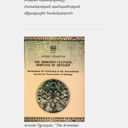
ժառանգության պահպանության
միջազ­գային համակարգում»
Armine Tigranyan, "The Armenian