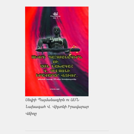
Սեվրի Պայմանագիրն ու ԱՄՆ
Նախագահ Վ. Վիլսոնի Իրավարար
Վճիռը