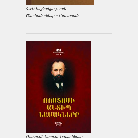
Հ.Յ.Դաշնակցութեան
Ծածկանուններու Բառարան
Ռոստոմի Անտիպ Նամակները