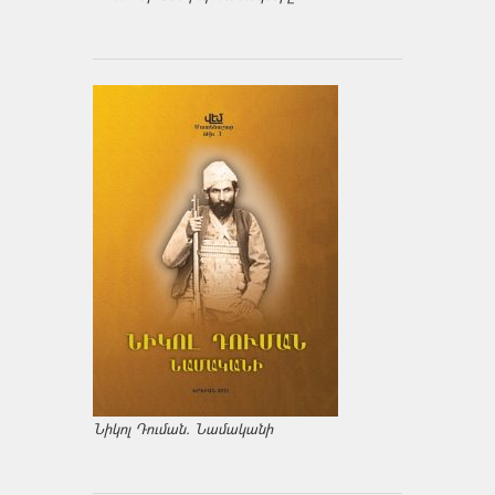
Նիկոլ Դուման. Նամականի