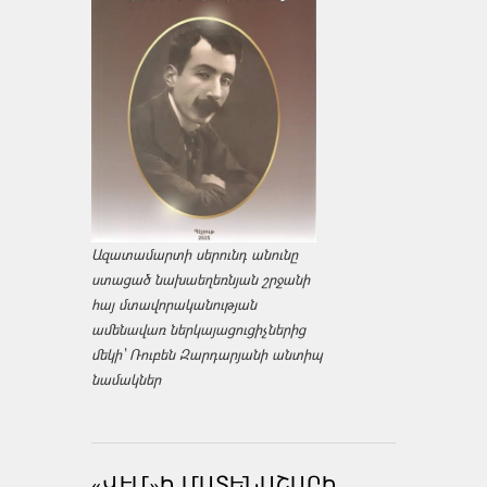
Ազատամարտի սերունդ անունը
ստացած նախաեղեռնյան շրջանի
հայ մտավորականության
ամենավառ ներկայացուցիչներից
մեկի՝ Ռուբեն Զարդարյանի անտիպ
նամակներ
«ՎԷՄ»Ի ՄԱՏԵՆԱՇԱՐԻ