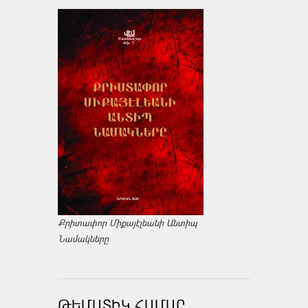
Քրիտափոր Միքայէլեանի Անտիպ
Նամակները
ԹԵՄԱՏԻԿ ՀԱՄԱՐ