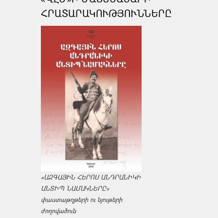
ՀՐԱՏԱՐԱԿՈՒԹՅՈՒՆՆԵՐԸ
«ԱԶԳԱՅԻՆ ՀԵՐՈՍ ԱՆԴՐԱՆԻԿԻ
ԱՆՏԻՊ ՆԱՄԱԿՆԵՐԸ»
փաստաթղթերի ու նյութերի
ժողովածուն