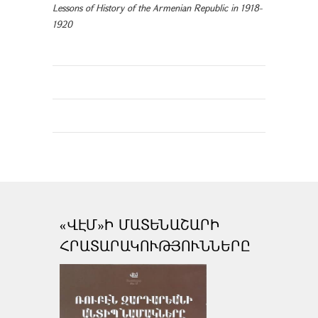
Lessons of History of the Armenian Republic in 1918-
1920
«ՎԷՄ»Ի ՄԱՏԵՆԱՇԱՐԻ
ՀՐԱՏԱՐԱԿՈՒԹՅՈՒՆՆԵՐԸ