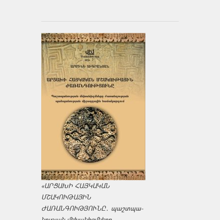
«ԱՐՑԱԽԻ ՀԱՅԿԱԿԱՆ
ՄՇԱԿՈՒԹԱՅԻՆ
ԺԱՌԱՆԳՈՒԹՅՈՒՆԸ․ պաշտպա­
նության մեխանիզմները