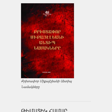
Քրիտափոր Միքայէլեանի Անտիպ
Նամակները
ԹԵՄԱՏԻԿ ՀԱՄԱՐ