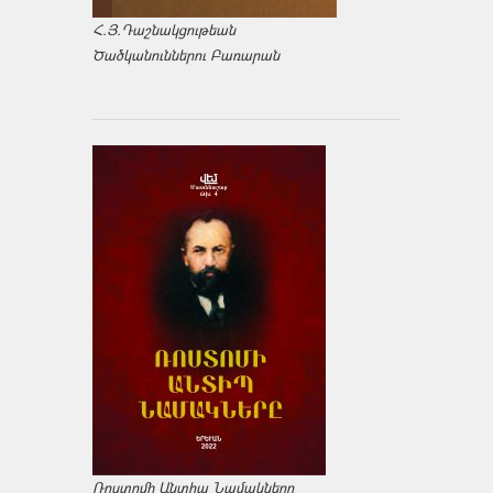
Հ.Յ.Դաշնակցութեան
Ծածկանուններու Բառարան
Ռոստոմի Անտիպ Նամակները