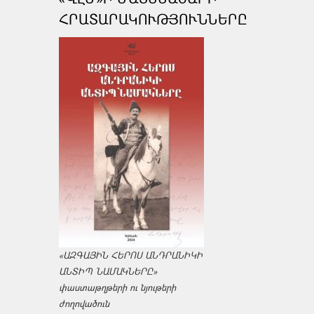
ՀՐԱՏԱՐԱԿՈՒԹՅՈՒՆՆԵՐԸ
«ԱԶԳԱՅԻՆ ՀԵՐՈՍ ԱՆԴՐԱՆԻԿԻ
ԱՆՏԻՊ ՆԱՄԱԿՆԵՐԸ»
փաստաթղթերի ու նյութերի
ժողովածուն