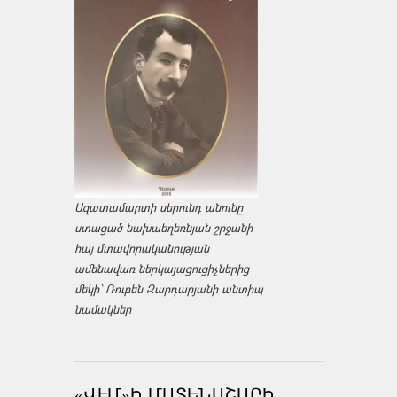
Ազատամարտի սերունդ անունը
ստացած նախաեղեռնյան շրջանի
հայ մտավորականության
ամենավառ ներկայացուցիչներից
մեկի՝ Ռուբեն Զարդարյանի անտիպ
նամակներ
«ՎԷՄ»Ի ՄԱՏԵՆԱՇԱՐԻ