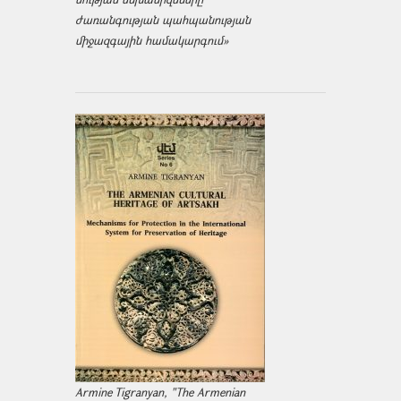
ժառանգության պահպանության
միջազ­գային համակարգում»
Armine Tigranyan, "The Armenian