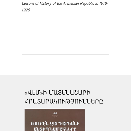
Lessons of History of the Armenian Republic in 1918-
1920
«ՎԷՄ»Ի ՄԱՏԵՆԱՇԱՐԻ
ՀՐԱՏԱՐԱԿՈՒԹՅՈՒՆՆԵՐԸ