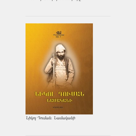
Նիկոլ Դուման. Նամականի