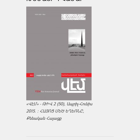
«ՎԷՄ» - ԹԻՎ 2 (50), Ապրիլ-Հունիս
2015. : ՀԱՅՈՑ ՄԵԾ ԵՂԵՌՆԸ,
Քննական Հայացք