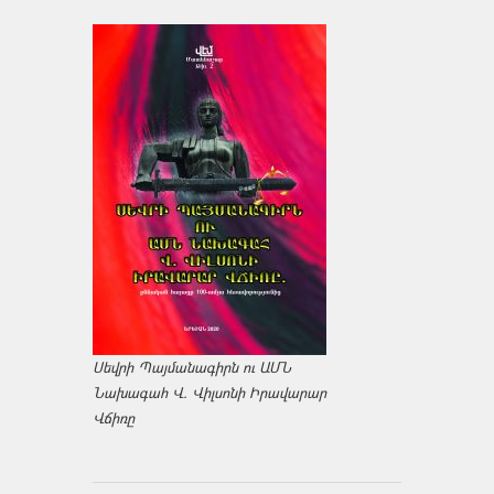
Սեվրի Պայմանագիրն ու ԱՄՆ
Նախագահ Վ. Վիլսոնի Իրավարար
Վճիռը