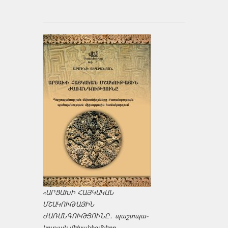
«ԱՐՑԱԽԻ ՀԱՅԿԱԿԱՆ
ՄՇԱԿՈՒԹԱՅԻՆ
ԺԱՌԱՆԳՈՒԹՅՈՒՆԸ․ պաշտպա­
նության մեխանիզմները