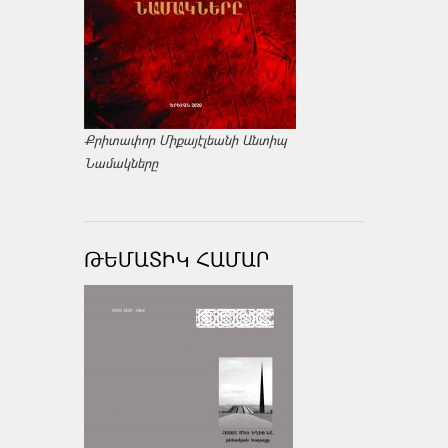
Քրիտափոր Միքայէլեանի Անտիպ
Նամակները
ԹԵՄԱՏԻԿ ՀԱՄԱՐ