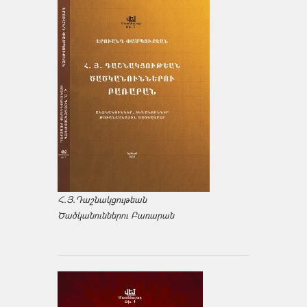
Հ.Յ.Դաշնակցութեան
Ծածկանուններու Բառարան