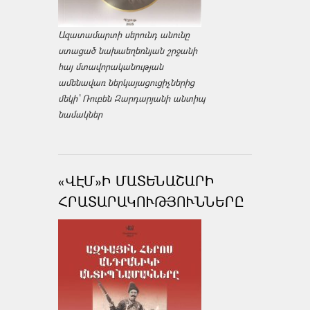
Ազատամարտի սերունդ անունը
ստացած նախաեղեռնյան շրջանի
հայ մտավորականության
ամենավառ ներկայացուցիչներից
մեկի՝ Ռուբեն Զարդարյանի անտիպ
նամակներ
«ՎԷՄ»Ի ՄԱՏԵՆԱՇԱՐԻ
ՀՐԱՏԱՐԱԿՈՒԹՅՈՒՆՆԵՐԸ