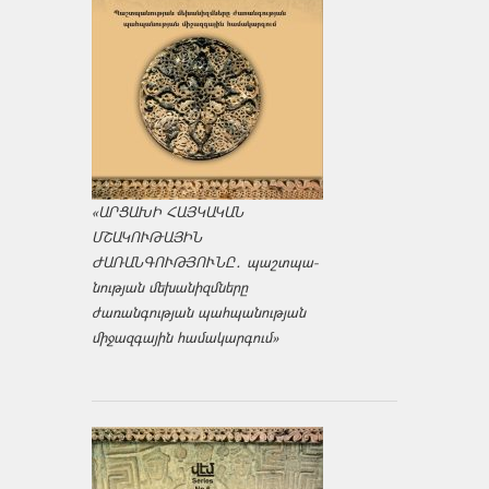
«ԱՐՑԱԽԻ ՀԱՅԿԱԿԱՆ
ՄՇԱԿՈՒԹԱՅԻՆ
ԺԱՌԱՆԳՈՒԹՅՈՒՆԸ․ պաշտպա­
նության մեխանիզմները
ժառանգության պահպանության
միջազ­գային համակարգում»