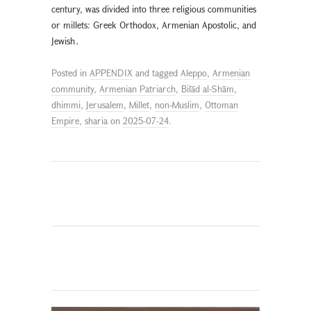
century, was divided into three religious communities
or millets: Greek Orthodox, Armenian Apostolic, and
Jewish․
Posted in
APPENDIX
and tagged
Aleppo
,
Armenian
community
,
Armenian Patriarch
,
Bilād al-Shām
,
dhimmi
,
Jerusalem
,
Millet
,
non-Muslim
,
Ottoman
Empire
,
sharia
on
2025-07-24
.