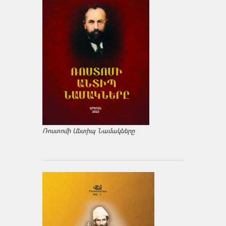
Ռոստոմի Անտիպ Նամակները