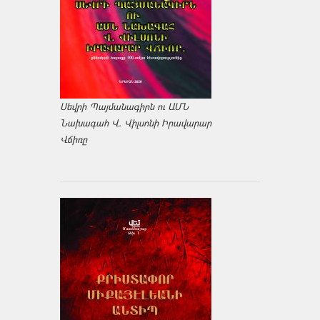
Սեվրի Պայմանագիրն ու ԱՄՆ
Նախագահ Վ. Վիլսոնի Իրավարար
Վճիռը