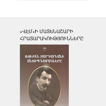
«ՎԷՄ»Ի ՄԱՏԵՆԱՇԱՐԻ
ՀՐԱՏԱՐԱԿՈՒԹՅՈՒՆՆԵՐԸ