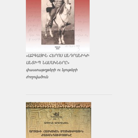
«ԱԶԳԱՅԻՆ ՀԵՐՈՍ ԱՆԴՐԱՆԻԿԻ
ԱՆՏԻՊ ՆԱՄԱԿՆԵՐԸ»
փաստաթղթերի ու նյութերի
ժողովածուն