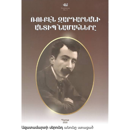
Ազատամարտի սերունդ
անունը ստացած