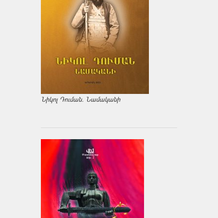
Նիկոլ Դուման. Նամականի