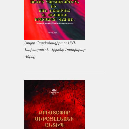
Սեվրի Պայմանագիրն ու ԱՄՆ
Նախագահ Վ. Վիլսոնի Իրավարար
Վճիռը