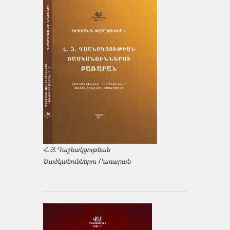
Հ.Յ.Դաշնակցութեան
Ծածկանուններու Բառարան