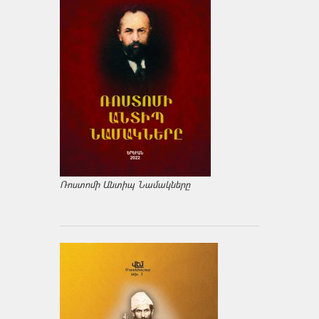
Ռոստոմի Անտիպ Նամակները