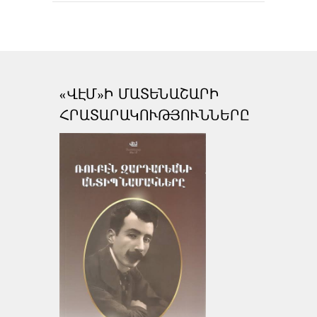
«ՎԷՄ»Ի ՄԱՏԵՆԱՇԱՐԻ
ՀՐԱՏԱՐԱԿՈՒԹՅՈՒՆՆԵՐԸ