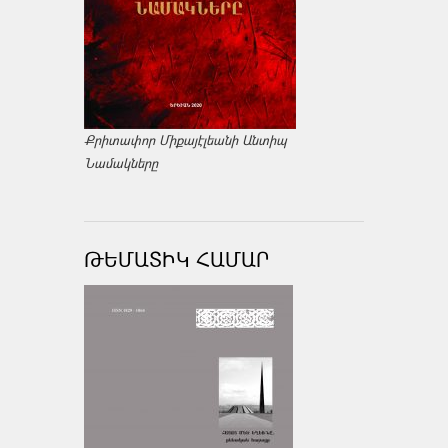
Քրիտափոր Միքայէլեանի Անտիպ
Նամակները
ԹԵՄԱՏԻԿ ՀԱՄԱՐ