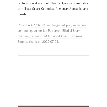
century, was divided into three religious communities
or millets: Greek Orthodox, Armenian Apostolic, and
Jewish․
Posted in
APPENDIX
and tagged
Aleppo
,
Armenian
community
,
Armenian Patriarch
,
Bilād al-Shām
,
dhimmi
,
Jerusalem
,
Millet
,
non-Muslim
,
Ottoman
Empire
,
sharia
on
2025-07-24
.