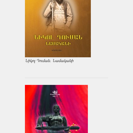
Նիկոլ Դուման. Նամականի