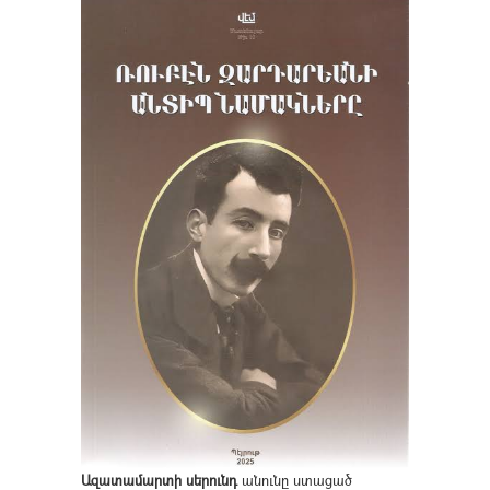
Ազատամարտի սերունդ
անունը ստացած