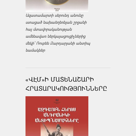
Ազատամարտի սերունդ անունը
ստացած նախաեղեռնյան շրջանի
հայ մտավորականության
ամենավառ ներկայացուցիչներից
մեկի՝ Ռուբեն Զարդարյանի անտիպ
նամակներ
«ՎԷՄ»Ի ՄԱՏԵՆԱՇԱՐԻ
ՀՐԱՏԱՐԱԿՈՒԹՅՈՒՆՆԵՐԸ