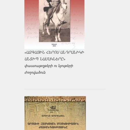
«ԱԶԳԱՅԻՆ ՀԵՐՈՍ ԱՆԴՐԱՆԻԿԻ
ԱՆՏԻՊ ՆԱՄԱԿՆԵՐԸ»
փաստաթղթերի ու նյութերի
ժողովածուն