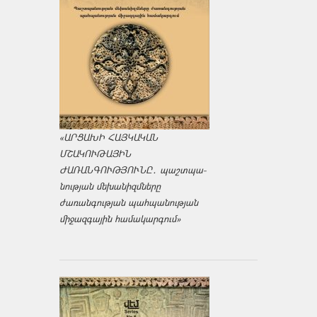
«ԱՐՑԱԽԻ ՀԱՅԿԱԿԱՆ
ՄՇԱԿՈՒԹԱՅԻՆ
ԺԱՌԱՆԳՈՒԹՅՈՒՆԸ․ պաշտպա­
նության մեխանիզմները
ժառանգության պահպանության
միջազ­գային համակարգում»