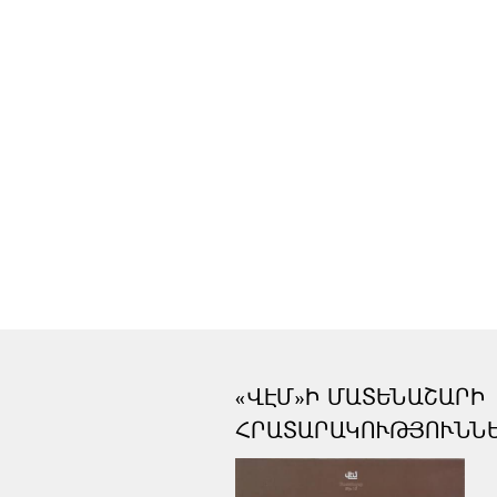
«ՎԷՄ»Ի ՄԱՏԵՆԱՇԱՐԻ
ՀՐԱՏԱՐԱԿՈՒԹՅՈՒՆՆ