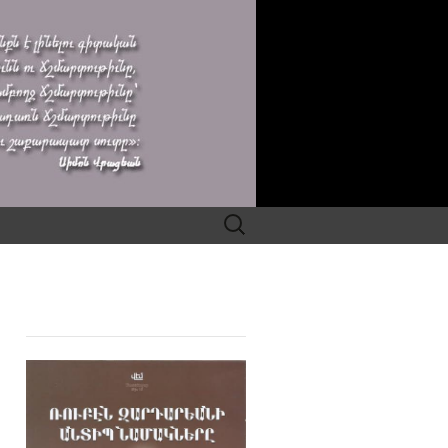
Search
for: