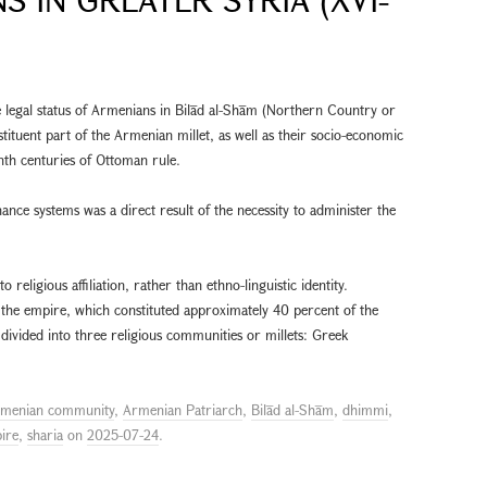
the legal status of Armenians in Bilād al-Shām (Northern Country or
ituent part of the Armenian millet, as well as their socio-economic
eenth centuries of Ottoman rule.
nance systems was a direct result of the necessity to administer the
o religious affiliation, rather than ethno-linguistic identity.
the empire, which constituted approximately 40 percent of the
 divided into three religious communities or millets: Greek
menian community
,
Armenian Patriarch
,
Bilād al-Shām
,
dhimmi
,
ire
,
sharia
on
2025-07-24
.