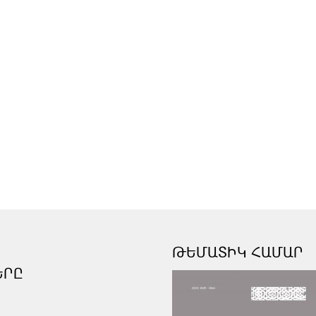
ԹԵՄԱՏԻԿ ՀԱՄԱՐ
ԵՐԸ