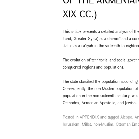
XIX CC.)
This article presents a detailed analysis of 
Land, Greater Syria) as a dhimmī and a const
status as a ra‘iyah in the sixteenth to eight
The evolution of territorial and social gover
conquered regions and populations.
The state classified the population according t
Consequently, the non-Muslim population of 
population in the mid-sixteenth century, was
Orthodox, Armenian Apostolic, and Jewish․
Posted in
APPENDIX
and tagged
Aleppo
,
Ar
Jerusalem
,
Millet
,
non-Muslim
,
Ottoman Emp