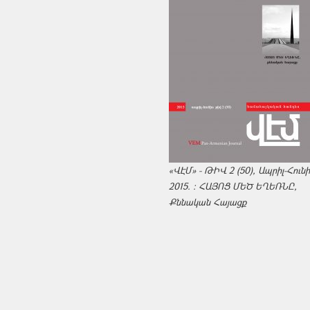
«ՎԷՄ» - ԹԻՎ 2 (50), Ապրիլ-Հուն
2015. : ՀԱՅՈՑ ՄԵԾ ԵՂԵՌՆԸ,
Քննական Հայացք