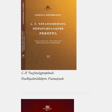
Հ.Յ.Դաշնակցութեան
Ծածկանուններու Բառարան