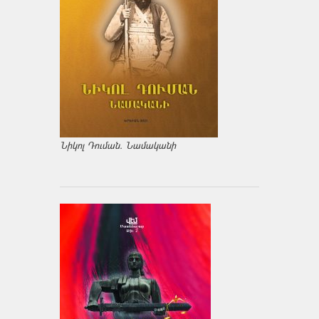
Նիկոլ Դուման. Նամականի