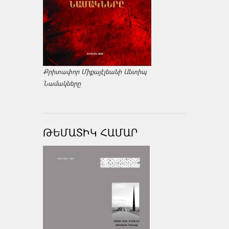
Քրիտափոր Միքայէլեանի Անտիպ
Նամակները
ԹԵՄԱՏԻԿ ՀԱՄԱՐ