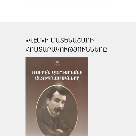
«ՎԷՄ»Ի ՄԱՏԵՆԱՇԱՐԻ
ՀՐԱՏԱՐԱԿՈՒԹՅՈՒՆՆԵՐԸ