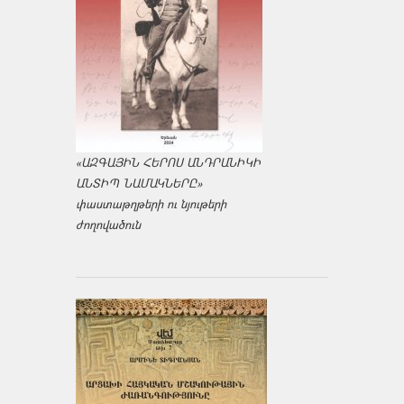
«ԱԶԳԱՅԻՆ ՀԵՐՈՍ ԱՆԴՐԱՆԻԿԻ
ԱՆՏԻՊ ՆԱՄԱԿՆԵՐԸ»
փաստաթղթերի ու նյութերի
ժողովածուն