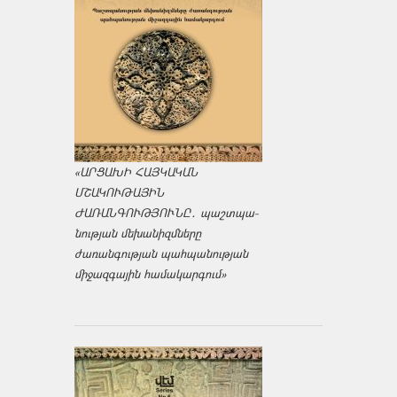
«ԱՐՑԱԽԻ ՀԱՅԿԱԿԱՆ
ՄՇԱԿՈՒԹԱՅԻՆ
ԺԱՌԱՆԳՈՒԹՅՈՒՆԸ․ պաշտպա­
նության մեխանիզմները
ժառանգության պահպանության
միջազ­գային համակարգում»