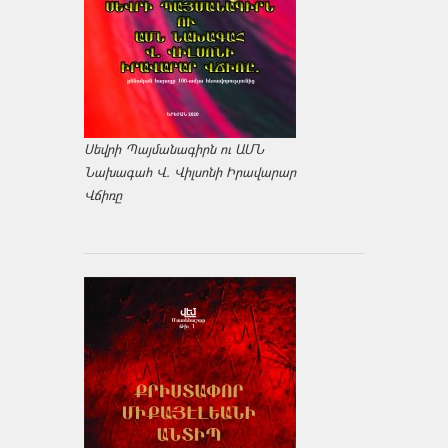
Սեվրի Պայմանագիրն ու ԱՄՆ
Նախագահ Վ. Վիլսոնի Իրավարար
Վճիռը