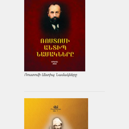
Ռոստոմի Անտիպ Նամակները