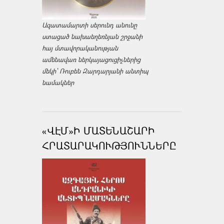
Ազատամարտի սերունդ անունը
ստացած նախաեղեռնյան շրջանի
հայ մտավորականության
ամենավառ ներկայացուցիչներից
մեկի՝ Ռուբեն Զարդարյանի անտիպ
նամակներ
«ՎԷՄ»Ի ՄԱՏԵՆԱՇԱՐԻ
ՀՐԱՏԱՐԱԿՈՒԹՅՈՒՆՆԵՐԸ