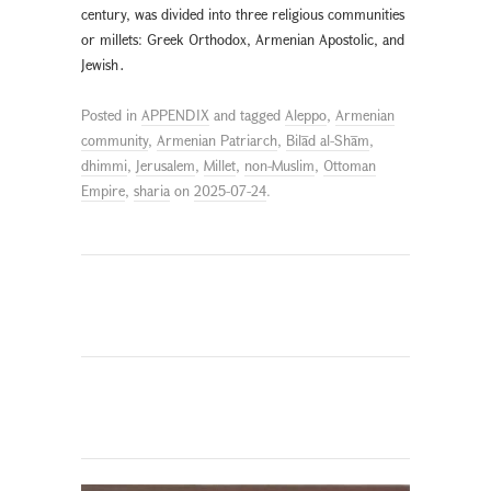
century, was divided into three religious communities
or millets: Greek Orthodox, Armenian Apostolic, and
Jewish․
Posted in
APPENDIX
and tagged
Aleppo
,
Armenian
community
,
Armenian Patriarch
,
Bilād al-Shām
,
dhimmi
,
Jerusalem
,
Millet
,
non-Muslim
,
Ottoman
Empire
,
sharia
on
2025-07-24
.