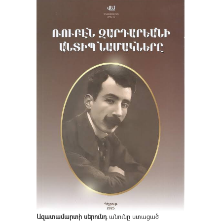
Ազատամարտի սերունդ
անունը ստացած