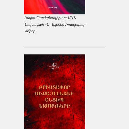
Սեվրի Պայմանագիրն ու ԱՄՆ
Նախագահ Վ. Վիլսոնի Իրավարար
Վճիռը