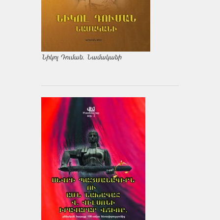
Նիկոլ Դուման. Նամականի