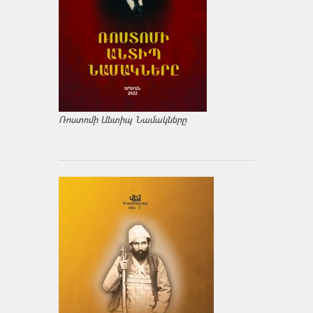
Ռոստոմի Անտիպ Նամակները