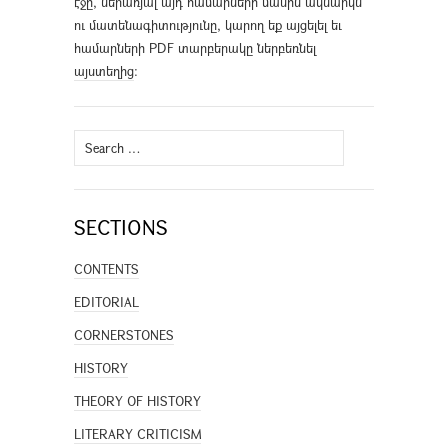
էջը, ներառյալ այդ համարների մասին ակնարկն
ու մատենագիտությունը, կարող եք այցելել եւ
համարների PDF տարբերակը ներբեռնել
այստեղից
։
Search
for:
SECTIONS
CONTENTS
EDITORIAL
CORNERSTONES
HISTORY
THEORY OF HISTORY
LITERARY CRITICISM