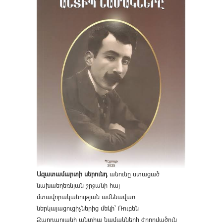
Ազատամարտի սերունդ
անունը ստացած
նախաեղեռնյան շրջանի հայ
մտավորականության ամենավառ
ներկայացուցիչներից մեկի՝ Ռուբեն
Զարդարյանի անտիպ նամակների ժողովածուն