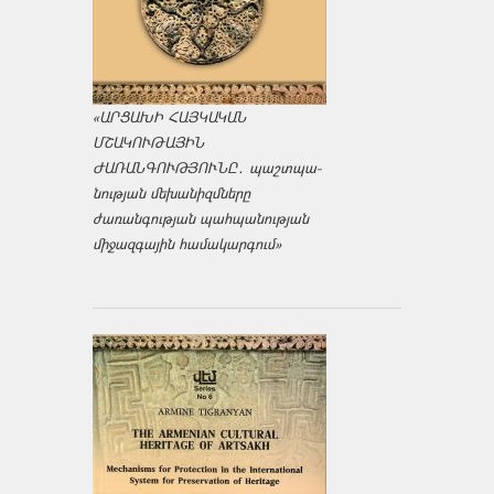
«ԱՐՑԱԽԻ ՀԱՅԿԱԿԱՆ
ՄՇԱԿՈՒԹԱՅԻՆ
ԺԱՌԱՆԳՈՒԹՅՈՒՆԸ․ պաշտպա­
նության մեխանիզմները
ժառանգության պահպանության
միջազ­գային համակարգում»