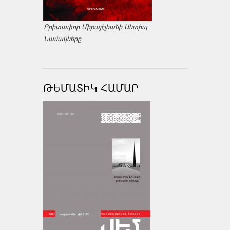
Քրիտափոր Միքայէլեանի Անտիպ
Նամակները
ԹԵՄԱՏԻԿ ՀԱՄԱՐ