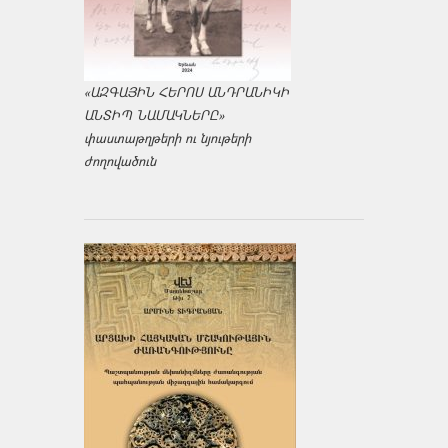
«ԱԶԳԱՅԻՆ ՀԵՐՈՍ ԱՆԴՐԱՆԻԿԻ
ԱՆՏԻՊ ՆԱՄԱԿՆԵՐԸ»
փաստաթղթերի ու նյութերի
ժողովածուն