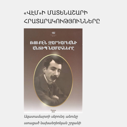
«ՎԷՄ»Ի ՄԱՏԵՆԱՇԱՐԻ
ՀՐԱՏԱՐԱԿՈՒԹՅՈՒՆՆԵՐԸ
Ազատամարտի սերունդ անունը
ստացած նախաեղեռնյան շրջանի