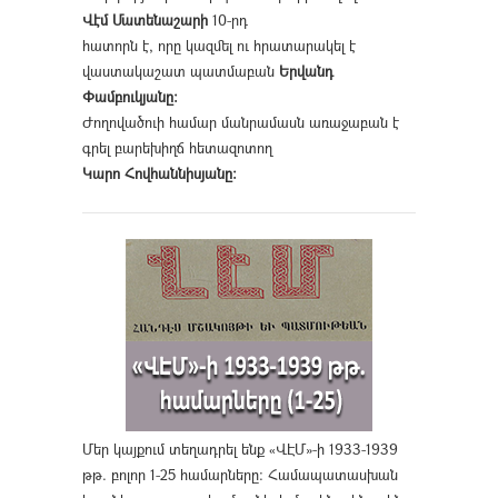
Վէմ Մատենաշարի
10-րդ
հատորն է, որը կազմել ու հրատարակել է
վաստակաշատ պատմաբան
Երվանդ
Փամբուկյանը։
Ժողովածուի համար մանրամասն առաջաբան է
գրել բարեխիղճ հետազոտող
Կարո Հովհաննիսյանը։
Մեր կայքում տեղադրել ենք «ՎԷՄ»-ի 1933-1939
թթ. բոլոր 1-25 համարները։ Համապատասխան