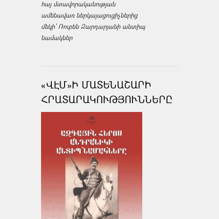
հայ մտավորականության
ամենավառ ներկայացուցիչներից
մեկի՝ Ռուբեն Զարդարյանի անտիպ
նամակներ
«ՎԷՄ»Ի ՄԱՏԵՆԱՇԱՐԻ
ՀՐԱՏԱՐԱԿՈՒԹՅՈՒՆՆԵՐԸ