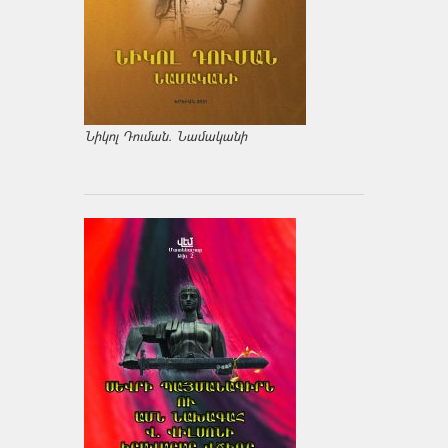
Նիկոլ Դուման. Նամականի