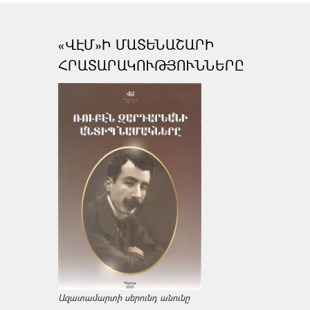
«ՎԷՄ»Ի ՄԱՏԵՆԱՇԱՐԻ
ՀՐԱՏԱՐԱԿՈՒԹՅՈՒՆՆԵՐԸ
Ազատամարտի սերունդ անունը