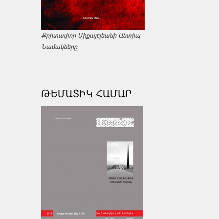
Քրիտափոր Միքայէլեանի Անտիպ
Նամակները
ԹԵՄԱՏԻԿ ՀԱՄԱՐ