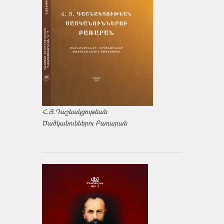
Հ.Յ.Դաշնակցութեան
Ծածկանուններու Բառարան