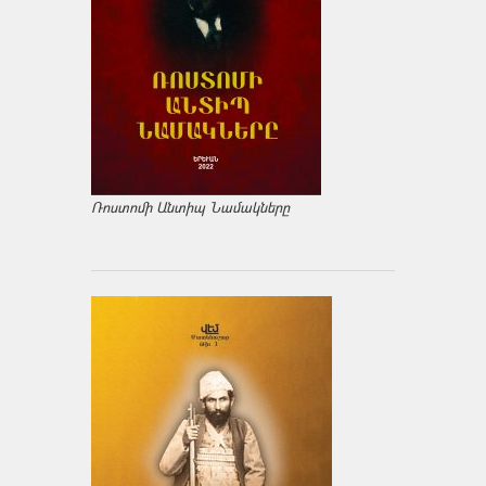
Ռոստոմի Անտիպ Նամակները