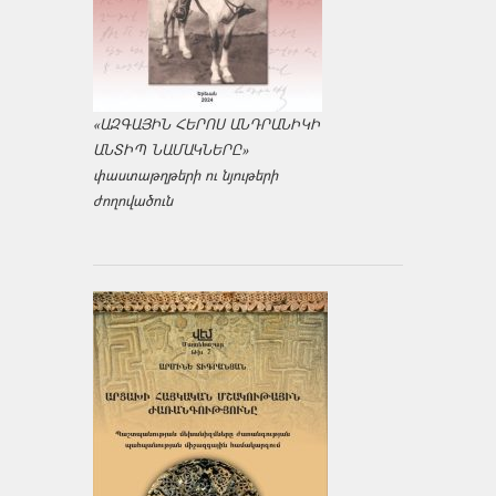
«ԱԶԳԱՅԻՆ ՀԵՐՈՍ ԱՆԴՐԱՆԻԿԻ
ԱՆՏԻՊ ՆԱՄԱԿՆԵՐԸ»
փաստաթղթերի ու նյութերի
ժողովածուն