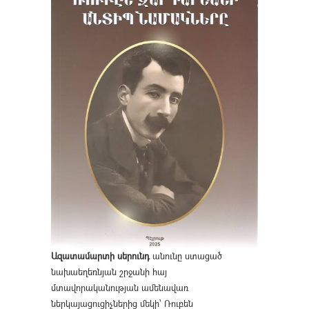
Ազատամարտի սերունդ
անունը ստացած
նախաեղեռնյան շրջանի հայ
մտավորականության ամենավառ
ներկայացուցիչներից մեկի՝ Ռուբեն