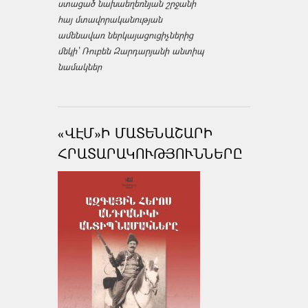
ստացած նախաեղեռնյան շրջանի
հայ մտավորականության
ամենավառ ներկայացուցիչներից
մեկի՝ Ռուբեն Զարդարյանի անտիպ
նամակներ
«ՎԷՄ»Ի ՄԱՏԵՆԱՇԱՐԻ
ՀՐԱՏԱՐԱԿՈՒԹՅՈՒՆՆԵՐԸ