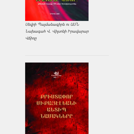
Սեվրի Պայմանագիրն ու ԱՄՆ
Նախագահ Վ. Վիլսոնի Իրավարար
Վճիռը