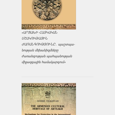
«ԱՐՑԱԽԻ ՀԱՅԿԱԿԱՆ
ՄՇԱԿՈՒԹԱՅԻՆ
ԺԱՌԱՆԳՈՒԹՅՈՒՆԸ․ պաշտպա­
նության մեխանիզմները
ժառանգության պահպանության
միջազ­գային համակարգում»