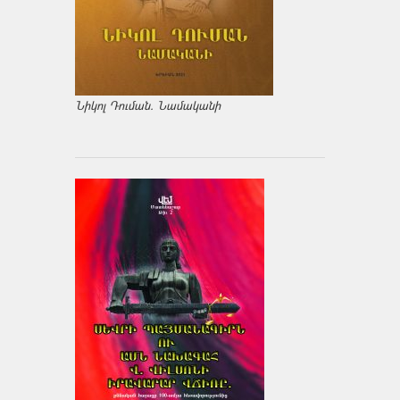
Նիկոլ Դուման. Նամականի