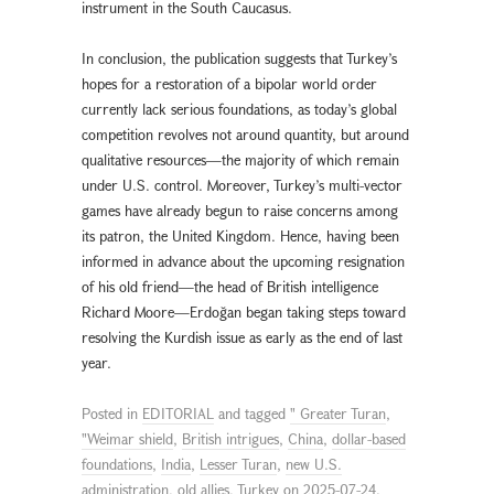
instrument in the South Caucasus.
In conclusion, the publication suggests that Turkey’s
hopes for a restoration of a bipolar world order
currently lack serious foundations, as today’s global
competition revolves not around quantity, but around
qualitative resources—the majority of which remain
under U.S. control. Moreover, Turkey’s multi-vector
games have already begun to raise concerns among
its patron, the United Kingdom. Hence, having been
informed in advance about the upcoming resignation
of his old friend—the head of British intelligence
Richard Moore—Erdoğan began taking steps toward
resolving the Kurdish issue as early as the end of last
year.
Posted in
EDITORIAL
and tagged
" Greater Turan
,
"Weimar shield
,
British intrigues
,
China
,
dollar-based
foundations
,
India
,
Lesser Turan
,
new U.S.
administration
,
old allies
,
Turkey
on
2025-07-24
.