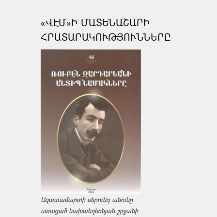
«ՎԷՄ»Ի ՄԱՏԵՆԱՇԱՐԻ
ՀՐԱՏԱՐԱԿՈՒԹՅՈՒՆՆԵՐԸ
Ազատամարտի սերունդ անունը
ստացած նախաեղեռնյան շրջանի