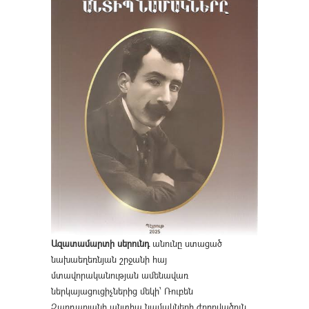
Ազատամարտի սերունդ
անունը ստացած
նախաեղեռնյան շրջանի հայ
մտավորականության ամենավառ
ներկայացուցիչներից մեկի՝ Ռուբեն
Զարդարյանի անտիպ նամակների ժողովածուն