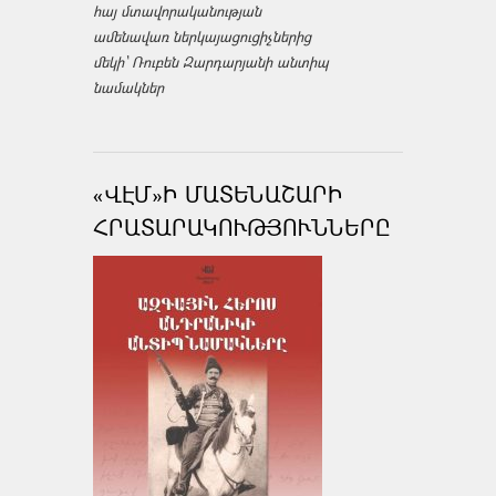
հայ մտավորականության
ամենավառ ներկայացուցիչներից
մեկի՝ Ռուբեն Զարդարյանի անտիպ
նամակներ
«ՎԷՄ»Ի ՄԱՏԵՆԱՇԱՐԻ
ՀՐԱՏԱՐԱԿՈՒԹՅՈՒՆՆԵՐԸ