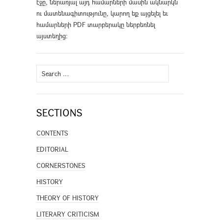
էջը, ներառյալ այդ համարների մասին ակնարկն
ու մատենագիտությունը, կարող եք այցելել եւ
համարների PDF տարբերակը ներբեռնել
այստեղից
։
Search
for:
SECTIONS
CONTENTS
EDITORIAL
CORNERSTONES
HISTORY
THEORY OF HISTORY
LITERARY CRITICISM