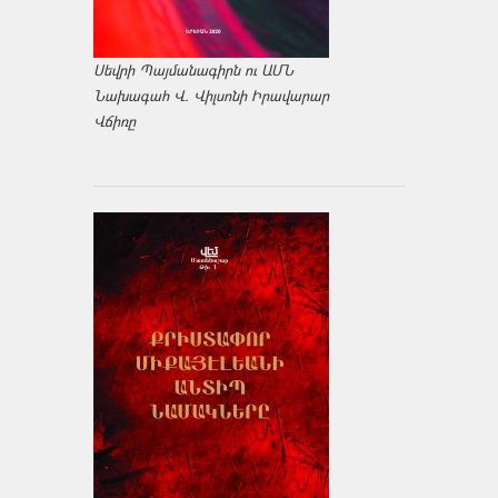
Սեվրի Պայմանագիրն ու ԱՄՆ
Նախագահ Վ. Վիլսոնի Իրավարար
Վճիռը