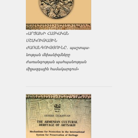
«ԱՐՑԱԽԻ ՀԱՅԿԱԿԱՆ
ՄՇԱԿՈՒԹԱՅԻՆ
ԺԱՌԱՆԳՈՒԹՅՈՒՆԸ․ պաշտպա­
նության մեխանիզմները
ժառանգության պահպանության
միջազ­գային համակարգում»