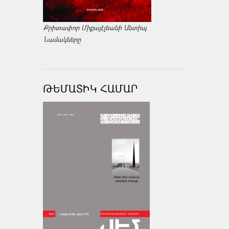
Քրիտափոր Միքայէլեանի Անտիպ
Նամակները
ԹԵՄԱՏԻԿ ՀԱՄԱՐ