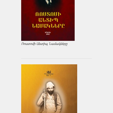
Ռոստոմի Անտիպ Նամակները