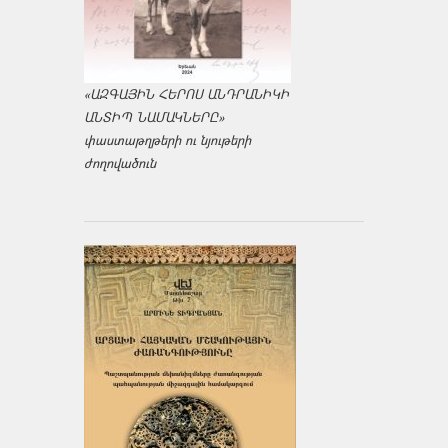
«ԱԶԳԱՅԻՆ ՀԵՐՈՍ ԱՆԴՐԱՆԻԿԻ
ԱՆՏԻՊ ՆԱՄԱԿՆԵՐԸ»
փաստաթղթերի ու նյութերի
ժողովածուն