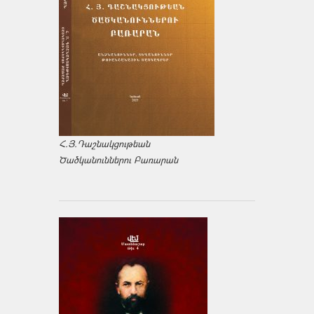
Հ.Յ.Դաշնակցութեան
Ծածկանուններու Բառարան