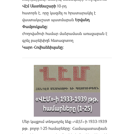
Վէմ Մատենաշարի
10-րդ
հատորն է, որը կազմել ու հրատարակել է
վաստակաշատ պատմաբան
Երվանդ
Փամբուկյանը։
Ժողովածուի համար մանրամասն առաջաբան է
գրել բարեխիղճ հետազոտող
Կարո Հովհաննիսյանը։
Մեր կայքում տեղադրել ենք «ՎԷՄ»-ի 1933-1939
թթ. բոլոր 1-25 համարները։ Համապատասխան