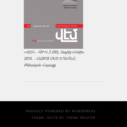
«ՎԷՄ» - ԹԻՎ 2 (50), Ապրիլ-Հունիս
2015. : ՀԱՅՈՑ ՄԵԾ ԵՂԵՌՆԸ,
Քննական Հայացք
PROUDLY POWERED BY
WORDPRESS
·
THEME: SUITS BY
THEME WEAVER