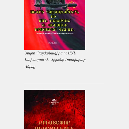
Սեվրի Պայմանագիրն ու ԱՄՆ
Նախագահ Վ. Վիլսոնի Իրավարար
Վճիռը