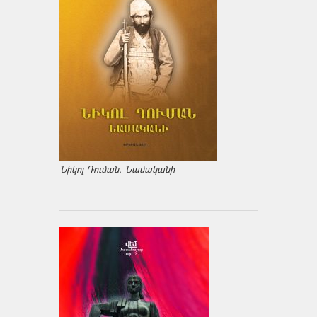
Նիկոլ Դուման. Նամականի