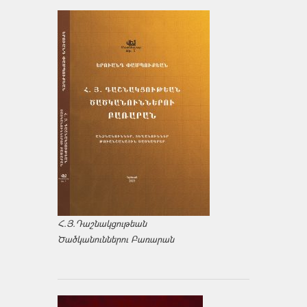
Հ.Յ.Դաշնակցութեան
Ծածկանուններու Բառարան