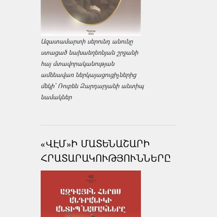
Ազատամարտի սերունդ անունը
ստացած նախաեղեռնյան շրջանի
հայ մտավորականության
ամենավառ ներկայացուցիչներից
մեկի՝ Ռուբեն Զարդարյանի անտիպ
նամակներ
«ՎԷՄ»Ի ՄԱՏԵՆԱՇԱՐԻ
ՀՐԱՏԱՐԱԿՈՒԹՅՈՒՆՆԵՐԸ