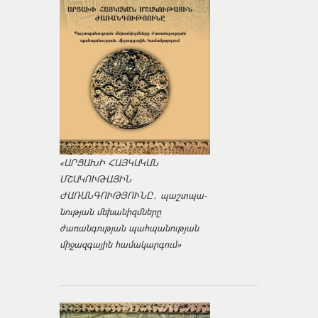
«ԱՐՑԱԽԻ ՀԱՅԿԱԿԱՆ
ՄՇԱԿՈՒԹԱՅԻՆ
ԺԱՌԱՆԳՈՒԹՅՈՒՆԸ․ պաշտպա­
նության մեխանիզմները
ժառանգության պահպանության
միջազ­գային համակարգում»