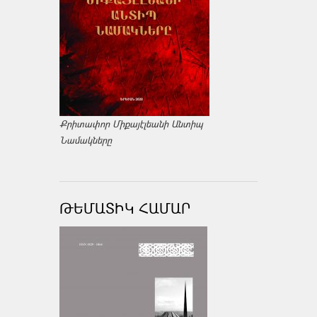
Քրիտափոր Միքայէլեանի Անտիպ
Նամակները
ԹԵՄԱՏԻԿ ՀԱՄԱՐ