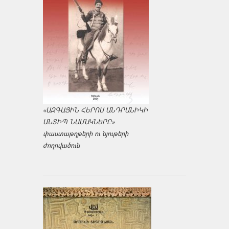
«ԱԶԳԱՅԻՆ ՀԵՐՈՍ ԱՆԴՐԱՆԻԿԻ
ԱՆՏԻՊ ՆԱՄԱԿՆԵՐԸ»
փաստաթղթերի ու նյութերի
ժողովածուն