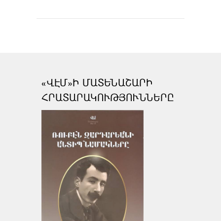
«ՎԷՄ»Ի ՄԱՏԵՆԱՇԱՐԻ
ՀՐԱՏԱՐԱԿՈՒԹՅՈՒՆՆԵՐԸ