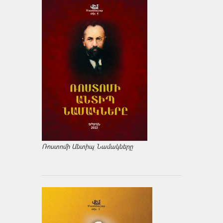
Ռոստոմի Անտիպ Նամակները