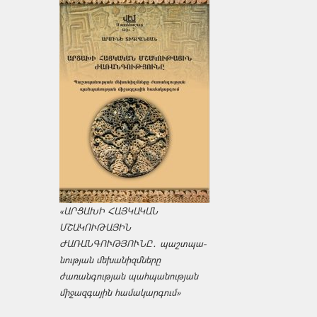
«ԱՐՑԱԽԻ ՀԱՅԿԱԿԱՆ
ՄՇԱԿՈՒԹԱՅԻՆ
ԺԱՌԱՆԳՈՒԹՅՈՒՆԸ․ պաշտպա­
նության մեխանիզմները
ժառանգության պահպանության
միջազ­գային համակարգում»