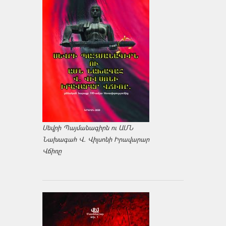
Սեվրի Պայմանագիրն ու ԱՄՆ
Նախագահ Վ. Վիլսոնի Իրավարար
Վճիռը