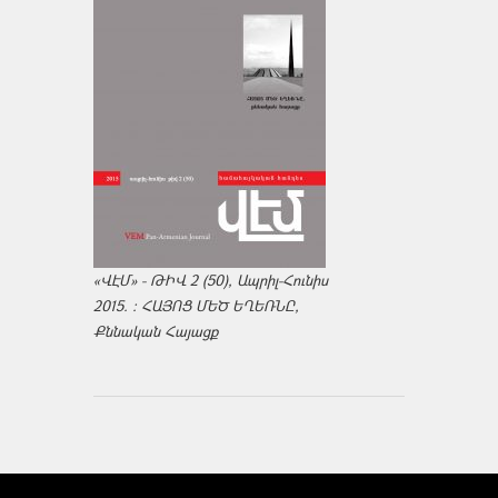
«ՎԷՄ» - ԹԻՎ 2 (50), Ապրիլ-Հունիս
2015. : ՀԱՅՈՑ ՄԵԾ ԵՂԵՌՆԸ,
Քննական Հայացք