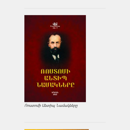
Ռոստոմի Անտիպ Նամակները