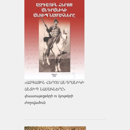
«ԱԶԳԱՅԻՆ ՀԵՐՈՍ ԱՆԴՐԱՆԻԿԻ
ԱՆՏԻՊ ՆԱՄԱԿՆԵՐԸ»
փաստաթղթերի ու նյութերի
ժողովածուն