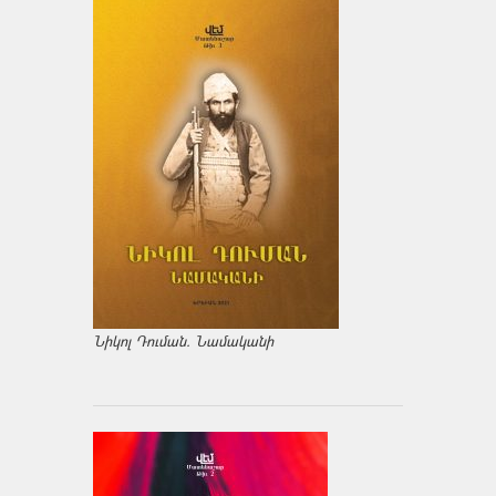
Նիկոլ Դուման. Նամականի