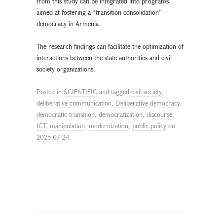
from this study can be integrated into programs
aimed at fostering a “transition-consolidation”
democracy in Armenia.
The research findings can facilitate the optimization of
interactions between the state authorities and civil
society organizations.
Posted in
SCIENTIFIC
and tagged
civil society
,
deliberative communication
,
Deliberative democracy
,
democratic transition
,
democratization
,
discourse
,
ICT
,
manipulation
,
modernization
,
public policy
on
2025-07-24
.