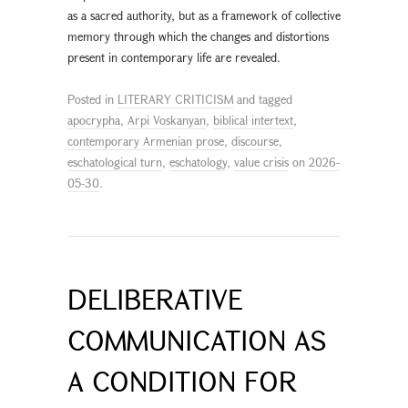
as a sacred authority, but as a framework of collective
memory through which the changes and distortions
present in contemporary life are revealed.
Posted in
LITERARY CRITICISM
and tagged
apocrypha
,
Arpi Voskanyan
,
biblical intertext
,
contemporary Armenian prose
,
discourse
,
eschatological turn
,
eschatology
,
value crisis
on
2026-
05-30
.
DELIBERATIVE
COMMUNICATION AS
A CONDITION FOR