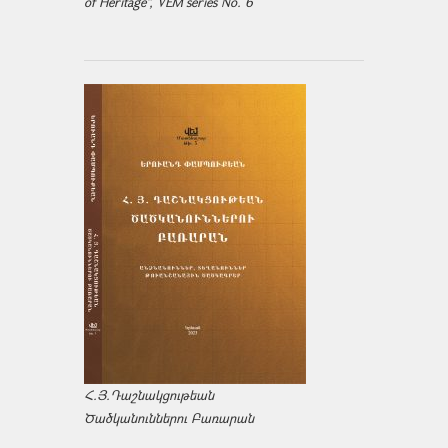
of Heritage", VEM series No. 6
Հ.Յ.Դաշնակցութեան
Ծածկանուններու Բառարան