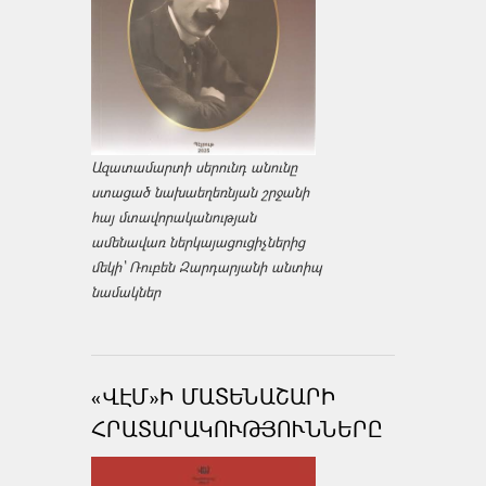
Ազատամարտի սերունդ անունը
ստացած նախաեղեռնյան շրջանի
հայ մտավորականության
ամենավառ ներկայացուցիչներից
մեկի՝ Ռուբեն Զարդարյանի անտիպ
նամակներ
«ՎԷՄ»Ի ՄԱՏԵՆԱՇԱՐԻ
ՀՐԱՏԱՐԱԿՈՒԹՅՈՒՆՆԵՐԸ