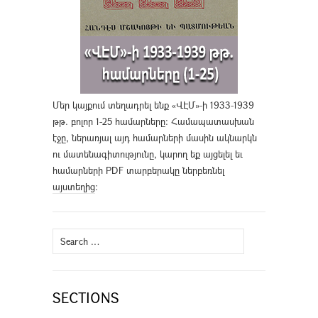
Մեր կայքում տեղադրել ենք «ՎԷՄ»-ի 1933-1939
թթ. բոլոր 1-25 համարները։ Համապատասխան
էջը, ներառյալ այդ համարների մասին ակնարկն
ու մատենագիտությունը, կարող եք այցելել եւ
համարների PDF տարբերակը ներբեռնել
այստեղից
։
Search
for:
SECTIONS