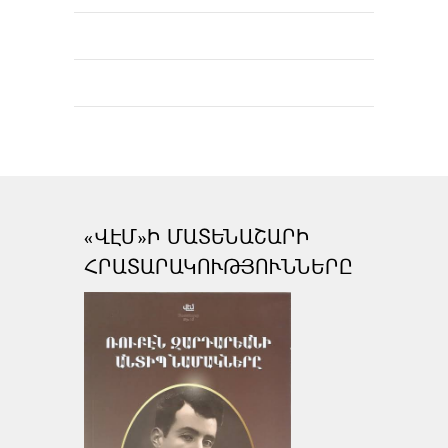
«ՎԷՄ»Ի ՄԱՏԵՆԱՇԱՐԻ
ՀՐԱՏԱՐԱԿՈՒԹՅՈՒՆՆԵՐԸ