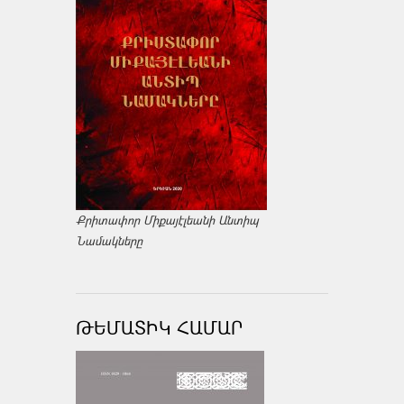
Քրիտափոր Միքայէլեանի Անտիպ
Նամակները
ԹԵՄԱՏԻԿ ՀԱՄԱՐ