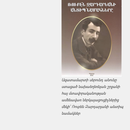
Ազատամարտի սերունդ անունը
ստացած նախաեղեռնյան շրջանի
հայ մտավորականության
ամենավառ ներկայացուցիչներից
մեկի՝ Ռուբեն Զարդարյանի անտիպ
նամակներ