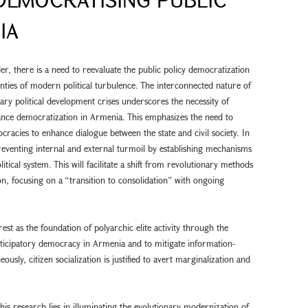
IA
r, there is a need to reevaluate the public policy democratization
inties of modern political turbulence. The interconnected nature of
y political development crises underscores the necessity of
ance democratization in Armenia. This emphasizes the need to
cracies to enhance dialogue between the state and civil society. In
preventing internal and external turmoil by establishing mechanisms
tical system. This will facilitate a shift from revolutionary methods
n, focusing on a “transition to consolidation” with ongoing
est as the foundation of polyarchic elite activity through the
ticipatory democracy in Armenia and to mitigate information-
sly, citizen socialization is justified to avert marginalization and
this research lies in illuminating the evolutionary modernization of