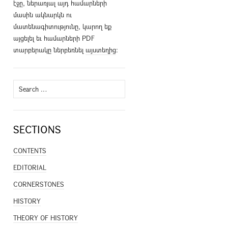
էջը, ներառյալ այդ համարների
մասին ակնարկն ու
մատենագիտությունը, կարող եք
այցելել եւ համարների PDF
տարբերակը ներբեռնել
այստեղից
։
Search
for:
SECTIONS
CONTENTS
EDITORIAL
CORNERSTONES
HISTORY
THEORY OF HISTORY