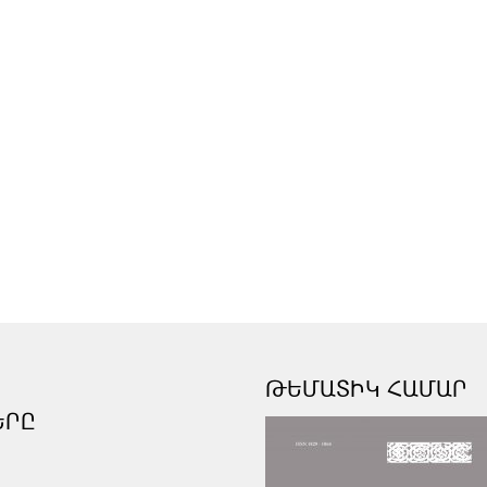
ԹԵՄԱՏԻԿ ՀԱՄԱՐ
ԵՐԸ