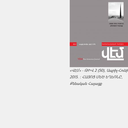
«ՎԷՄ» - ԹԻՎ 2 (50), Ապրիլ-Հուն
2015. : ՀԱՅՈՑ ՄԵԾ ԵՂԵՌՆԸ,
Քննական Հայացք