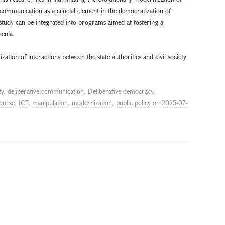
ve communication as a crucial element in the democratization of
s study can be integrated into programs aimed at fostering a
menia.
ization of interactions between the state authorities and civil society
ty
,
deliberative communication
,
Deliberative democracy
,
course
,
ICT
,
manipulation
,
modernization
,
public policy
on
2025-07-