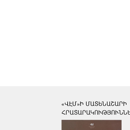
«ՎԷՄ»Ի ՄԱՏԵՆԱՇԱՐԻ
ՀՐԱՏԱՐԱԿՈՒԹՅՈՒՆՆ