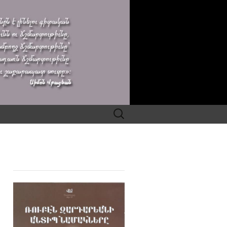
Search
for: