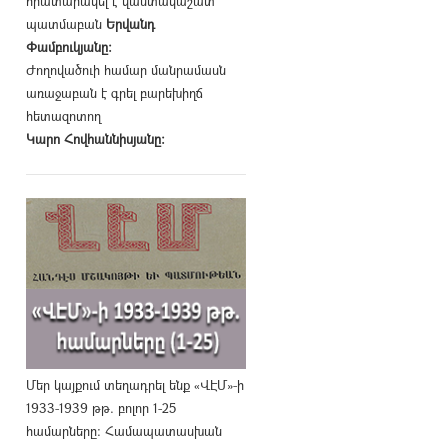
հրատարակել է վաստակաշատ
պատմաբան
Երվանդ
Փամբուկյանը։
Ժողովածուի համար մանրամասն
առաջաբան է գրել բարեխիղճ
հետազոտող
Կարո Հովհաննիսյանը։
Մեր կայքում տեղադրել ենք «ՎԷՄ»-ի
1933-1939 թթ. բոլոր 1-25
համարները։ Համապատասխան