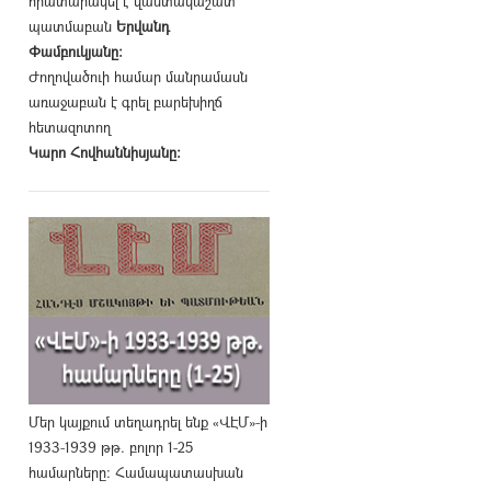
հրատարակել է վաստակաշատ
պատմաբան
Երվանդ
Փամբուկյանը։
Ժողովածուի համար մանրամասն
առաջաբան է գրել բարեխիղճ
հետազոտող
Կարո Հովհաննիսյանը։
Մեր կայքում տեղադրել ենք «ՎԷՄ»-ի
1933-1939 թթ. բոլոր 1-25
համարները։ Համապատասխան