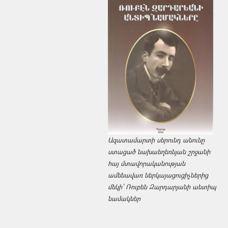
Ազատամարտի սերունդ անունը
ստացած նախաեղեռնյան շրջանի
հայ մտավորականության
ամենավառ ներկայացուցիչներից
մեկի՝ Ռուբեն Զարդարյանի անտիպ
նամակներ