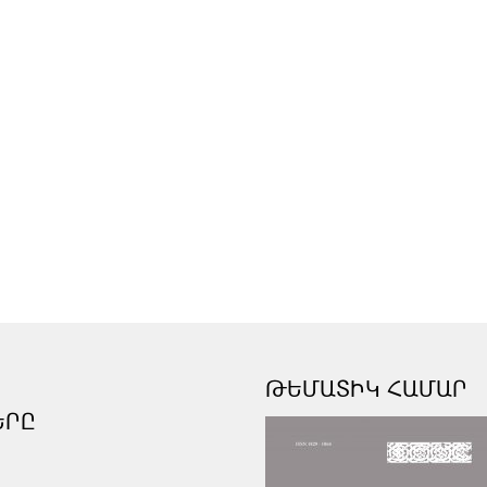
ԹԵՄԱՏԻԿ ՀԱՄԱՐ
ԵՐԸ