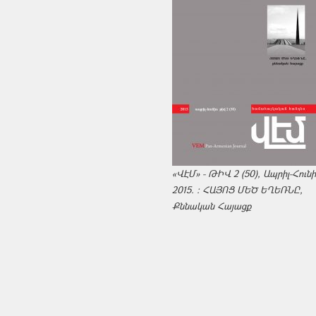
«ՎԷՄ» - ԹԻՎ 2 (50), Ապրիլ-Հուն
2015. : ՀԱՅՈՑ ՄԵԾ ԵՂԵՌՆԸ,
Քննական Հայացք