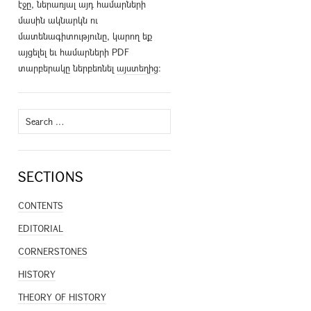
էջը, ներառյալ այդ համարների
մասին ակնարկն ու
մատենագիտությունը, կարող եք
այցելել եւ համարների PDF
տարբերակը ներբեռնել
այստեղից
։
Search
for:
SECTIONS
CONTENTS
EDITORIAL
CORNERSTONES
HISTORY
THEORY OF HISTORY