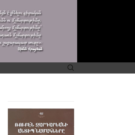
Search
for: