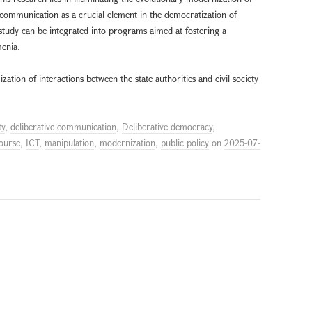
ve communication as a crucial element in the democratization of
s study can be integrated into programs aimed at fostering a
menia.
ization of interactions between the state authorities and civil society
ty
,
deliberative communication
,
Deliberative democracy
,
course
,
ICT
,
manipulation
,
modernization
,
public policy
on
2025-07-