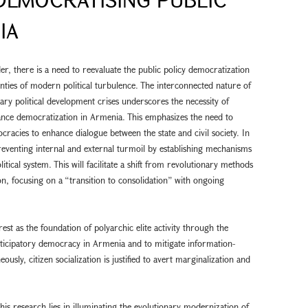
IA
r, there is a need to reevaluate the public policy democratization
inties of modern political turbulence. The interconnected nature of
y political development crises underscores the necessity of
ance democratization in Armenia. This emphasizes the need to
cracies to enhance dialogue between the state and civil society. In
preventing internal and external turmoil by establishing mechanisms
tical system. This will facilitate a shift from revolutionary methods
n, focusing on a “transition to consolidation” with ongoing
est as the foundation of polyarchic elite activity through the
ticipatory democracy in Armenia and to mitigate information-
sly, citizen socialization is justified to avert marginalization and
this research lies in illuminating the evolutionary modernization of