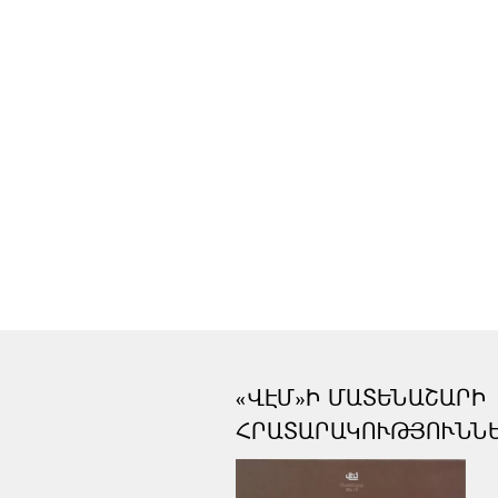
«ՎԷՄ»Ի ՄԱՏԵՆԱՇԱՐԻ
ՀՐԱՏԱՐԱԿՈՒԹՅՈՒՆՆ