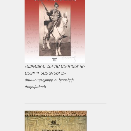
«ԱԶԳԱՅԻՆ ՀԵՐՈՍ ԱՆԴՐԱՆԻԿԻ
ԱՆՏԻՊ ՆԱՄԱԿՆԵՐԸ»
փաստաթղթերի ու նյութերի
ժողովածուն