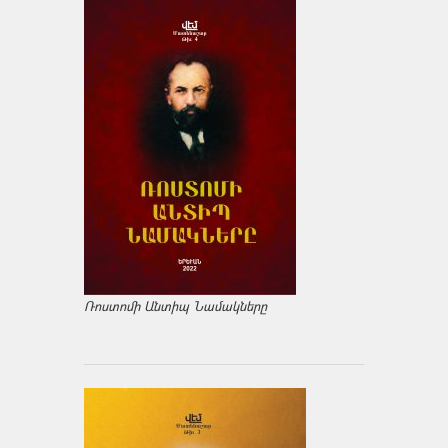
Ռոստոմի Անտիպ Նամակները