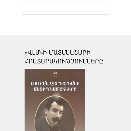
«ՎԷՄ»Ի ՄԱՏԵՆԱՇԱՐԻ
ՀՐԱՏԱՐԱԿՈՒԹՅՈՒՆՆԵՐԸ