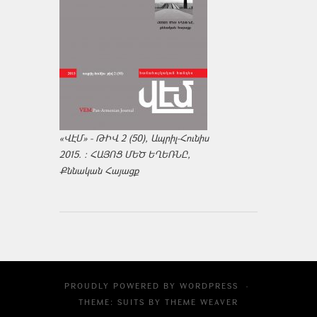
«ՎԷՄ» - ԹԻՎ 2 (50), Ապրիլ-Հունիս
2015. : ՀԱՅՈՑ ՄԵԾ ԵՂԵՌՆԸ,
Քննական Հայացք
PROUDLY POWERED BY
WORDPRESS
·
THEME: SUITS BY
THEME WEAVER