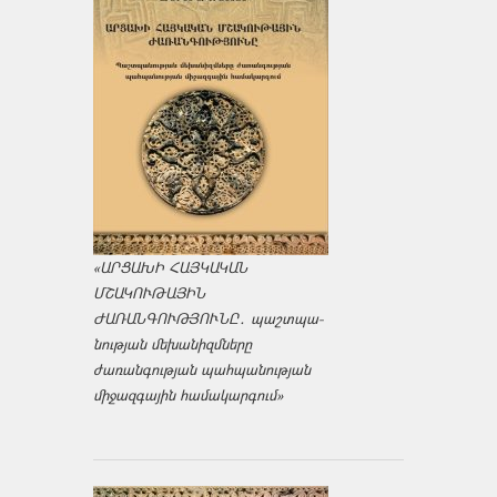
«ԱՐՑԱԽԻ ՀԱՅԿԱԿԱՆ
ՄՇԱԿՈՒԹԱՅԻՆ
ԺԱՌԱՆԳՈՒԹՅՈՒՆԸ․ պաշտպա­
նության մեխանիզմները
ժառանգության պահպանության
միջազ­գային համակարգում»