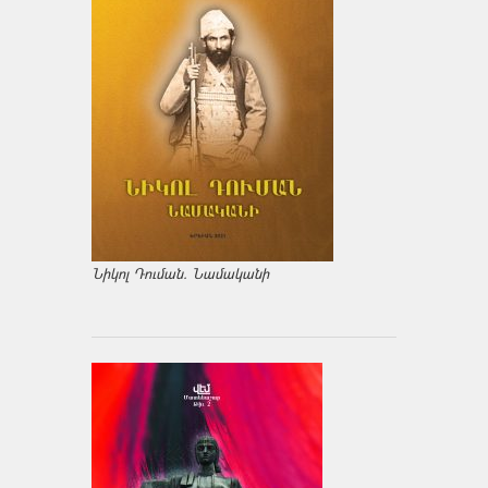
Նիկոլ Դուման. Նամականի