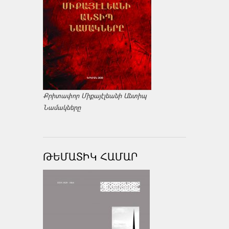
Քրիտափոր Միքայէլեանի Անտիպ
Նամակները
ԹԵՄԱՏԻԿ ՀԱՄԱՐ