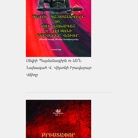
Սեվրի Պայմանագիրն ու ԱՄՆ
Նախագահ Վ. Վիլսոնի Իրավարար
Վճիռը