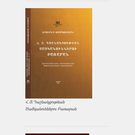
Հ.Յ.Դաշնակցութեան
Ծածկանուններու Բառարան