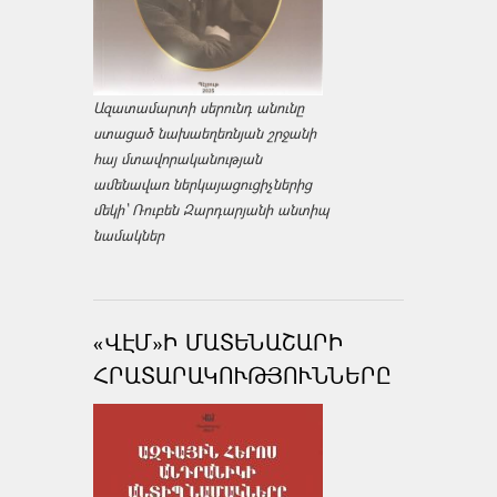
Ազատամարտի սերունդ անունը
ստացած նախաեղեռնյան շրջանի
հայ մտավորականության
ամենավառ ներկայացուցիչներից
մեկի՝ Ռուբեն Զարդարյանի անտիպ
նամակներ
«ՎԷՄ»Ի ՄԱՏԵՆԱՇԱՐԻ
ՀՐԱՏԱՐԱԿՈՒԹՅՈՒՆՆԵՐԸ