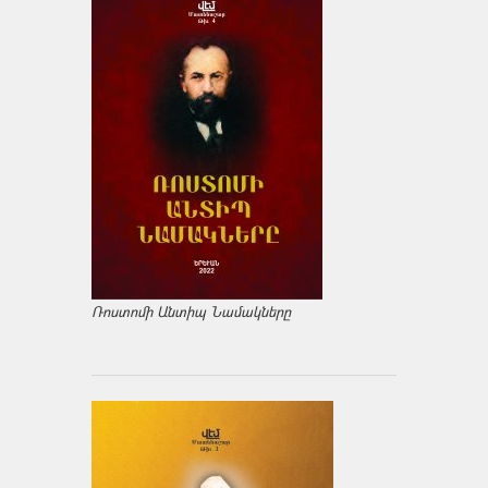
Ռոստոմի Անտիպ Նամակները