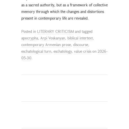
as a sacred authority, but as a framework of collective
memory through which the changes and distortions
present in contemporary life are revealed.
Posted in
LITERARY CRITICISM
and tagged
apocrypha
,
Arpi Voskanyan
,
biblical intertext
,
contemporary Armenian prose
,
discourse
,
eschatological turn
,
eschatology
,
value crisis
on
2026-
05-30
.