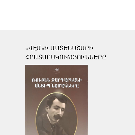
«ՎԷՄ»Ի ՄԱՏԵՆԱՇԱՐԻ
ՀՐԱՏԱՐԱԿՈՒԹՅՈՒՆՆԵՐԸ