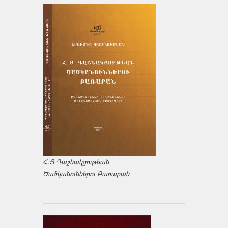
Հ.Յ.Դաշնակցութեան
Ծածկանուններու Բառարան