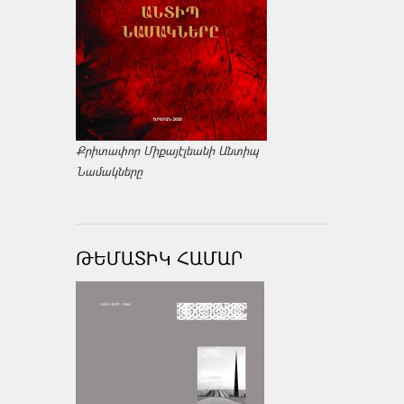
Քրիտափոր Միքայէլեանի Անտիպ
Նամակները
ԹԵՄԱՏԻԿ ՀԱՄԱՐ