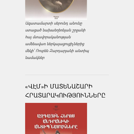
Ազատամարտի սերունդ անունը
ստացած նախաեղեռնյան շրջանի
հայ մտավորականության
ամենավառ ներկայացուցիչներից
մեկի՝ Ռուբեն Զարդարյանի անտիպ
նամակներ
«ՎԷՄ»Ի ՄԱՏԵՆԱՇԱՐԻ
ՀՐԱՏԱՐԱԿՈՒԹՅՈՒՆՆԵՐԸ