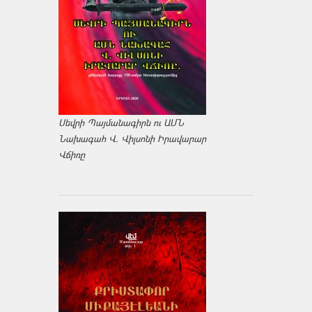
Սեվրի Պայմանագիրն ու ԱՄՆ
Նախագահ Վ. Վիլսոնի Իրավարար
Վճիռը