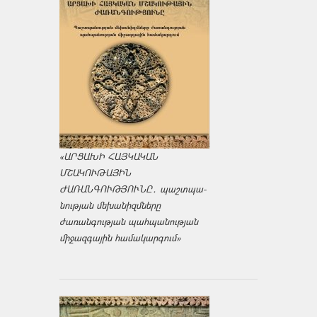
«ԱՐՑԱԽԻ ՀԱՅԿԱԿԱՆ
ՄՇԱԿՈՒԹԱՅԻՆ
ԺԱՌԱՆԳՈՒԹՅՈՒՆԸ․ պաշտպա­
նության մեխանիզմները
ժառանգության պահպանության
միջազ­գային համակարգում»