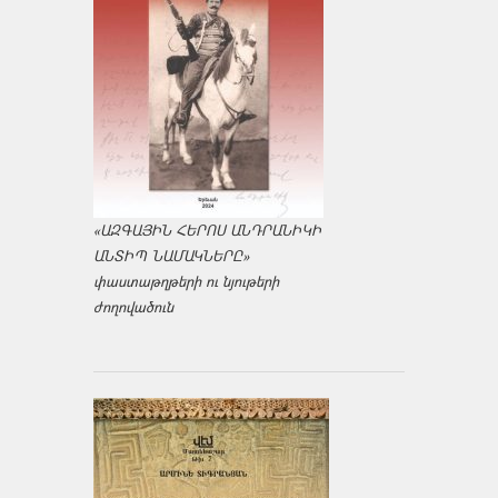
«ԱԶԳԱՅԻՆ ՀԵՐՈՍ ԱՆԴՐԱՆԻԿԻ
ԱՆՏԻՊ ՆԱՄԱԿՆԵՐԸ»
փաստաթղթերի ու նյութերի
ժողովածուն