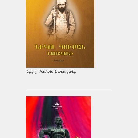
Նիկոլ Դուման. Նամականի