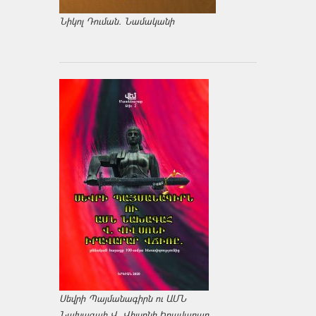
Նիկոլ Դուման. Նամականի
Սեվրի Պայմանագիրն ու ԱՄՆ
Նախագահ Վ. Վիլսոնի Իրավարար