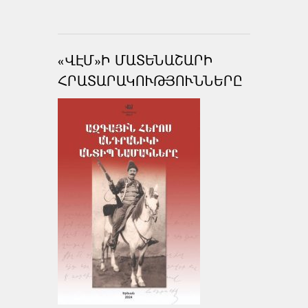
«ՎԷՄ»Ի ՄԱՏԵՆԱՇԱՐԻ
ՀՐԱՏԱՐԱԿՈՒԹՅՈՒՆՆԵՐԸ