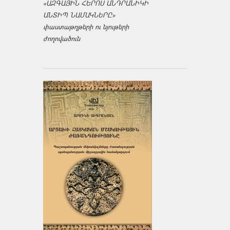
«ԱԶԳԱՅԻՆ ՀԵՐՈՍ ԱՆԴՐԱՆԻԿԻ
ԱՆՏԻՊ ՆԱՄԱԿՆԵՐԸ»
փաստաթղթերի ու նյութերի
ժողովածուն