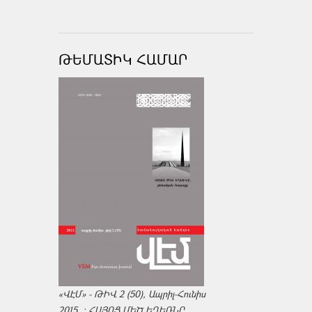
ԹԵՄԱՏԻԿ ՀԱՄԱՐ
«ՎԷՄ» - ԹԻՎ 2 (50), Ապրիլ-Հունիս
2015. : ՀԱՅՈՑ ՄԵԾ ԵՂԵՌՆԸ,