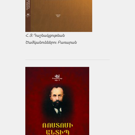
Հ.Յ.Դաշնակցութեան
Ծածկանուններու Բառարան