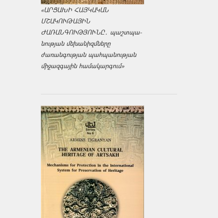
«ԱՐՑԱԽԻ ՀԱՅԿԱԿԱՆ
ՄՇԱԿՈՒԹԱՅԻՆ
ԺԱՌԱՆԳՈՒԹՅՈՒՆԸ․ պաշտպա­
նության մեխանիզմները
ժառանգության պահպանության
միջազ­գային համակարգում»