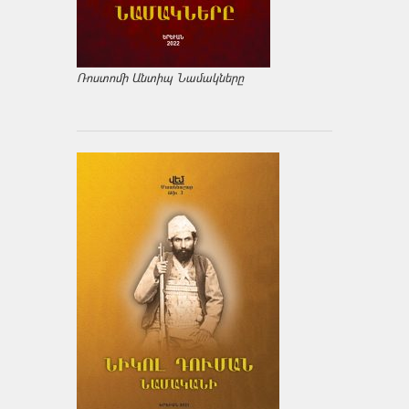
Ռոստոմի Անտիպ Նամակները