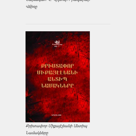
Վճիռը
Քրիտափոր Միքայէլեանի Անտիպ
Նամակները