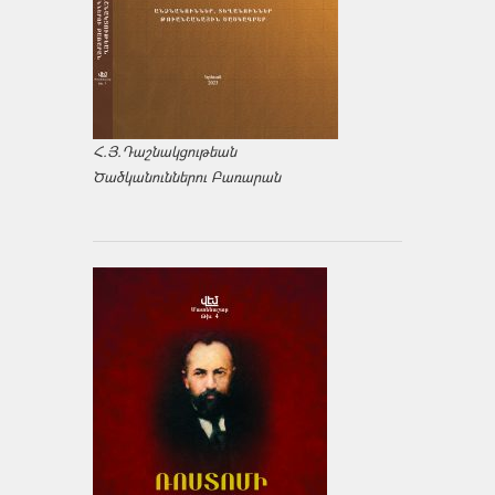
Հ.Յ.Դաշնակցութեան
Ծածկանուններու Բառարան