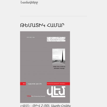
Նամակները
ԹԵՄԱՏԻԿ ՀԱՄԱՐ
«ՎԷՄ» - ԹԻՎ 2 (50), Ապրիլ-Հունիս