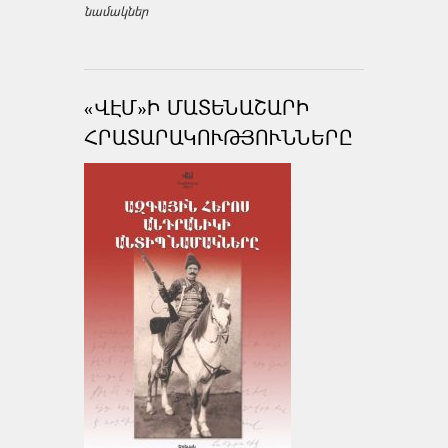
նամակներ
«ՎԷՄ»Ի ՄԱՏԵՆԱՇԱՐԻ
ՀՐԱՏԱՐԱԿՈՒԹՅՈՒՆՆԵՐԸ