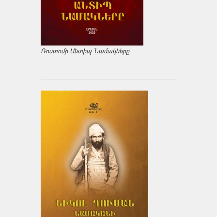
Ռոստոմի Անտիպ Նամակները