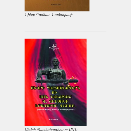
Նիկոլ Դուման. Նամականի
Սեվրի Պայմանագիրն ու ԱՄՆ