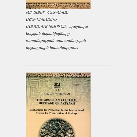
«ԱՐՑԱԽԻ ՀԱՅԿԱԿԱՆ
ՄՇԱԿՈՒԹԱՅԻՆ
ԺԱՌԱՆԳՈՒԹՅՈՒՆԸ․ պաշտպա­
նության մեխանիզմները
ժառանգության պահպանության
միջազ­գային համակարգում»