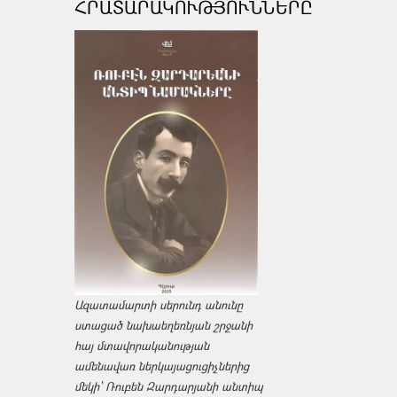
ՀՐԱՏԱՐԱԿՈՒԹՅՈՒՆՆԵՐԸ
Ազատամարտի սերունդ անունը
ստացած նախաեղեռնյան շրջանի
հայ մտավորականության
ամենավառ ներկայացուցիչներից
մեկի՝ Ռուբեն Զարդարյանի անտիպ