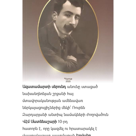
Ազատամարտի սերունդ
անունը ստացած
նախաեղեռնյան շրջանի հայ
մտավորականության ամենավառ
ներկայացուցիչներից մեկի՝ Ռուբեն
Զարդարյանի անտիպ նամակների ժողովածուն
Վէմ Մատենաշարի
10-րդ
հատորն է, որը կազմել ու հրատարակել է
վաստակաշատ պատմաբան
Երվանդ