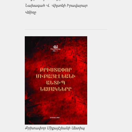
Նախագահ Վ. Վիլսոնի Իրավարար
Վճիռը
Քրիտափոր Միքայէլեանի Անտիպ