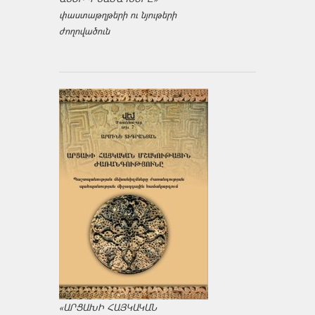
փաստաթղթերի ու նյութերի
ժողովածուն
«ԱՐՑԱԽԻ ՀԱՅԿԱԿԱՆ