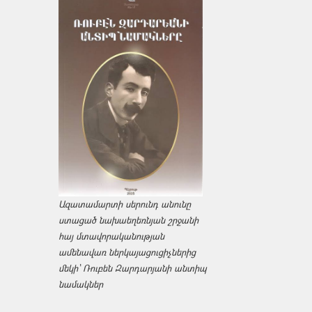
Ազատամարտի սերունդ անունը
ստացած նախաեղեռնյան շրջանի
հայ մտավորականության
ամենավառ ներկայացուցիչներից
մեկի՝ Ռուբեն Զարդարյանի անտիպ
նամակներ