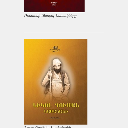
Ռոստոմի Անտիպ Նամակները
Նիկոլ Դուման. Նամականի