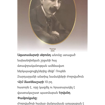
Ազատամարտի սերունդ
անունը ստացած
նախաեղեռնյան շրջանի հայ
մտավորականության ամենավառ
ներկայացուցիչներից մեկի՝ Ռուբեն
Զարդարյանի անտիպ նամակների ժողովածուն
Վէմ Մատենաշարի
10-րդ
հատորն է, որը կազմել ու հրատարակել է
վաստակաշատ պատմաբան
Երվանդ
Փամբուկյանը։
Ժողովածուի համար մանրամասն առաջաբան է