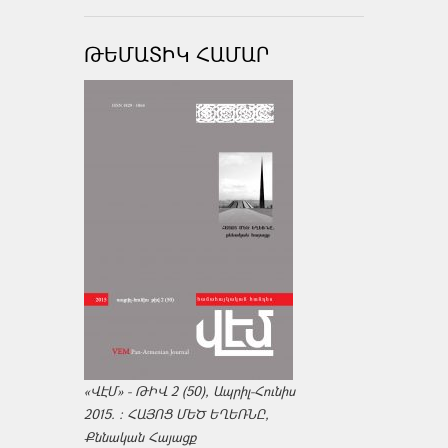
ԹԵՄԱՏԻԿ ՀԱՄԱՐ
«ՎԷՄ» - ԹԻՎ 2 (50), Ապրիլ-Հունիս
2015. : ՀԱՅՈՑ ՄԵԾ ԵՂԵՌՆԸ,
Քննական Հայացք