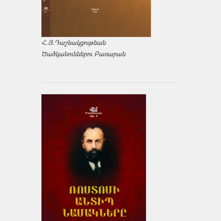
Հ.Յ.Դաշնակցութեան
Ծածկանուններու Բառարան