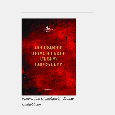
Քրիտափոր Միքայէլեանի Անտիպ
Նամակները