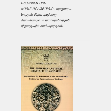
ՄՇԱԿՈՒԹԱՅԻՆ
ԺԱՌԱՆԳՈՒԹՅՈՒՆԸ․ պաշտպա­
նության մեխանիզմները
ժառանգության պահպանության
միջազ­գային համակարգում»