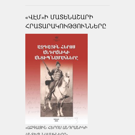
«ՎԷՄ»Ի ՄԱՏԵՆԱՇԱՐԻ
ՀՐԱՏԱՐԱԿՈՒԹՅՈՒՆՆԵՐԸ
«ԱԶԳԱՅԻՆ ՀԵՐՈՍ ԱՆԴՐԱՆԻԿԻ
ԱՆՏԻՊ ՆԱՄԱԿՆԵՐԸ»