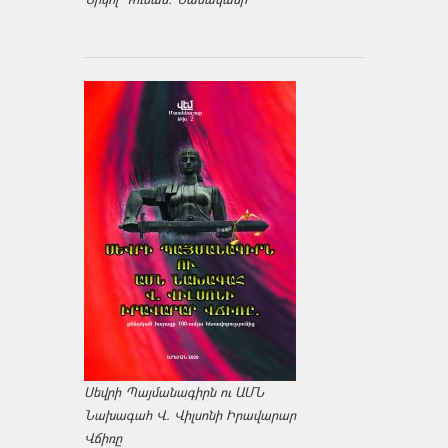
Սեվրի Պայմանագիրն ու ԱՄՆ
Նախագահ Վ. Վիլսոնի Իրավարար
Վճիռը