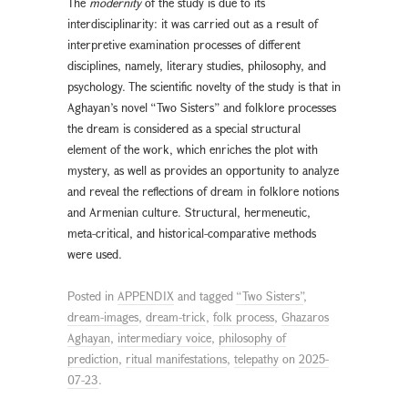
The
modernity
of the study is due to its
interdisciplinarity: it was carried out as a result of
interpretive examination processes of different
disciplines, namely, literary studies, philosophy, and
psychology. The scientific novelty of the study is that in
Aghayan’s novel “Two Sisters” and folklore processes
the dream is considered as a special structural
element of the work, which enriches the plot with
mystery, as well as provides an opportunity to analyze
and reveal the reflections of dream in folklore notions
and Armenian culture. Structural, hermeneutic,
meta-critical, and historical-comparative methods
were used.
Posted in
APPENDIX
and tagged
“Two Sisters”
,
dream-images
,
dream-trick
,
folk process
,
Ghazaros
Aghayan
,
intermediary voice
,
philosophy of
prediction
,
ritual manifestations
,
telepathy
on
2025-
07-23
.