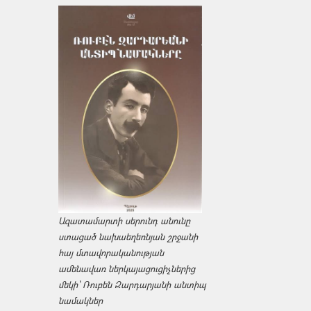
Ազատամարտի սերունդ անունը
ստացած նախաեղեռնյան շրջանի
հայ մտավորականության
ամենավառ ներկայացուցիչներից
մեկի՝ Ռուբեն Զարդարյանի անտիպ
նամակներ