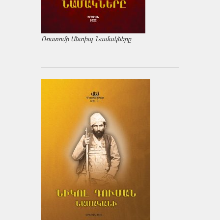
Ռոստոմի Անտիպ Նամակները