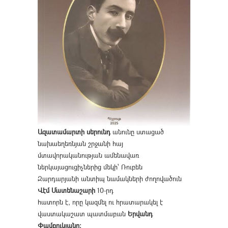
Ազատամարտի սերունդ
անունը ստացած
նախաեղեռնյան շրջանի հայ
մտավորականության ամենավառ
ներկայացուցիչներից մեկի՝ Ռուբեն
Զարդարյանի անտիպ նամակների ժողովածուն
Վէմ Մատենաշարի
10-րդ
հատորն է, որը կազմել ու հրատարակել է
վաստակաշատ պատմաբան
Երվանդ
Փամբուկյանը։