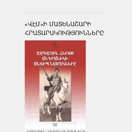
«ՎԷՄ»Ի ՄԱՏԵՆԱՇԱՐԻ
ՀՐԱՏԱՐԱԿՈՒԹՅՈՒՆՆԵՐԸ