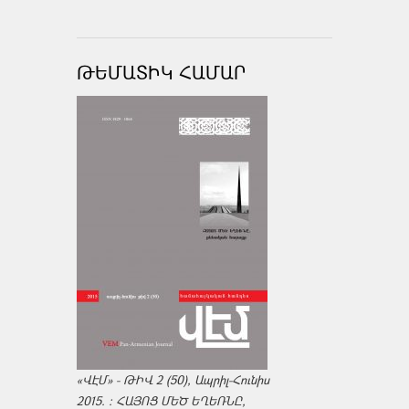
ԹԵՄԱՏԻԿ ՀԱՄԱՐ
«ՎԷՄ» - ԹԻՎ 2 (50), Ապրիլ-Հունիս
2015. : ՀԱՅՈՑ ՄԵԾ ԵՂԵՌՆԸ,