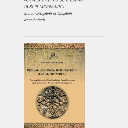
«ԱԶԳԱՅԻՆ ՀԵՐՈՍ ԱՆԴՐԱՆԻԿԻ
ԱՆՏԻՊ ՆԱՄԱԿՆԵՐԸ»
փաստաթղթերի ու նյութերի
ժողովածուն