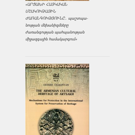
«ԱՐՑԱԽԻ ՀԱՅԿԱԿԱՆ
ՄՇԱԿՈՒԹԱՅԻՆ
ԺԱՌԱՆԳՈՒԹՅՈՒՆԸ․ պաշտպա­
նության մեխանիզմները
ժառանգության պահպանության
միջազ­գային համակարգում»