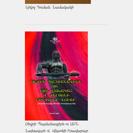
Նիկոլ Դուման. Նամականի
Սեվրի Պայմանագիրն ու ԱՄՆ
Նախագահ Վ. Վիլսոնի Իրավարար