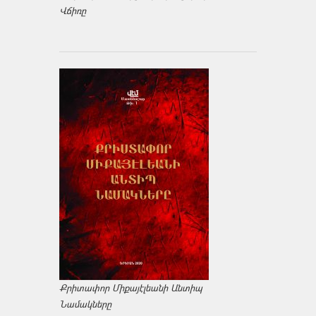
Վճիռը
Քրիտափոր Միքայէլեանի Անտիպ
Նամակները