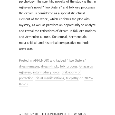
psychology. The scientific novelty of the study is that in
Aghayan’s novel “Two Sisters” and folklore processes
the dream is considered as a special structural
element of the work, which enriches the plot with
mystery, as well as provides an opportunity to analyze
and reveal the reflections of dream in folklore notions
and Armenian culture. Structural, hermeneutic,
meta-critical, and historical-comparative methods
were used.
Posted in
APPENDIX
and tagged
“Two Sisters”
,
dream-images
,
dream-trick
,
folk process
,
Ghazaros
Aghayan
,
intermediary voice
,
philosophy of
prediction
,
ritual manifestations
,
telepathy
on
2025-
07-23
.
←
HISTORY OF THE FOUNDATION OF THE WESTERN