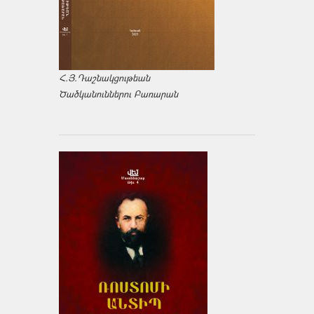
Հ.Յ.Դաշնակցութեան
Ծածկանուններու Բառարան