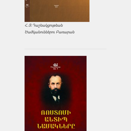
Հ.Յ.Դաշնակցութեան
Ծածկանուններու Բառարան