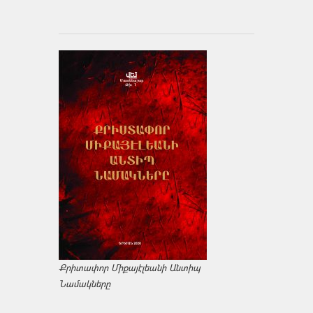
Քրիտափոր Միքայէլեանի Անտիպ
Նամակները