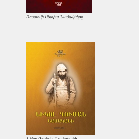
Ռոստոմի Անտիպ Նամակները
Նիկոլ Դուման. Նամականի