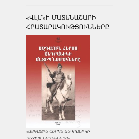
«ՎԷՄ»Ի ՄԱՏԵՆԱՇԱՐԻ
ՀՐԱՏԱՐԱԿՈՒԹՅՈՒՆՆԵՐԸ
«ԱԶԳԱՅԻՆ ՀԵՐՈՍ ԱՆԴՐԱՆԻԿԻ
ԱՆՏԻՊ ՆԱՄԱԿՆԵՐԸ»