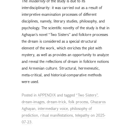
The
modernity
of the study is due to its
interdisciplinarity: it was carried out as a result of
interpretive examination processes of different
disciplines, namely, literary studies, philosophy, and
psychology. The scientific novelty of the study is that in
Aghayan’s novel “Two Sisters” and folklore processes
the dream is considered as a special structural
element of the work, which enriches the plot with
mystery, as well as provides an opportunity to analyze
and reveal the reflections of dream in folklore notions
and Armenian culture. Structural, hermeneutic,
meta-critical, and historical-comparative methods
were used.
Posted in
APPENDIX
and tagged
“Two Sisters”
,
dream-images
,
dream-trick
,
folk process
,
Ghazaros
Aghayan
,
intermediary voice
,
philosophy of
prediction
,
ritual manifestations
,
telepathy
on
2025-
07-23
.