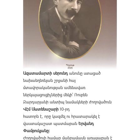
Ազատամարտի սերունդ
անունը ստացած
նախաեղեռնյան շրջանի հայ
մտավորականության ամենավառ
ներկայացուցիչներից մեկի՝ Ռուբեն
Զարդարյանի անտիպ նամակների ժողովածուն
Վէմ Մատենաշարի
10-րդ
հատորն է, որը կազմել ու հրատարակել է
վաստակաշատ պատմաբան
Երվանդ
Փամբուկյանը։
Ժողովածուի համար մանրամասն առաջաբան է