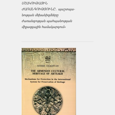
ՄՇԱԿՈՒԹԱՅԻՆ
ԺԱՌԱՆԳՈՒԹՅՈՒՆԸ․ պաշտպա­
նության մեխանիզմները
ժառանգության պահպանության
միջազ­գային համակարգում»