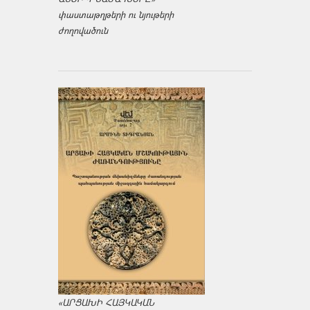
փաստաթղթերի ու նյութերի
ժողովածուն
«ԱՐՑԱԽԻ ՀԱՅԿԱԿԱՆ