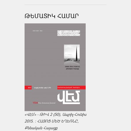
ԹԵՄԱՏԻԿ ՀԱՄԱՐ
«ՎԷՄ» - ԹԻՎ 2 (50), Ապրիլ-Հունիս
2015. : ՀԱՅՈՑ ՄԵԾ ԵՂԵՌՆԸ,
Քննական Հայացք