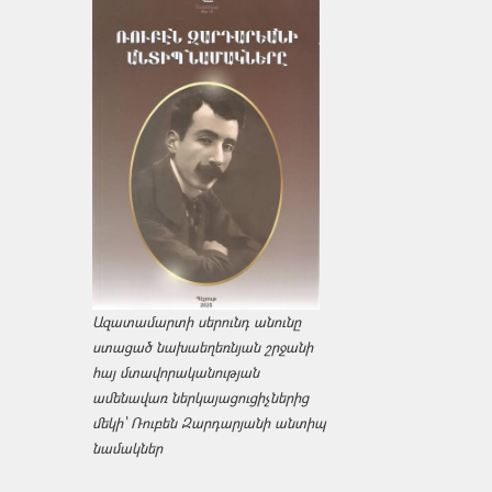
Ազատամարտի սերունդ անունը
ստացած նախաեղեռնյան շրջանի
հայ մտավորականության
ամենավառ ներկայացուցիչներից
մեկի՝ Ռուբեն Զարդարյանի անտիպ
նամակներ