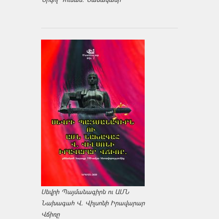
Սեվրի Պայմանագիրն ու ԱՄՆ
Նախագահ Վ. Վիլսոնի Իրավարար
Վճիռը