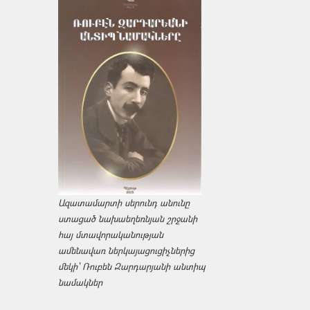
Ազատամարտի սերունդ անունը
ստացած նախաեղեռնյան շրջանի
հայ մտավորականության
ամենավառ ներկայացուցիչներից
մեկի՝ Ռուբեն Զարդարյանի անտիպ
նամակներ