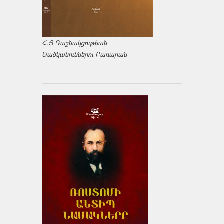
Հ.Յ.Դաշնակցութեան
Ծածկանուններու Բառարան