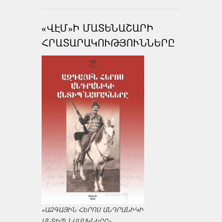
«ՎԷՄ»Ի ՄԱՏԵՆԱՇԱՐԻ
ՀՐԱՏԱՐԱԿՈՒԹՅՈՒՆՆԵՐԸ
«ԱԶԳԱՅԻՆ ՀԵՐՈՍ ԱՆԴՐԱՆԻԿԻ
ԱՆՏԻՊ ՆԱՄԱԿՆԵՐԸ»