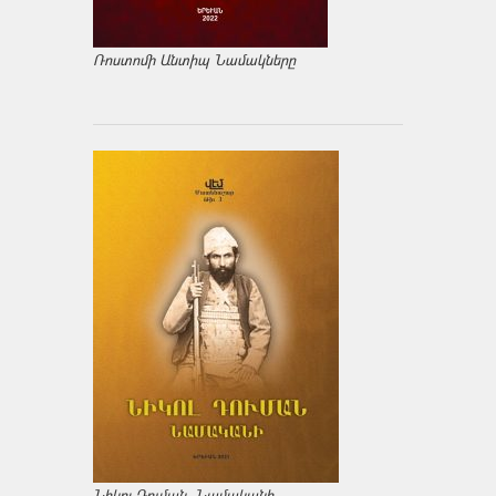
Ռոստոմի Անտիպ Նամակները
Նիկոլ Դուման. Նամականի