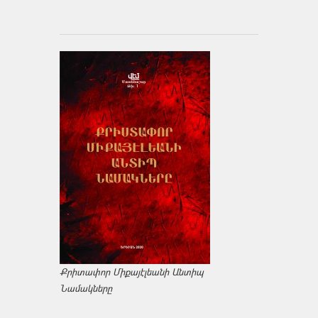
Քրիտափոր Միքայէլեանի Անտիպ
Նամակները