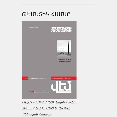
ԹԵՄԱՏԻԿ ՀԱՄԱՐ
«ՎԷՄ» - ԹԻՎ 2 (50), Ապրիլ-Հունիս
2015. : ՀԱՅՈՑ ՄԵԾ ԵՂԵՌՆԸ,
Քննական Հայացք