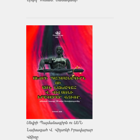
Սեվրի Պայմանագիրն ու ԱՄՆ
Նախագահ Վ. Վիլսոնի Իրավարար
Վճիռը