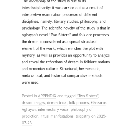
The
modernity
of the study is due to its
interdisciplinarity: it was carried out as a result of
interpretive examination processes of different
disciplines, namely, literary studies, philosophy, and
psychology. The scientific novelty of the study is that in
Aghayan’s novel “Two Sisters” and folklore processes
the dream is considered as a special structural
element of the work, which enriches the plot with
mystery, as well as provides an opportunity to analyze
and reveal the reflections of dream in folklore notions
and Armenian culture. Structural, hermeneutic,
meta-critical, and historical-comparative methods
were used.
Posted in
APPENDIX
and tagged
“Two Sisters”
,
dream-images
,
dream-trick
,
folk process
,
Ghazaros
Aghayan
,
intermediary voice
,
philosophy of
prediction
,
ritual manifestations
,
telepathy
on
2025-
07-23
.