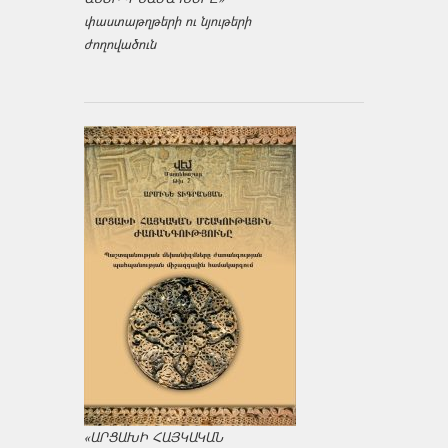
փաստաթղթերի ու նյութերի
ժողովածուն
«ԱՐՑԱԽԻ ՀԱՅԿԱԿԱՆ