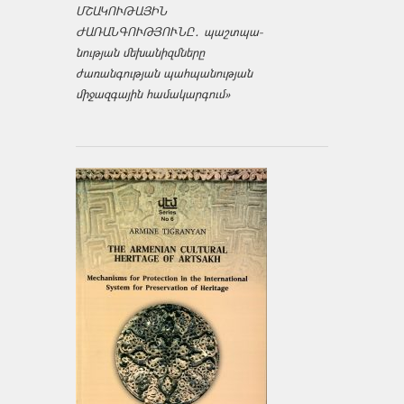
ՄՇԱԿՈՒԹԱՅԻՆ
ԺԱՌԱՆԳՈՒԹՅՈՒՆԸ․ պաշտպա­
նության մեխանիզմները
ժառանգության պահպանության
միջազ­գային համակարգում»