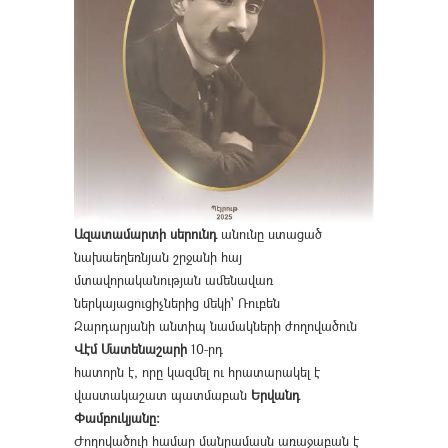
Ազատամարտի սերունդ
անունը ստացած
նախաեղեռնյան շրջանի հայ
մտավորականության ամենավառ
ներկայացուցիչներից մեկի՝ Ռուբեն
Զարդարյանի անտիպ նամակների ժողովածուն
Վէմ Մատենաշարի
10-րդ
հատորն է, որը կազմել ու հրատարակել է
վաստակաշատ պատմաբան
Երվանդ
Փամբուկյանը։
Ժողովածուի համար մանրամասն առաջաբան է