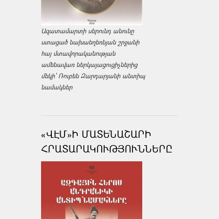
Ազատամարտի սերունդ անունը
ստացած նախաեղեռնյան շրջանի
հայ մտավորականության
ամենավառ ներկայացուցիչներից
մեկի՝ Ռուբեն Զարդարյանի անտիպ
նամակներ
«ՎԷՄ»Ի ՄԱՏԵՆԱՇԱՐԻ
ՀՐԱՏԱՐԱԿՈՒԹՅՈՒՆՆԵՐԸ