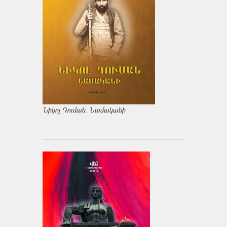
Նիկոլ Դուման. Նամականի