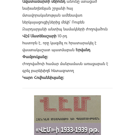
Ազատամարտի սերունդ
անունը ստացած
նախաեղեռնյան շրջանի հայ
մտավորականության ամենավառ
ներկայացուցիչներից մեկի՝ Ռուբեն
Զարդարյանի անտիպ նամակների ժողովածուն
Վէմ Մատենաշարի
10-րդ
հատորն է, որը կազմել ու հրատարակել է
վաստակաշատ պատմաբան
Երվանդ
Փամբուկյանը։
Ժողովածուի համար մանրամասն առաջաբան է
գրել բարեխիղճ հետազոտող
Կարո Հովհաննիսյանը։