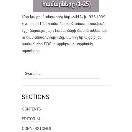
Մեր կայքում տեղադրել ենք «ՎԷՄ»-ի 1933-1939
թթ. բոլոր 1-25 համարները։ Համապատասխան
էջը, ներառյալ այդ համարների մասին ակնարկն
ու մատենագիտությունը, կարող եք այցելել եւ
համարների PDF տարբերակը ներբեռնել
այստեղից
։
Search
for:
SECTIONS
CONTENTS
EDITORIAL
CORNERSTONES