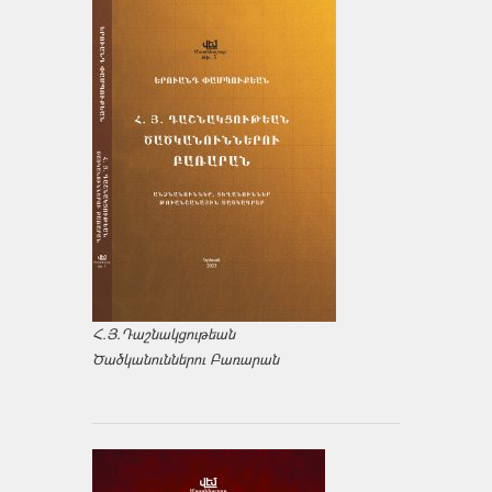
Հ.Յ.Դաշնակցութեան
Ծածկանուններու Բառարան