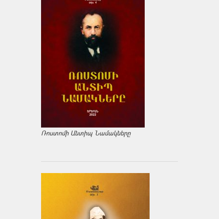
Ռոստոմի Անտիպ Նամակները