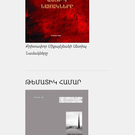
Քրիտափոր Միքայէլեանի Անտիպ
Նամակները
ԹԵՄԱՏԻԿ ՀԱՄԱՐ