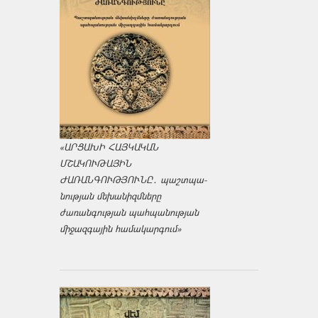
«ԱՐՑԱԽԻ ՀԱՅԿԱԿԱՆ
ՄՇԱԿՈՒԹԱՅԻՆ
ԺԱՌԱՆԳՈՒԹՅՈՒՆԸ․ պաշտպա­
նության մեխանիզմները
ժառանգության պահպանության
միջազ­գային համակարգում»