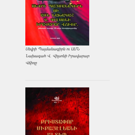
Սեվրի Պայմանագիրն ու ԱՄՆ
Նախագահ Վ. Վիլսոնի Իրավարար
Վճիռը