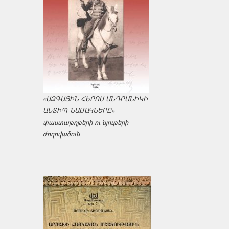
«ԱԶԳԱՅԻՆ ՀԵՐՈՍ ԱՆԴՐԱՆԻԿԻ
ԱՆՏԻՊ ՆԱՄԱԿՆԵՐԸ»
փաստաթղթերի ու նյութերի
ժողովածուն