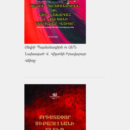
Սեվրի Պայմանագիրն ու ԱՄՆ
Նախագահ Վ. Վիլսոնի Իրավարար
Վճիռը