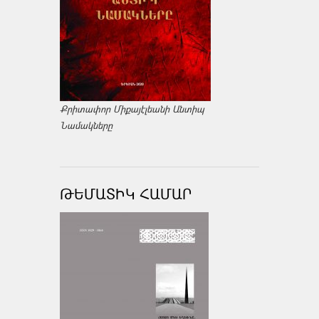
Քրիտափոր Միքայէլեանի Անտիպ
Նամակները
ԹԵՄԱՏԻԿ ՀԱՄԱՐ