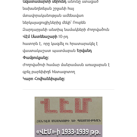
Ազատամարտի սերունդ
անունը ստացած
նախաեղեռնյան շրջանի հայ
մտավորականության ամենավառ
ներկայացուցիչներից մեկի՝ Ռուբեն
Զարդարյանի անտիպ նամակների ժողովածուն
Վէմ Մատենաշարի
10-րդ
հատորն է, որը կազմել ու հրատարակել է
վաստակաշատ պատմաբան
Երվանդ
Փամբուկյանը։
Ժողովածուի համար մանրամասն առաջաբան է
գրել բարեխիղճ հետազոտող
Կարո Հովհաննիսյանը։