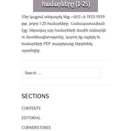
Մեր կայքում տեղադրել ենք «ՎԷՄ»-ի 1933-1939
թթ. բոլոր 1-25 համարները։ Համապատասխան
էջը, ներառյալ այդ համարների մասին ակնարկն
ու մատենագիտությունը, կարող եք այցելել եւ
համարների PDF տարբերակը ներբեռնել
այստեղից
։
Search
for:
SECTIONS
CONTENTS
EDITORIAL
CORNERSTONES