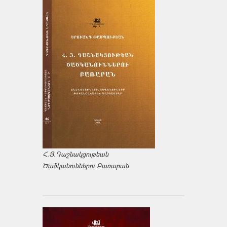
Հ.Յ.Դաշնակցութեան
Ծածկանուններու Բառարան