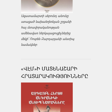
Ազատամարտի սերունդ անունը
ստացած նախաեղեռնյան շրջանի
հայ մտավորականության
ամենավառ ներկայացուցիչներից
մեկի՝ Ռուբեն Զարդարյանի անտիպ
նամակներ
«ՎԷՄ»Ի ՄԱՏԵՆԱՇԱՐԻ
ՀՐԱՏԱՐԱԿՈՒԹՅՈՒՆՆԵՐԸ