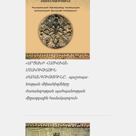
«ԱՐՑԱԽԻ ՀԱՅԿԱԿԱՆ
ՄՇԱԿՈՒԹԱՅԻՆ
ԺԱՌԱՆԳՈՒԹՅՈՒՆԸ․ պաշտպա­
նության մեխանիզմները
ժառանգության պահպանության
միջազ­գային համակարգում»