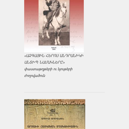
«ԱԶԳԱՅԻՆ ՀԵՐՈՍ ԱՆԴՐԱՆԻԿԻ
ԱՆՏԻՊ ՆԱՄԱԿՆԵՐԸ»
փաստաթղթերի ու նյութերի
ժողովածուն