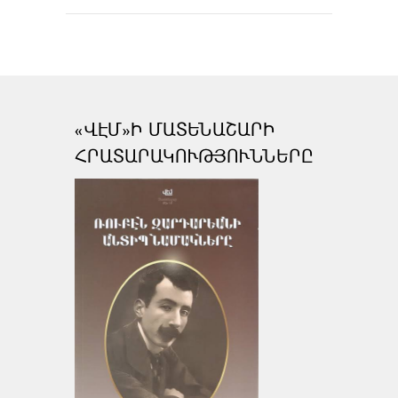
«ՎԷՄ»Ի ՄԱՏԵՆԱՇԱՐԻ
ՀՐԱՏԱՐԱԿՈՒԹՅՈՒՆՆԵՐԸ