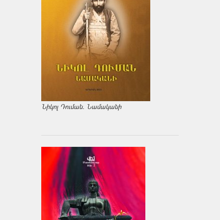
Նիկոլ Դուման. Նամականի