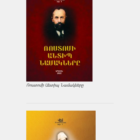
Ռոստոմի Անտիպ Նամակները