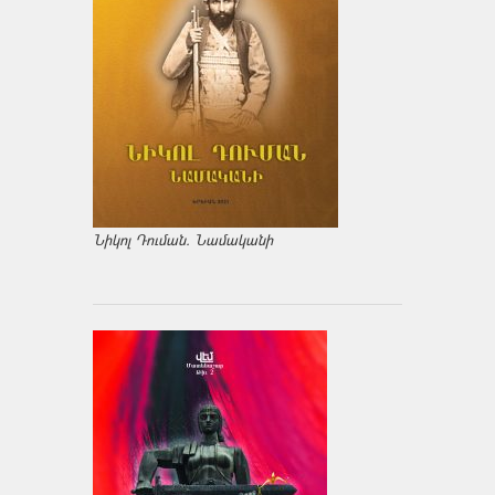
Նիկոլ Դուման. Նամականի