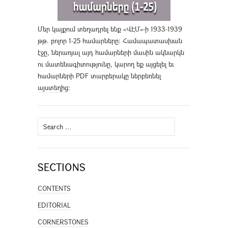
Մեր կայքում տեղադրել ենք «ՎԷՄ»-ի 1933-1939
թթ. բոլոր 1-25 համարները։ Համապատասխան
էջը, ներառյալ այդ համարների մասին ակնարկն
ու մատենագիտությունը, կարող եք այցելել եւ
համարների PDF տարբերակը ներբեռնել
այստեղից
։
Search
for:
SECTIONS
CONTENTS
EDITORIAL
CORNERSTONES