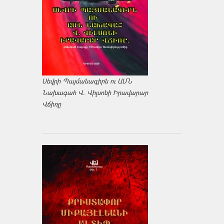
Սեվրի Պայմանագիրն ու ԱՄՆ
Նախագահ Վ. Վիլսոնի Իրավարար
Վճիռը