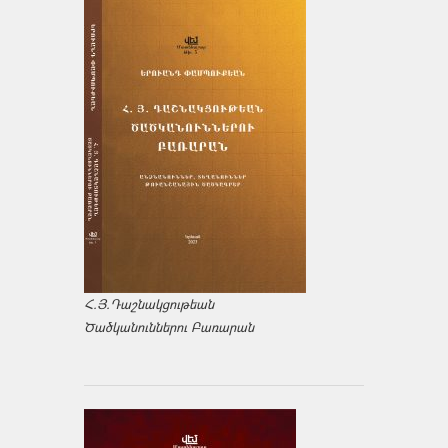
Հ.Յ.Դաշնակցութեան
Ծածկանուններու Բառարան