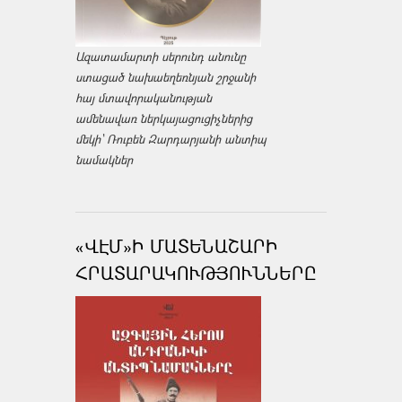
Ազատամարտի սերունդ անունը
ստացած նախաեղեռնյան շրջանի
հայ մտավորականության
ամենավառ ներկայացուցիչներից
մեկի՝ Ռուբեն Զարդարյանի անտիպ
նամակներ
«ՎԷՄ»Ի ՄԱՏԵՆԱՇԱՐԻ
ՀՐԱՏԱՐԱԿՈՒԹՅՈՒՆՆԵՐԸ