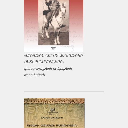
«ԱԶԳԱՅԻՆ ՀԵՐՈՍ ԱՆԴՐԱՆԻԿԻ
ԱՆՏԻՊ ՆԱՄԱԿՆԵՐԸ»
փաստաթղթերի ու նյութերի
ժողովածուն