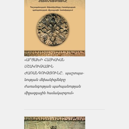
«ԱՐՑԱԽԻ ՀԱՅԿԱԿԱՆ
ՄՇԱԿՈՒԹԱՅԻՆ
ԺԱՌԱՆԳՈՒԹՅՈՒՆԸ․ պաշտպա­
նության մեխանիզմները
ժառանգության պահպանության
միջազ­գային համակարգում»