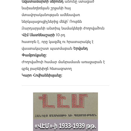
Ազատամարտի սերունդ
անունը ստացած
նախաեղեռնյան շրջանի հայ
մտավորականության ամենավառ
ներկայացուցիչներից մեկի՝ Ռուբեն
Զարդարյանի անտիպ նամակների ժողովածուն
Վէմ Մատենաշարի
10-րդ
հատորն է, որը կազմել ու հրատարակել է
վաստակաշատ պատմաբան
Երվանդ
Փամբուկյանը։
Ժողովածուի համար մանրամասն առաջաբան է
գրել բարեխիղճ հետազոտող
Կարո Հովհաննիսյանը։