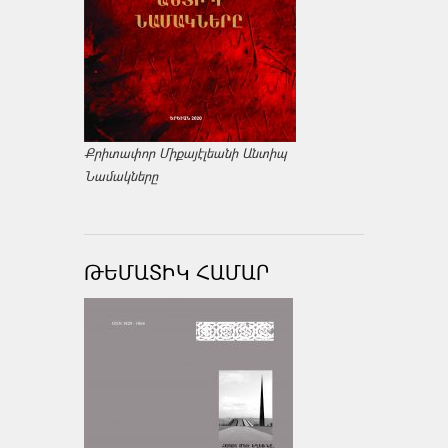
Քրիտափոր Միքայէլեանի Անտիպ
Նամակները
ԹԵՄԱՏԻԿ ՀԱՄԱՐ