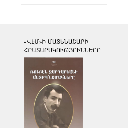
«ՎԷՄ»Ի ՄԱՏԵՆԱՇԱՐԻ
ՀՐԱՏԱՐԱԿՈՒԹՅՈՒՆՆԵՐԸ