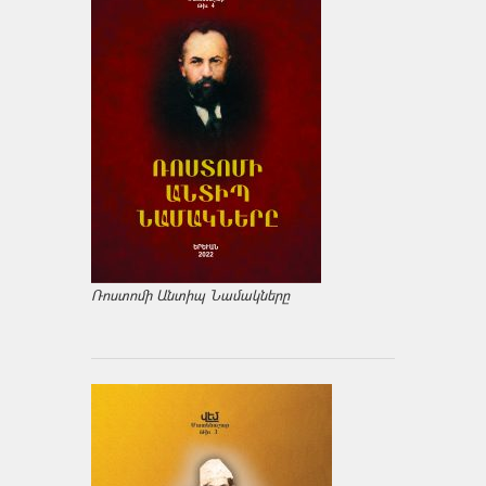
Ռոստոմի Անտիպ Նամակները